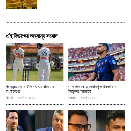
এই বিভাগের অন্যান্য সংবাদ
প্রস্তুতি ম্যাচে ইনিংস ও ৩৮ রানে হার
বার্সেলোনা ছেড়ে লিভারপুলে উরুগুইয়ান
বাংলাদেশের
ডিফেন্ডার আরৌহো
ক্রিকেট
আগস্ট ৮, ২০২৬
খেলাধূলা
আগস্ট ৮, ২০২৬