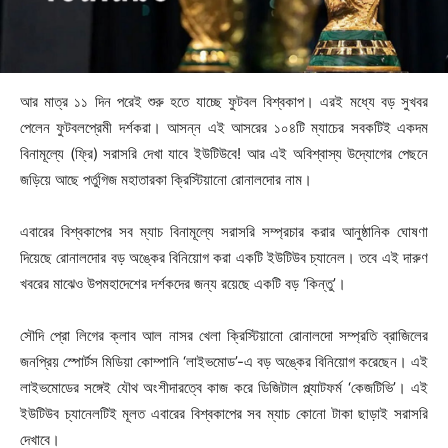
আর মাত্র ১১ দিন পরেই শুরু হতে যাচ্ছে ফুটবল বিশ্বকাপ। এরই মধ্যে বড় সুখবর
পেলেন ফুটবলপ্রেমী দর্শকরা। আসন্ন এই আসরের ১০৪টি ম্যাচের সবকটিই একদম
বিনামূল্যে (ফ্রি) সরাসরি দেখা যাবে ইউটিউবে! আর এই অবিশ্বাস্য উদ্যোগের পেছনে
জড়িয়ে আছে পর্তুগিজ মহাতারকা ক্রিস্টিয়ানো রোনালদোর নাম।
এবারের বিশ্বকাপের সব ম্যাচ বিনামূল্যে সরাসরি সম্প্রচার করার আনুষ্ঠানিক ঘোষণা
দিয়েছে রোনালদোর বড় অঙ্কের বিনিয়োগ করা একটি ইউটিউব চ্যানেল। তবে এই দারুণ
খবরের মাঝেও উপমহাদেশের দর্শকদের জন্য রয়েছে একটি বড় ‘কিন্তু’।
সৌদি প্রো লিগের ক্লাব আল নাসর খেলা ক্রিস্টিয়ানো রোনালদো সম্প্রতি ব্রাজিলের
জনপ্রিয় স্পোর্টস মিডিয়া কোম্পানি ‘লাইভমোড’-এ বড় অঙ্কের বিনিয়োগ করেছেন। এই
লাইভমোডের সঙ্গেই যৌথ অংশীদারত্বে কাজ করে ডিজিটাল প্ল্যাটফর্ম ‘কেজটিভি’। এই
ইউটিউব চ্যানেলটিই মূলত এবারের বিশ্বকাপের সব ম্যাচ কোনো টাকা ছাড়াই সরাসরি
দেখাবে।