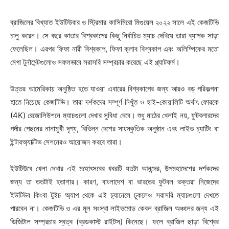
ব্রাজিলের বিখ্যাত ইউটিউবার ও স্ট্রিমার কাসিমিরো মিগুয়েল ২০২২ সালে এই কেজটিভি
চালু করেন। সে বছর কাতার বিশ্বকাপের কিছু নির্বাচিত ম্যাচ দেখিয়ে তারা ব্যাপক সাড়া
ফেলেছিল। এরপর ফিফা নারী বিশ্বকাপ, ফিফা ক্লাব বিশ্বকাপ এবং অলিম্পিকের মতো
মেগা টুর্নামেন্টগুলোও সফলভাবে সরাসরি সম্প্রচার করেছে এই প্ল্যাটফর্ম।
উত্তর আমেরিকায় অনুষ্ঠিত হতে যাওয়া এবারের বিশ্বকাপের জন্য আরও বড় পরিকল্পনা
হাতে নিয়েছে কেজটিভি। তারা দর্শকদের সম্পূর্ণ নিখুঁত ও হাই-কোয়ালিটি অর্থাৎ ফোরকে
(4K) রেজোলিউশনে ম্যাচগুলো দেখার সুবিধা দেবে। শুধু মাঠের খেলাই নয়, ফুটবলারদের
পর্দার পেছনের নানামুখী দৃশ্য, বিভিন্ন দেশের সাংস্কৃতিক অনুষ্ঠান এবং লাইভ চ্যাটিং বা
ইন্টারঅ্যাক্টিভ সেশনেরও আয়োজন করবে তারা।
ইউটিউবে খেলা দেখার এই মহোৎসবের খবরটি যতটা আনন্দের, উপমহাদেশের দর্শকদের
জন্য তা ততটাই হতাশার। কারণ, বাংলাদেশ বা ভারতের ফুটবল ভক্তরা নিজেদের
ইউটিউব কিংবা টুইচ অ্যাপ থেকে এই চ্যানেলে ঢুকলেও সরাসরি ম্যাচগুলো দেখতে
পারবেন না। কেজটিভি ও এর মূল সংস্থা লাইভমোড কেবল ব্রাজিল অঞ্চলের জন্য এই
ডিজিটাল সম্প্রচার স্বত্ব (ব্রডকাস্ট রাইটস) কিনেছে। ফলে ব্রাজিল ছাড়া বিশ্বের