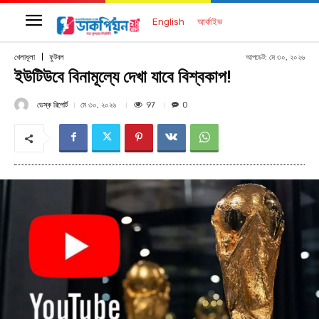
English
আর্কাইভ
আপডেট:
মে ৩০, ২০২৬
খেলাধূলা
ফুটবল
ইউটিউবে বিনামূল্যে দেখা যাবে বিশ্বকাপ!
ডেস্ক রিপোর্ট
97
মে ৩০, ২০২৬
0