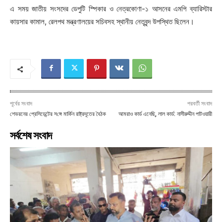
এ সময় জাতীয় সংসদের ডেপুটি স্পিকার ও নেত্রকোণা-১ আসনের এমপি ব্যারিস্টার
কায়সার কামাল, রেলপথ মন্ত্রণালয়ের সচিবসহ স্থানীয় নেতৃবৃন্দ উপস্থিত ছিলেন।
পূর্বের সংবাদ
পরবর্তী সংবাদ
শেভরনের প্রেসিডেন্টের স‌ঙ্গে মা‌র্কিন রাষ্ট্রদূতের বৈঠক
আমরাও কার্ড এনেছি, লাল কার্ড: নাসীরুদ্দীন পাটওয়ারী
সর্বশেষ সংবাদ