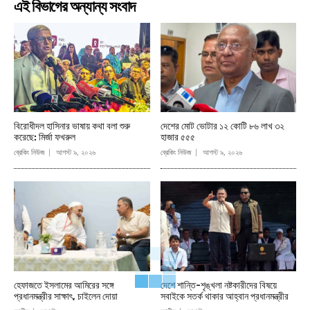
এই বিভাগের অন্যান্য সংবাদ
বিরোধীদল হাসিনার ভাষায় কথা বলা শুরু
দেশের মোট ভোটার ১২ কোটি ৮৬ লাখ ৩২
করেছে: মির্জা ফখরুল
হাজার ৫৫৫
ব্রেকিং নিউজ
আগস্ট ৯, ২০২৬
ব্রেকিং নিউজ
আগস্ট ৯, ২০২৬
হেফাজতে ইসলামের আমিরের সঙ্গে
দেশে শান্তি-শৃঙ্খলা নষ্টকারীদের বিষয়ে
প্রধানমন্ত্রীর সাক্ষাৎ, চাইলেন দোয়া
সবাইকে সতর্ক থাকার আহ্বান প্রধানমন্ত্রীর