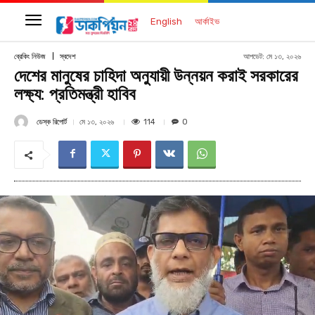
English
আর্কাইভ
আপডেট:
মে ১৩, ২০২৬
ব্রেকিং নিউজ
স্বদেশ
দেশের মানুষের চাহিদা অনুযায়ী উন্নয়ন করাই সরকারের
লক্ষ্য: প্রতিমন্ত্রী হাবিব
ডেস্ক রিপোর্ট
114
মে ১৩, ২০২৬
0