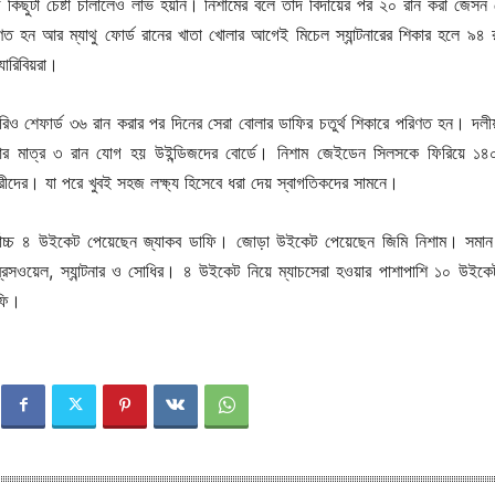
 কিছুটা চেষ্টা চালালেও লাভ হয়নি। নিশামের বলে তাদ বিদায়ের পর ২০ রান করা জেসন হ
ত হন আর ম্যাথু ফোর্ড রানের খাতা খোলার আগেই মিচেল স্যান্টনারের শিকার হলে ৯৪ 
যারিবিয়রা।
রিও শেফার্ড ৩৬ রান করার পর দিনের সেরা বোলার ডাফির চতুর্থ শিকারে পরিণত হন। দল
আর মাত্র ৩ রান যোগ হয় উইন্ডিজদের বোর্ডে। নিশাম জেইডেন সিলসকে ফিরিয়ে ১৪
ের। যা পরে খুবই সহজ লক্ষ্য হিসেবে ধরা দেয় স্বাগতিকদের সামনে।
সর্বোচ্চ ৪ উইকেট পেয়েছেন জ্যাকব ডাফি। জোড়া উইকেট পেয়েছেন জিমি নিশাম। সমা
রেসওয়েল, স্যান্টনার ও সোধির। ৪ উইকেট নিয়ে ম্যাচসেরা হওয়ার পাশাপাশি ১০ উইকে
াফি।