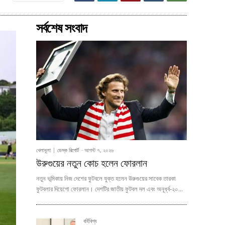
সর্বশেষ সংবাদ
খেলাধূলা
ডেস্ক রিপোর্ট
-
আগস্ট ৭, ২০২৬
উরুগুয়ের নতুন কোচ হলেন ফোরলান
নতুন ভূমিকায় নিজ দেশের ফুটবলে যুক্ত হলেন উরুগুয়ের সাবেক তারকা
ফুটবলার দিয়েগো ফোরলান। দেশটির জাতীয় ফুটবল দল এবং অনূর্ধ্ব-২০...
বর্হিবিশ্ব