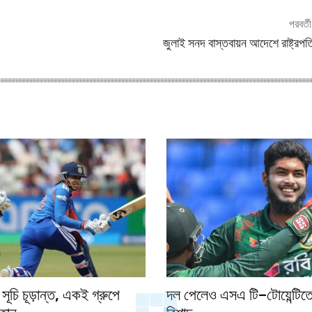
পরবর্ত
জুলাই সনদ বাস্তবায়ন আদেশে রাষ্ট্রপ
সূচি চূড়ান্ত, একই গ্রুপে
দল পেলেও এসএ টি–টোয়েন্টিতে