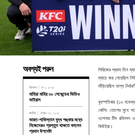
অবশ্যই পরুন
সিরিজের প্রথম তিন ম্য
ম্যাচে জয় পেয়েছিল নিউজি
দাঁড়িয়েছিল ভাগ্য নির্
বিনোদন
মে ২, ২০২৫
মাহিয়া মাহির ৩০ সেকেন্ডের ভিডিও
ভাইরাল
বৃহস্পতিবার (১৩ নভেম্
বোলিং তোপের মুখে পড়
জাতীয়
এপ্রিল ৩০, ২০২৫
ওপেনার টিম রবিনসন 
ভারত-পাকিস্তান যুদ্ধ শঙ্কার মধ্যে
নিজেদেরও প্রস্তুত থাকতে বললেন
কিউইরা।
প্রধান উপদেষ্টা