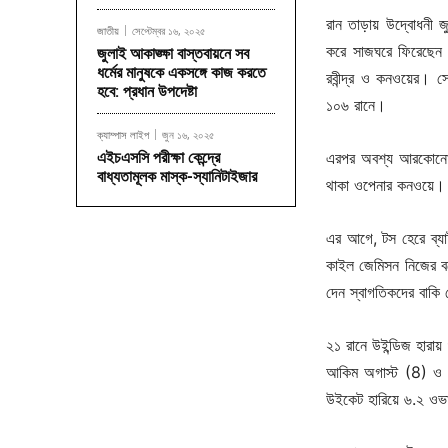
রান তাড়ায় উদ্বোধনী 
জাতীয়
সেপ্টেম্বর ১৬, ২০২৫
করে সাজঘরে ফিরেছেন 
জুলাই আকাঙ্ক্ষা বাস্তবায়নে সব
ধর্মের মানুষকে একসঙ্গে কাজ করতে
রবীন্দ্র ও কনওয়ের। সে
হবে: প্রধান উপদেষ্টা
১০৬ রানে।
ক্যাম্পাস লাইপ
জুন ১৬, ২০২৫
এইচএসসি পরীক্ষা কেন্দ্রে
এরপর অবশ্য আরকোনো উ
বাধ্যতামূলক মাস্ক-স্যানিটাইজার
থাকা ওপেনার কনওয়ে। ১
এর আগে, টস হেরে ব্যা
কাইল জেমিসন নিজের ব
দেন স্বাগতিকদের বাকি
২১ রানে উইন্ডিজ হার
আকিম অগাস্ট (8) ও শ
উইকেট হারিয়ে ৬.২ ওভা