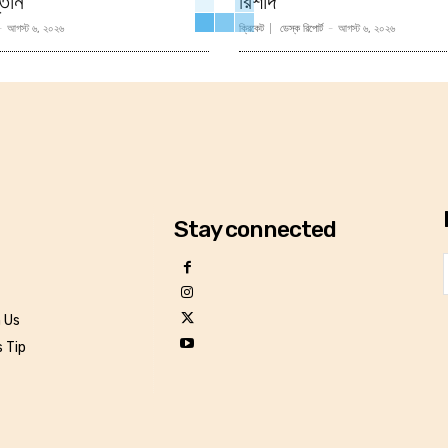
তান
রিশাদ
-
আগস্ট ৬, ২০২৬
ক্রিকেট
ডেস্ক রিপোর্ট
-
আগস্ট ৬, ২০২৬
Stay connected
h Us
 Tip