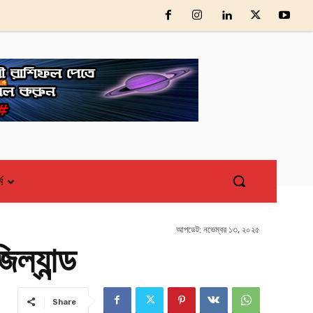
্ম
আপডেট:
নভেম্বর ১৩, ২০২৫
ল্যান্ড
Share