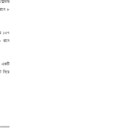
োল্ডার
রানে ৮
ীয় ১৩৭
০ রানে
ন একটি
ট নিয়ে