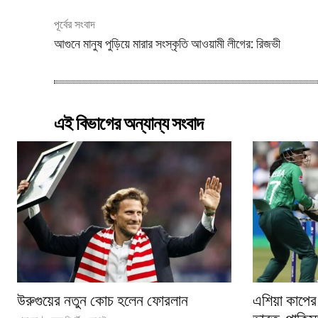
পূর্বের সংবাদ
আগুনে মানুষ পুড়িয়ে মারার সংস্কৃতি আওয়ামী লীগের: রিজভী
এই বিভাগের অন্যান্য সংবাদ
উরুগুয়ের নতুন কোচ হলেন ফোরলান
এশিয়া কাপের 