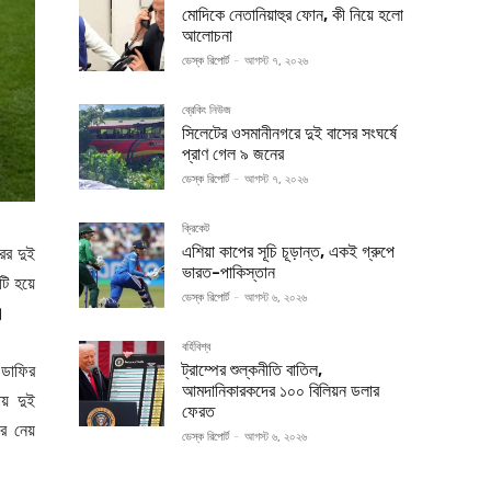
মোদিকে নেতানিয়াহুর ফোন, কী নিয়ে হলো
আলোচনা
ডেস্ক রিপোর্ট
-
আগস্ট ৭, ২০২৬
ব্রেকিং নিউজ
সিলেটের ওসমানীনগরে দুই বাসের সংঘর্ষে
প্রাণ গেল ৯ জনের
ডেস্ক রিপোর্ট
-
আগস্ট ৭, ২০২৬
ক্রিকেট
এশিয়া কাপের সূচি চূড়ান্ত, একই গ্রুপে
ের দুই
ভারত-পাকিস্তান
ষটি হয়ে
ডেস্ক রিপোর্ট
-
আগস্ট ৬, ২০২৬
।
বর্হিবিশ্ব
ট্রাম্পের শুল্কনীতি বাতিল,
 ডাফির
আমদানিকারকদের ১০০ বিলিয়ন ডলার
ায় দুই
ফেরত
ে নেয়
ডেস্ক রিপোর্ট
-
আগস্ট ৬, ২০২৬