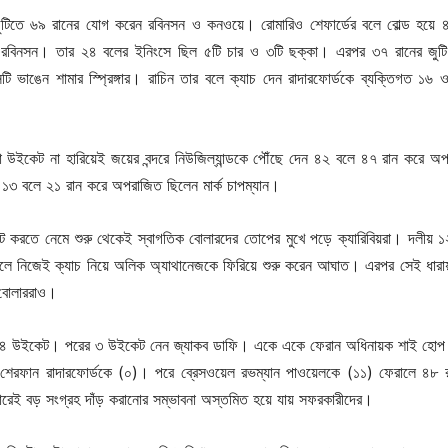
জুটিতে ৬৯ রানের যোগ করেন রবিনসন ও কনওয়ে। রোমারিও শেফার্ডের বলে বোল্ড হয়ে 
রবিনসন। তার ২৪ বলের ইনিংসে ছিল ৫টি চার ও ৩টি ছক্কা। এরপর ৩৭ রানের জুটি
টি ভাঙেন শামার স্প্রিঙ্গার। রাচিন তার বলে ক্যাচ দেন রাদারফোর্ডকে ব্যক্তিগত ১৬ 
ইকেট না হারিয়েই জয়ের বন্দরে নিউজিল্যান্ডকে পৌঁছে দেন ৪২ বলে ৪৭ রান করে অ
৩ বলে ২১ রান করে অপরাজিত ছিলেন মার্ক চাপম্যান।
ট করতে নেমে শুরু থেকেই স্বাগতিক বোলারদের তোপের মুখে পড়ে ক্যারিবিয়রা। দলীয় ১
লে নিজেই ক্যাচ নিয়ে অলিক অ্যাথানেজকে ফিরিয়ে শুরু করেন আঘাত। এরপর সেই ধার
 বোলাররাও।
ায় ৪ উইকেট। পরের ৩ উইকেট নেন জ্যাকব ডাফি। একে একে ফেরান অধিনায়ক শাই হোপ
েরফান রাদারফোর্ডকে (০)। পরে ব্রেসওয়েল রভম্যান পাওয়েলকে (১১) ফেরালে ৪৮ 
রেই বড় সংগ্রহ দাঁড় করানোর সম্ভাবনা অস্তমিত হয়ে যায় সফরকারীদের।