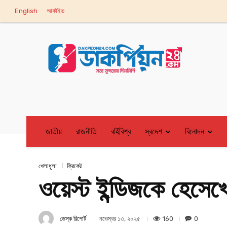
English
আর্কাইভ
জাতীয়
রাজনীতি
বর্হিবিশ্ব
স্বদেশ
বিনোদন
খেলাধূলা
ক্রিকেট
ওয়েস্ট ইন্ডিজকে হেসেখে
ডেস্ক রিপোর্ট
160
0
নভেম্বর ১৩, ২০২৫