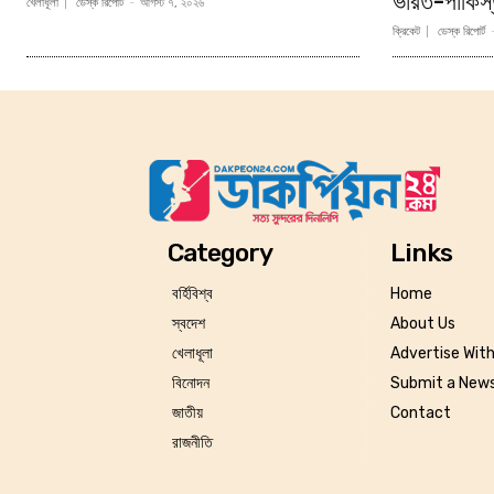
ভারত-পাকিস্
খেলাধূলা
ডেস্ক রিপোর্ট
-
আগস্ট ৭, ২০২৬
ক্রিকেট
ডেস্ক রিপোর্ট
Category
Links
বর্হিবিশ্ব
Home
স্বদেশ
About Us
খেলাধূলা
Advertise Wit
বিনোদন
Submit a News
জাতীয়
Contact
রাজনীতি