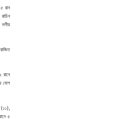
৪৫ রান
 রাচিন
ও দলীয়
পরাজিত
২ রানে
ায় যোগ
 (১১),
রানে ৫