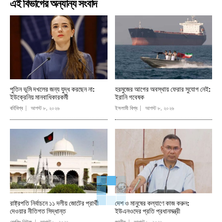
এই বিভাগের অন্যান্য সংবাদ
পুতিন ভূমি দখলের জন্য যুদ্ধ করছেন না:
হরমুজের আগের অবস্থায় ফেরার সুযোগ নেই:
ইউক্রেনিয় মানবাধিকারকর্মী
ইরানি গবেষক
বর্হিবিশ্ব
আগস্ট ৮, ২০২৬
ইসলামী বিশ্ব
আগস্ট ৮, ২০২৬
রাষ্ট্রপতি নির্বাচনে ১১ দলীয় জোটের প্রার্থী
দেশ ও মানুষের কল্যাণে কাজ করুন:
দেওয়ার নীতিগত সিদ্ধান্ত
ইউএনওদের প্রতি প্রধানমন্ত্রী