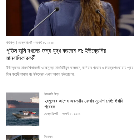
বর্হিবিশ্ব
ডেস্ক রিপোর্ট
-
আগস্ট ৮, ২০২৬
পুতিন ভূমি দখলের জন্য যুদ্ধ করছেন না: ইউক্রেনিয়
মানবাধিকারকর্মী
ইউক্রেনের মানবাধিকারকর্মী ওলেক্সান্দ্রা মাতভিইচুক বলেছেন, রাশিয়ার প্রভাব ও নিয়ন্ত্রণের ছায়ায় প্রায়
তিন শতাব্দী থাকার পর ইউক্রেন এখন আবার ইউরোপের...
ইসলামী বিশ্ব
হরমুজের আগের অবস্থায় ফেরার সুযোগ নেই: ইরানি
গবেষক
ডেস্ক রিপোর্ট
-
আগস্ট ৮, ২০২৬
বিনোদন