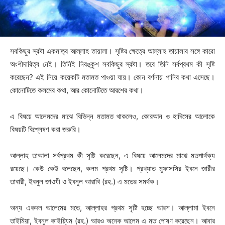
সবকিছুর স্রষ্টা একমাত্র আল্লাহ তায়ালা। সৃষ্টির ক্ষেত্রে আল্লাহ তায়ালার সঙ্গে কারো
অংশীদারিত্ব নেই। তিনিই নিরঙ্কুশ সবকিছুর স্রষ্টা। তবে তিনি সর্বপ্রথম কী সৃষ্টি
করেছেন? এই নিয়ে কয়েকটি মতামত পাওয়া যায়। কোন বর্ণনায় পানির কথা এসেছে।
কোনোটিতে কলমের কথা, আর কোনোটিতে আরশের কথা।
এ বিষয়ে আলেমদের মাঝে বিভিন্ন মতামত থাকলেও, কোরআন ও হাদিসের আলোকে
বিষয়টি বিশ্লেষণ করা জরুরি।
আল্লাহ তাআলা সর্বপ্রথম কী সৃষ্টি করেছেন, এ বিষয়ে আলেমদের মাঝে মতপার্থক্য
রয়েছে। কেউ কেউ বলেছেন, কলম প্রথম সৃষ্টি। প্রখ্যাত মুফাসসির ইবনে জারীর
তাবারী, ইবনুল জাওযী ও ইবনুল আরাবি (রহ.) এ মতের সমর্থক।
অন্য একদল আলেমের মতে, আল্লাহর প্রথম সৃষ্টি হচ্ছে আরশ। আল্লামা ইবনে
তাইমিয়া, ইবনুল কাইয়্যিম (রহ.) আরও অনেক আলেম এ মত পোষণ করেছেন। আবার