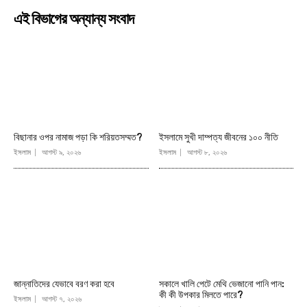
এই বিভাগের অন্যান্য সংবাদ
বিছানার ওপর নামাজ পড়া কি শরিয়তসম্মত?
ইসলামে সুখী দাম্পত্য জীবনের ১০০ নীতি
ইসলাম
আগস্ট ৯, ২০২৬
ইসলাম
আগস্ট ৮, ২০২৬
জান্নাতিদের যেভাবে বরণ করা হবে
সকালে খালি পেটে মেথি ভেজানো পানি পান:
কী কী উপকার মিলতে পারে?
ইসলাম
আগস্ট ৭, ২০২৬