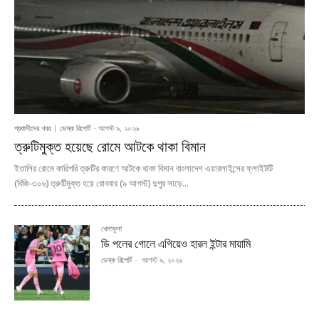
প্রবাসীদের খবর
ডেস্ক রিপোর্ট
-
আগস্ট ৯, ২০২৬
ত্রুটিমুক্ত হয়েছে রোমে আটকে থাকা বিমান
ইতালির রোমে কারিগরি ত্রুটির কারণে আটকে থাকা বিমান বাংলাদেশ এয়ারলাইন্সের ফ্লাইটটি
(বিজি-৩০৬) ত্রুটিমুক্ত হয়ে রোববার (৯ আগস্ট) দুপুর সাড়ে...
খেলাধূলা
ডি পলের গোলে এগিয়েও হারল ইন্টার মায়ামি
ডেস্ক রিপোর্ট
-
আগস্ট ৯, ২০২৬