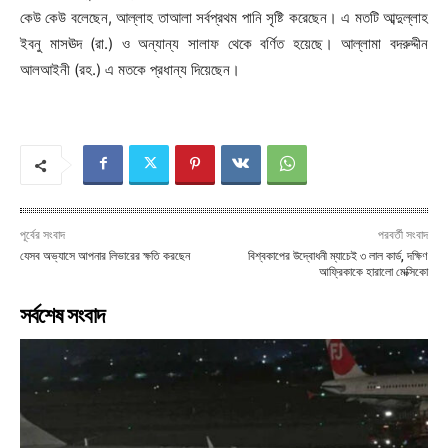
কেউ কেউ বলেছেন, আল্লাহ তাআলা সর্বপ্রথম পানি সৃষ্টি করেছেন। এ মতটি আব্দুল্লাহ
ইবনু মাসঊদ (রা.) ও অন্যান্য সালাফ থেকে বর্ণিত হয়েছে। আল্লামা বদরুদ্দীন
আলআইনী (রহ.) এ মতকে প্রধান্য দিয়েছেন।
পূর্বের সংবাদ
পরবর্তী সংবাদ
যেসব অভ্যাসে আপনার লিভারের ক্ষতি করছেন
বিশ্বকাপের উদ্বোধনী ম্যাচেই ৩ লাল কার্ড, দক্ষিণ
আফ্রিকাকে হারালো মেক্সিকো
সর্বশেষ সংবাদ