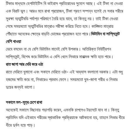
টিকার মাধ্যমে হেপাটাইটিস বি ভাইরাস প্রতিরোধের সুযোগ আছে। এই টিকা না নেওয়া
এক বিরাট ভুল। আরও মনে রাখা প্রয়োজন, টিকা গ্রহণ সম্পন্ন হলেই যে সবার শরীরে
সুরক্ষা অ্যান্টিবডি পর্যাপ্ত পরিমাণে তৈরি হয়ে যাবে, তা কিন্তু নয়। তাই টিকা নেওয়া
শেষে সময়মতো অ্যান্টিবডির মাত্রাও পরীক্ষা করিয়ে নিতে হবে। কাঙ্ক্ষিত মাত্রায়
পৌঁছাতে অনেকের ক্ষেত্রে বাড়তি ডোজের প্রয়োজন হতে পারে।
ভিটামিন বা সাপ্লিমেন্ট
বেশি খাওয়া
ভেবে বসবেন না যে বেশি ভিটামিন মানেই বেশি উপকার। অতিরিক্ত নিউট্রিশন
সাপ্লিমেন্ট, বিশেষ করে ভিটামিন এ বেশি খেলে লিভারে মারাত্মক ক্ষতি হতে পারে।
রাত জাগা আর দেরি করে ওঠা
রাতে দেরিতে ঘুমানো এবং সকালে দেরিতে ওঠা- এই অভ্যাস বদলানো দরকার। এটা শুধু
হজমের ক্ষতি করে না, লিভারেও প্রভাব ফেলে। সময়মতো ঘুম-জাগা শরীর ও লিভার
দুয়ের জন্যই ভালো।
সকালে মল-মূত্র চেপে রাখা
অনেকেই সকালে বিছানায় গড়াগড়ি করেন, এমনকি চাপলেও টয়লেটে যান না। কিন্তু
প্রতিদিন যদি এইভাবে শরীরের স্বাভাবিক প্রক্রিয়াকে আটকানো হয়, তাহলে লিভার ধীরে
ধীরে দুর্বল হয়ে পড়ে।