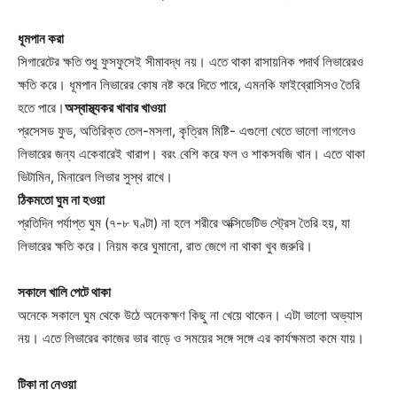
ধূমপান করা
সিগারেটের ক্ষতি শুধু ফুসফুসেই সীমাবদ্ধ নয়। এতে থাকা রাসায়নিক পদার্থ লিভারেরও
ক্ষতি করে। ধূমপান লিভারের কোষ নষ্ট করে দিতে পারে, এমনকি ফাইব্রোসিসও তৈরি
হতে পারে।
অস্বাস্থ্যকর খাবার খাওয়া
প্রসেসড ফুড, অতিরিক্ত তেল-মসলা, কৃত্রিম মিষ্টি- এগুলো খেতে ভালো লাগলেও
লিভারের জন্য একেবারেই খারাপ। বরং বেশি করে ফল ও শাকসবজি খান। এতে থাকা
ভিটামিন, মিনারেল লিভার সুস্থ রাখে।
ঠিকমতো ঘুম না হওয়া
প্রতিদিন পর্যাপ্ত ঘুম (৭-৮ ঘণ্টা) না হলে শরীরে অক্সিডেটিভ স্ট্রেস তৈরি হয়, যা
লিভারের ক্ষতি করে। নিয়ম করে ঘুমানো, রাত জেগে না থাকা খুব জরুরি।
সকালে খালি পেটে থাকা
অনেকে সকালে ঘুম থেকে উঠে অনেকক্ষণ কিছু না খেয়ে থাকেন। এটা ভালো অভ্যাস
নয়। এতে লিভারের কাজের ভার বাড়ে ও সময়ের সঙ্গে সঙ্গে এর কার্যক্ষমতা কমে যায়।
টিকা না নেওয়া