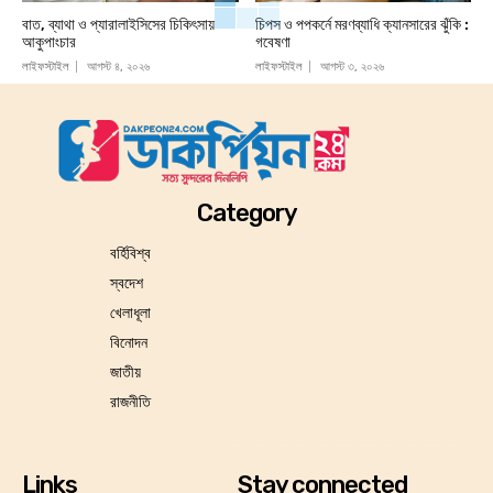
বাত, ব্যাথা ও প্যারালাইসিসের চিকিৎসায়
চিপস ও পপকর্নে মরণব্যাধি ক্যানসারের ঝুঁকি :
আকুপাংচার
গবেষণা
লাইফস্টাইল
আগস্ট ৪, ২০২৬
লাইফস্টাইল
আগস্ট ৩, ২০২৬
Category
বর্হিবিশ্ব
স্বদেশ
খেলাধূলা
বিনোদন
জাতীয়
রাজনীতি
Links
Stay connected