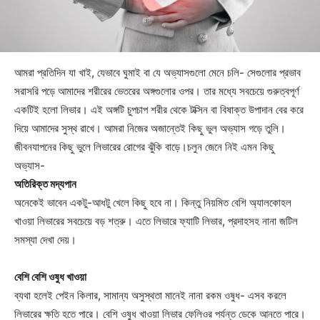
আমরা প্রতিদিন যা খাই, যেভাবে ঘুমাই বা যে অভ্যাসগুলো মেনে চলি- সেগুলোর প্রভাব
সরাসরি পড়ে আমাদের শরীরের ভেতরের অঙ্গগুলোর ওপর। তার মধ্যে সবচেয়ে গুরুত্বপূর্ণ
একটিই হলো লিভার। এই অঙ্গটি চুপচাপ শরীর থেকে টক্সিন বা বিষাক্ত উপাদান বের করে
দিয়ে আমাদের সুস্থ রাখে। আমরা নিজের অজান্তেই কিছু ভুল অভ্যাস গড়ে তুলি।
জীবনযাপনের কিছু ভুলে লিভারের রোগের ঝুঁকি বাড়ে।চলুন জেনে নিই এমন কিছু
অভ্যাস-
অতিরিক্ত মদ্যপান
অনেকেই ভাবেন একটু-আধটু খেলে কিছু হবে না। কিন্তু নিয়মিত বেশি অ্যালকোহল
খাওয়া লিভারের সবচেয়ে বড় শত্রু। এতে লিভারে ফ্যাটি লিভার, প্রদাহসহ নানা জটিল
সমস্যা দেখা দেয়।
বেশি বেশি ওষুধ খাওয়া
ব্যথা হলেই পেইন কিলার, সামান্য অসুস্থতা মানেই নানা রকম ওষুধ- এসব করলে
লিভারের ক্ষতি হতে পারে। বেশি ওষুধ খাওয়া লিভার ফেলিওর পর্যন্ত ডেকে আনতে পারে।