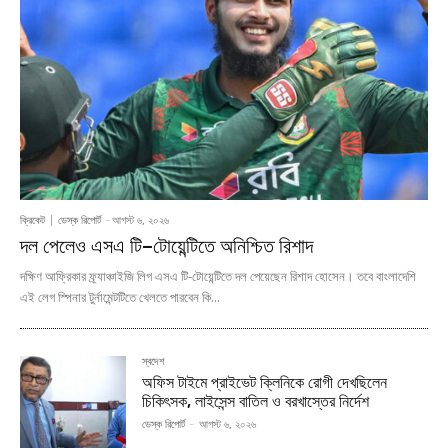
ক্রিকেট
ডেস্ক রিপোর্ট
-
আগস্ট ৬, ২০২৬
দল পেলেও এসএ টি–টোয়েন্টিতে অনিশ্চিত রিশাদ
দক্ষিণ আফ্রিকার ফ্র্যাঞ্চাইজি লিগ এসএ টি-টোয়েন্টিতে দল পেয়েছেন রিশাদ হোসেন। তবে বাংলাদেশি
এই লেগ স্পিনার টুর্নামেন্টটিতে খেলতে পারবেন কি...
স্বদেশ
অফিস টাইমে প্রাইভেট ক্লিনিকে রোগী দেখছিলেন
চিকিৎসক, লাইসেন্স বাতিল ও বরখাস্তের নির্দেশ
ডেস্ক রিপোর্ট
-
আগস্ট ৬, ২০২৬