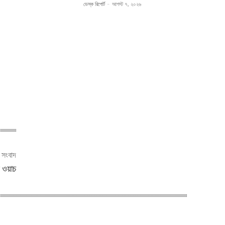
ডেস্ক রিপোর্ট
-
আগস্ট ৭, ২০২৬
ী সংবাদ
স ওয়াচ