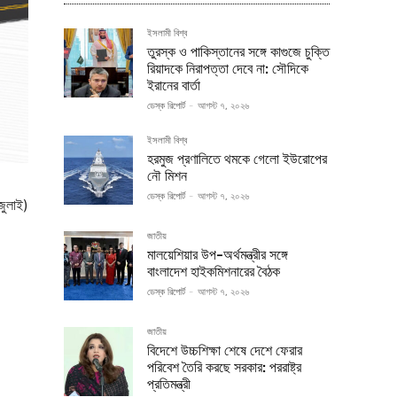
ইসলামী বিশ্ব
তুরস্ক ও পাকিস্তানের সঙ্গে কাগুজে চুক্তি
রিয়াদকে নিরাপত্তা দেবে না: সৌদিকে
ইরানের বার্তা
ডেস্ক রিপোর্ট
-
আগস্ট ৭, ২০২৬
ইসলামী বিশ্ব
হরমুজ প্রণালিতে থমকে গেলো ইউরোপের
নৌ মিশন
ডেস্ক রিপোর্ট
-
আগস্ট ৭, ২০২৬
জুলাই)
জাতীয়
মালয়েশিয়ার উপ-অর্থমন্ত্রীর সঙ্গে
বাংলাদেশ হাইকমিশনারের বৈঠক
ডেস্ক রিপোর্ট
-
আগস্ট ৭, ২০২৬
জাতীয়
বিদেশে উচ্চশিক্ষা শেষে দেশে ফেরার
পরিবেশ তৈরি করছে সরকার: পররাষ্ট্র
প্রতিমন্ত্রী