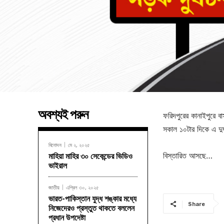
অবশ্যই পরুন
ফরিদপুরের কানাইপুরে 
সকাল ১০টার দিকে এ দুর
বিনোদন
মে ২, ২০২৫
বিস্তারিত আসছে…
মাহিয়া মাহির ৩০ সেকেন্ডের ভিডিও
ভাইরাল
জাতীয়
এপ্রিল ৩০, ২০২৫
ভারত-পাকিস্তান যুদ্ধ শঙ্কার মধ্যে
Share
নিজেদেরও প্রস্তুত থাকতে বললেন
প্রধান উপদেষ্টা