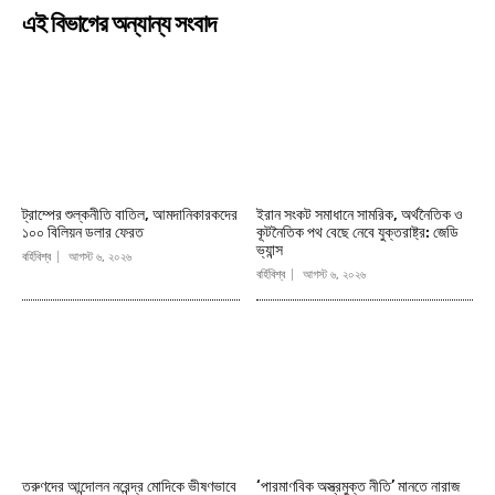
এই বিভাগের অন্যান্য সংবাদ
ট্রাম্পের শুল্কনীতি বাতিল, আমদানিকারকদের
ইরান সংকট সমাধানে সামরিক, অর্থনৈতিক ও
১০০ বিলিয়ন ডলার ফেরত
কূটনৈতিক পথ বেছে নেবে যুক্তরাষ্ট্র: জেডি
ভ্যান্স
বর্হিবিশ্ব
আগস্ট ৬, ২০২৬
বর্হিবিশ্ব
আগস্ট ৬, ২০২৬
তরুণদের আন্দোলন নরেন্দ্র মোদিকে ভীষণভাবে
‘পারমাণবিক অস্ত্রমুক্ত নীতি’ মানতে নারাজ