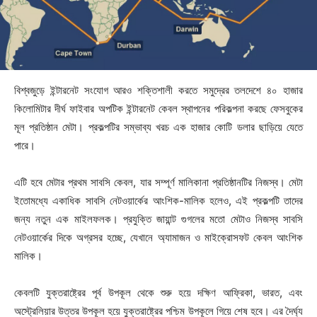
বিশ্বজুড়ে ইন্টারনেট সংযোগ আরও শক্তিশালী করতে সমুদ্রের তলদেশে ৪০ হাজার
কিলোমিটার দীর্ঘ ফাইবার অপটিক ইন্টারনেট কেবল স্থাপনের পরিকল্পনা করছে ফেসবুকের
মূল প্রতিষ্ঠান মেটা। প্রকল্পটির সম্ভাব্য খরচ এক হাজার কোটি ডলার ছাড়িয়ে যেতে
পারে।
এটি হবে মেটার প্রথম সাবসি কেবল, যার সম্পূর্ণ মালিকানা প্রতিষ্ঠানটির নিজস্ব। মেটা
ইতোমধ্যে একাধিক সাবসি নেটওয়ার্কের আংশিক-মালিক হলেও, এই প্রকল্পটি তাদের
জন্য নতুন এক মাইলফলক। প্রযুক্তি জায়ান্ট গুগলের মতো মেটাও নিজস্ব সাবসি
নেটওয়ার্কের দিকে অগ্রসর হচ্ছে, যেখানে অ্যামাজন ও মাইক্রোসফট কেবল আংশিক
মালিক।
কেবলটি যুক্তরাষ্ট্রের পূর্ব উপকূল থেকে শুরু হয়ে দক্ষিণ আফ্রিকা, ভারত, এবং
অস্ট্রেলিয়ার উত্তর উপকূল হয়ে যুক্তরাষ্ট্রের পশ্চিম উপকূলে গিয়ে শেষ হবে। এর দৈর্ঘ্য