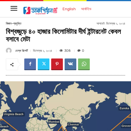
English
আর্কাইভ
আপডেট:
ডিসেম্বর ২, ২০২৪
বিজ্ঞান-প্রযুক্তি
বিশ্বজুড়ে ৪০ হাজার কিলোমিটার দীর্ঘ ইন্টারনেট কেবল
বসাবে মেটা
ডেস্ক রিপোর্ট
308
ডিসেম্বর ২, ২০২৪
0