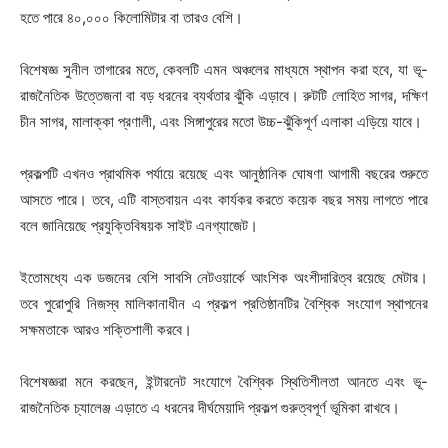
হতে পারে ৪০,০০০ কিলোমিটার বা তারও বেশি।
বিশেষজ্ঞ সুনীল তাগারের মতে, কেবলটি এমন অঞ্চলের মাধ্যমে স্থাপন করা হবে, যা ভূ-
রাজনৈতিক উত্তেজনা বা বড় ধরনের ব্যর্থতার ঝুঁকি এড়াবে। রুটটি লোহিত সাগর, দক্ষিণ
চীন সাগর, মালাক্কা প্রণালী, এবং সিঙ্গাপুরের মতো উচ্চ-ঝুঁকিপূর্ণ এলাকা এড়িয়ে যাবে।
প্রকল্পটি এখনও প্রাথমিক পর্যায়ে রয়েছে এবং আনুষ্ঠানিক ঘোষণা আগামী বছরের শুরুতে
আসতে পারে। তবে, এটি বাস্তবায়ন এবং কার্যকর করতে কয়েক বছর সময় লাগতে পারে
বলে জানিয়েছে প্রযুক্তিবিষয়ক সাইট এনগ্যাজেট।
ইতোমধ্যে এক ডজনের বেশি সাবসি নেটওয়ার্কে আংশিক অংশীদারিত্ব রয়েছে মেটার।
তবে পুরোপুরি নিজস্ব মালিকানাধীন এ প্রকল্প প্রতিষ্ঠানটির বৈশ্বিক সংযোগ স্থাপনের
সক্ষমতাকে আরও শক্তিশালী করবে।
বিশেষজ্ঞরা মনে করছেন, ইন্টারনেট সংযোগে বৈশ্বিক স্থিতিশীলতা আনতে এবং ভূ-
রাজনৈতিক চ্যালেঞ্জ এড়াতে এ ধরনের দীর্ঘমেয়াদি প্রকল্প গুরুত্বপূর্ণ ভূমিকা রাখবে।