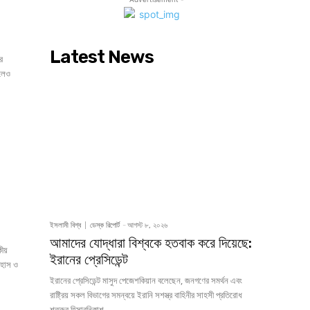
Latest News
রে
হলেও
ইসলামী বিশ্ব
ডেস্ক রিপোর্ট
-
আগস্ট ৮, ২০২৬
আমাদের যোদ্ধারা বিশ্বকে হতবাক করে দিয়েছে:
কীয়
ইরানের প্রেসিডেন্ট
িহাস ও
ইরানের প্রেসিডেন্ট মাসুদ পেজেশকিয়ান বলেছেন, জনগণের সমর্থন এবং
রাষ্ট্রিয় সকল বিভাগের সমন্বয়ে ইরানি সশস্ত্র বাহিনীর সাহসী প্রতিরোধ
শত্রুর হিসাবনিকাশ...