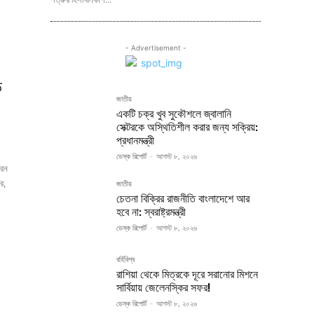
- Advertisement -
ড়
জাতীয়
একটি চক্র খুব সুকৌশলে জ্বালানি
সেক্টরকে অস্থিতিশীল করার জন্য সক্রিয়:
প্রধানমন্ত্রী
ডেস্ক রিপোর্ট
-
আগস্ট ৮, ২০২৬
রেন
র,
জাতীয়
চেতনা বিক্রির রাজনীতি বাংলাদেশে আর
হবে না: স্বরাষ্ট্রমন্ত্রী
ডেস্ক রিপোর্ট
-
আগস্ট ৮, ২০২৬
বর্হিবিশ্ব
রাশিয়া থেকে মিত্রকে দূরে সরানোর মিশনে
সার্বিয়ায় জেলেনস্কির সফর!
ডেস্ক রিপোর্ট
-
আগস্ট ৮, ২০২৬