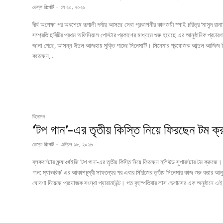
ডেস্ক রিপোর্ট
-
মে ২০, ২০২৬
দীর্ঘ অপেক্ষা পর অবশেষে রূপালী পর্দায় আসছে সেবা প্রকাশনীর কালজয়ী স্পাই চরিত্র ‘মাসুদ রান
সম্প্রতি ছবিটির প্রথম অফিসিয়াল পোস্টার প্রকাশের মাধ্যমে শুরু হয়েছে এর আনুষ্ঠানিক প্রচার
জানা গেছে, আসন্ন ঈদুল আজহায় মুক্তি পাচ্ছে সিনেমাটি। সিনেমার প্রযোজক আব্দুল আজিজ নি
করেছেন,...
বিনোদন
‘টপ গান’-এর তৃতীয় কিস্তি নিয়ে ফিরছেন টম ক্
ডেস্ক রিপোর্ট
-
এপ্রিল ১৮, ২০২৬
ব্লকবাস্টার ফ্র্যাঞ্চাইজি ‘টপ গান’-এর তৃতীয় কিস্তি নিয়ে ফিরছেন হলিউড সুপারস্টার টম ক্রুজে।
গান: ম্যাভরিক’-এর আকাশচুম্বী সাফল্যের পর এবার সিরিজের তৃতীয় সিনেমার কাজ শুরু করার আনুষ
ঘোষণা দিয়েছে প্রযোজক সংস্থা প্যারামাউন্ট। গত বৃহস্পতিবার লাস ভেগাসের এক অনুষ্ঠানে এই