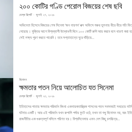
২০০ কোটির গণ্ডি পেরোল বিজয়ের শেষ ছবি
ডেস্ক রিপোর্ট
-
জুলাই ২৭, ২০২৬
অভিনেতা হিসেবে বিজয়ের শেষ সিনেমা ‘জন নায়গন’ বক্স অফিসে শুরুর তুলনায় ধীরে ধীরে গতি ফি
পেয়েছে। মুক্তির আগে বিশ্বব্যাপী উদ্বোধনী দিনে ১০০ কোটি রুপি আয় করবে বলে ধারণা করা 
সেই লক্ষ্য পূরণ করতে পারেনি। তবে সপ্তাহান্তে ঘুরে দাঁড়িয়ে...
বিনোদন
ক্ষমতার পতন নিয়ে আলোচিত যত সিনেমা
ডেস্ক রিপোর্ট
-
জুলাই ২৩, ২০২৬
ইতিহাসের পাতায় ক্ষমতার পরিবর্তন কিংবা একনায়কতান্ত্রিক শাসনের পতন সবসময়ই সবচেয়ে নাট
ঘটনার একটি। আর এই পরিবর্তন যখন রুপালি পর্দায় ফুটে ওঠে, তখন তা শুধু বিনোদন নয়, বরং ইত
রাজনীতির এক গুরুত্বপূর্ণ দলিলে পরিণত হয়। বিশ্বসিনেমায় এমন বেশ কিছু চলচ্চিত্র...