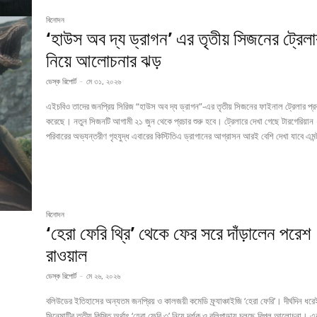
বিনোদন
‘হাউস অব দ্য ড্রাগন’ এর তৃতীয় সিজনের ট্রেলা
নিয়ে আলোচনার ঝড়
ডেস্ক রিপোর্ট
-
মে ৩১, ২০২৬
এইচবিও তাদের জনপ্রিয় সিরিজ “হাউস অব দ্য ড্রাগন”-এর তৃতীয় সিজনের ফাইনাল ট্রেলার প্
করেছে। নতুন সিজনটি আগামী ২১ জুন থেকে প্রচার শুরু হবে। ট্রেলারে দেখা গেছে টারগেরিয়ান
পরিবারের অভ্যন্তরীণ গৃহযুদ্ধ এবারের কিস্টিতিএ ড্রাগানের আগ্রাসন আরই বেশি দেখা যাবে এমন্
বিনোদন
‘হেরা ফেরি থ্রি’ থেকে ফের সরে দাঁড়ালেন পরেশ
রাওয়াল
ডেস্ক রিপোর্ট
-
মে ২৬, ২০২৬
বলিউডের ইতিহাসের অন্যতম জনপ্রিয় ও কালজয়ী কমেডি ফ্র্যাঞ্চাইজি ‘হেরা ফেরি’। দীর্ঘদিন ধর
সিনেমাটির তৃতীয় কিস্তি অর্থাৎ ‘হেরা ফেরি ৩’ নিয়ে দর্শক ও বলিপাড়ায় চলছে বিপুল আলোচনা।