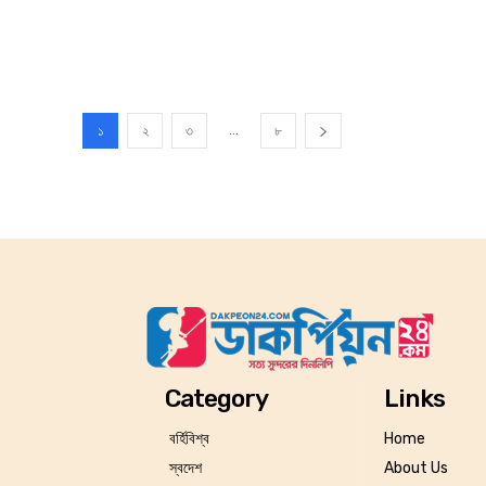
...
১
২
৩
৮
Category
Links
বর্হিবিশ্ব
Home
স্বদেশ
About Us