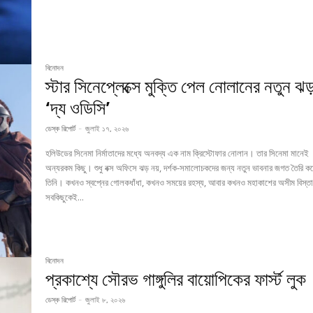
বিনোদন
স্টার সিনেপ্লেক্সে মুক্তি পেল নোলানের নতুন ঝ
‘দ্য ওডিসি’
ডেস্ক রিপোর্ট
-
জুলাই ১৭, ২০২৬
হলিউডের সিনেমা নির্মাতাদের মধ্যে অনবদ্য এক নাম ক্রিস্টোফার নোলান। তার সিনেমা মানেই
অন্যরকম কিছু। শুধু বক্স অফিসে ঝড় নয়, দর্শক-সমালোচকদের জন্য নতুন ভাবনার জগত তৈরি ক
তিনি। কখনও স্বপ্নের গোলকধাঁধা, কখনও সময়ের রহস্য, আবার কখনও মহাকাশের অসীম বিস্তা
সবকিছুকেই...
বিনোদন
প্রকাশ্যে সৌরভ গাঙ্গুলির বায়োপিকের ফার্স্ট লুক
ডেস্ক রিপোর্ট
-
জুলাই ৮, ২০২৬