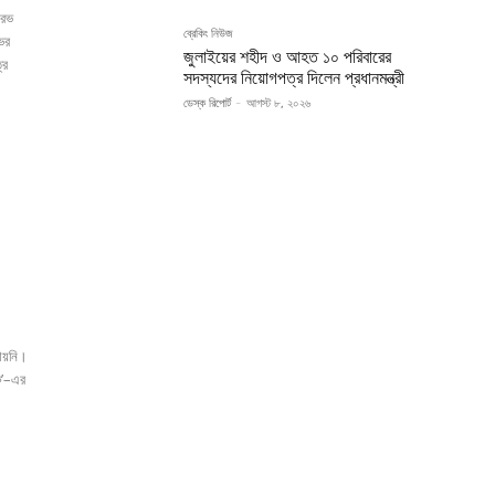
ৌরভ
ব্রেকিং নিউজ
ভের
জুলাইয়ের শহীদ ও আহত ১০ পরিবারের
রে
সদস্যদের নিয়োগপত্র দিলেন প্রধানমন্ত্রী
ডেস্ক রিপোর্ট
-
আগস্ট ৮, ২০২৬
পায়নি।
য়ক’–এর