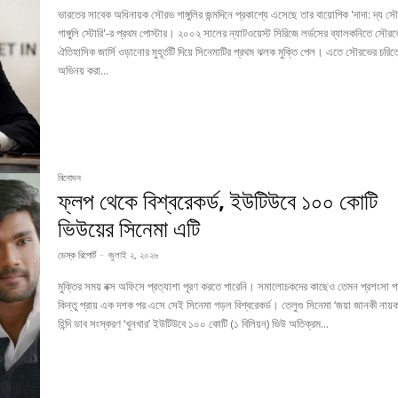
ভারতের সাবেক অধিনায়ক সৌরভ গাঙ্গুলির জন্মদিনে প্রকাশ্যে এসেছে তার বায়োপিক 'দাদা: দ্য স
গাঙ্গুলি স্টোরি'-র প্রথম পোস্টার। ২০০২ সালের ন্যাটওয়েস্ট সিরিজে লর্ডসের ব্যালকনিতে সৌর
ঐতিহাসিক জার্সি ওড়ানোর মুহূর্তটি দিয়ে সিনেমাটির প্রথম ঝলক মুক্তি পেল। এতে সৌরভের চরিত্
অভিনয় করা...
বিনোদন
ফ্লপ থেকে বিশ্বরেকর্ড, ইউটিউবে ১০০ কোটি
ভিউয়ের সিনেমা এটি
ডেস্ক রিপোর্ট
-
জুলাই ২, ২০২৬
মুক্তির সময় বক্স অফিসে প্রত্যাশা পূরণ করতে পারেনি। সমালোচকদের কাছেও তেমন প্রশংসা 
কিন্তু প্রায় এক দশক পর এসে সেই সিনেমা গড়ল বিশ্বরেকর্ড। তেলুগু সিনেমা ‘জয়া জানকী না
হিন্দি ডাব সংস্করণ ‘খুনখার’ ইউটিউবে ১০০ কোটি (১ বিলিয়ন) ভিউ অতিক্রম...