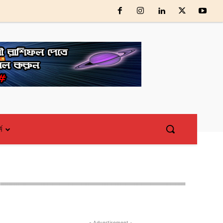
্ম
- Advertisement -