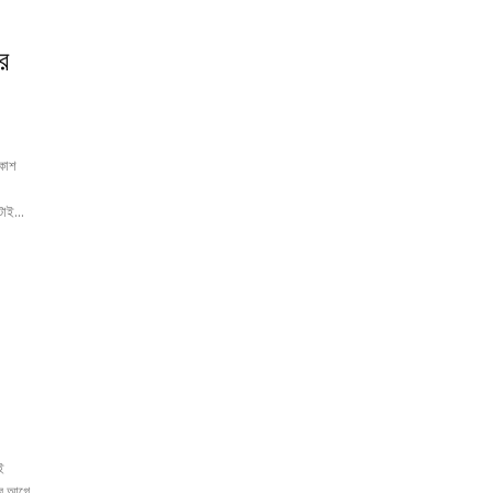
র
রকাশ
টাই...
েই
 এর আগে