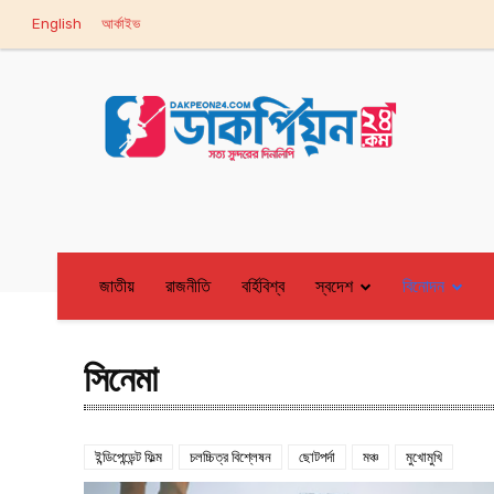
English
আর্কাইভ
জাতীয়
রাজনীতি
বর্হিবিশ্ব
স্বদেশ
বিনোদন
সিনেমা
ইন্ডিপেন্ডেন্ট ফিল্ম
চলচ্চিত্র বিশ্লেষন
ছোটপর্দা
মঞ্চ
মুখোমুখি