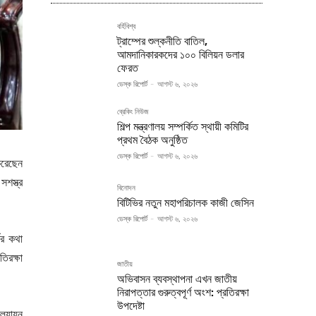
বর্হিবিশ্ব
ট্রাম্পের শুল্কনীতি বাতিল,
আমদানিকারকদের ১০০ বিলিয়ন ডলার
ফেরত
ডেস্ক রিপোর্ট
-
আগস্ট ৬, ২০২৬
ব্রেকিং নিউজ
শিল্প মন্ত্রণালয় সম্পর্কিত স্থায়ী কমিটির
প্রথম বৈঠক অনুষ্ঠিত
ডেস্ক রিপোর্ট
-
আগস্ট ৬, ২০২৬
করেছেন
শস্ত্র
বিনোদন
বিটিভির নতুন মহাপরিচালক কাজী জেসিন
ডেস্ক রিপোর্ট
-
আগস্ট ৬, ২০২৬
কের কথা
িরক্ষা
জাতীয়
অভিবাসন ব্যবস্থাপনা এখন জাতীয়
নিরাপত্তার গুরুত্বপূর্ণ অংশ: প্রতিরক্ষা
উপদেষ্টা
্যায়ন