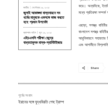
করে। অন্যদিকে, ইতালির
জাতীয়
সেপ্টেম্বর ১৬, ২০২৫
মধ্যে প্রতিরক্ষা সম্প
জুলাই আকাঙ্ক্ষা বাস্তবায়নে সব
ধর্মের মানুষকে একসঙ্গে কাজ করতে
হবে: প্রধান উপদেষ্টা
এছাড়া, সশস্ত্র বাহিনী
বাংলাদেশ সশস্ত্র বাহিন
ক্যাম্পাস লাইপ
জুন ১৬, ২০২৫
এইচএসসি পরীক্ষা কেন্দ্রে
আধুনিকায়নে সহায়তার 
বাধ্যতামূলক মাস্ক-স্যানিটাইজার
এবং আগামীতে বিশ্বশান্
Share
পূর্বের সংবাদ
ইরানের সঙ্গে যুদ্ধবিরতি শেষ: ট্রাম্প