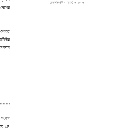
ডেস্ক রিপোর্ট
-
আগস্ট ৬, ২০২৬
’দেশের
গুলোতে
াহিনীর
 অবদান
ী সংবাদ
ধার ১৪