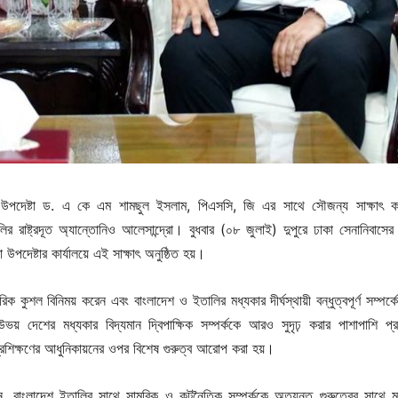
রক্ষা উপদেষ্টা ড. এ কে এম শামছুল ইসলাম, পিএসসি, জি এর সাথে সৌজন্য সাক্ষাৎ 
ির রাষ্ট্রদূত অ্যান্তোনিও আলেসান্দ্রো।​ বুধবার (০৮ জুলাই) দুপুরে ঢাকা সেনানিবাসের স
া উপদেষ্টার কার্যালয়ে এই সাক্ষাৎ অনুষ্ঠিত হয়।
রিক কুশল বিনিময় করেন এবং বাংলাদেশ ও ইতালির মধ্যকার দীর্ঘস্থায়ী বন্ধুত্বপূর্ণ সম্পর্
য় দেশের মধ্যকার বিদ্যমান দ্বিপাক্ষিক সম্পর্ককে আরও সুদৃঢ় করার পাশাপাশি প্রত
রশিক্ষণের আধুনিকায়নের ওপর বিশেষ গুরুত্ব আরোপ করা হয়।
লেন, বাংলাদেশ ইতালির সাথে সামরিক ও কূটনৈতিক সম্পর্ককে অত্যন্ত গুরুত্বের সাথে মূল