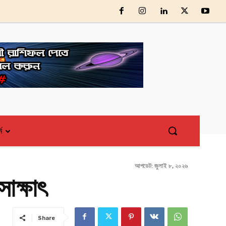
্ম
আপডেট:
জুলাই ৮, ২০২৬
সাক্ষাৎ
Share