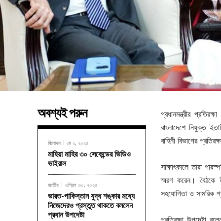
অবশ্যই পরুন
প্রধানমন্ত্রীর প্রতি
বাংলাদেশে নিযুক্ত ইতাল
বাহিনী বিভাগের প্রতিরক্ষ
বিনোদন
মে ২, ২০২৫
মাহিয়া মাহির ৩০ সেকেন্ডের ভিডিও
ভাইরাল
সাক্ষাৎকালে তারা পারস্প
স্মরণ করেন। বৈঠকে উভ
জাতীয়
এপ্রিল ৩০, ২০২৫
সহযোগিতা ও সামরিক প্
ভারত-পাকিস্তান যুদ্ধ শঙ্কার মধ্যে
নিজেদেরও প্রস্তুত থাকতে বললেন
প্রধান উপদেষ্টা
প্রতিরক্ষা উপদেষ্টা ব