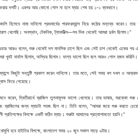
ফেরায় দলটি। এরপর আর কোনো গোল না হলে ম্যাচ শেষ হয় ১-১ ব্যবধানে।
বদলি হিসেবে নামা দানিলো প্রথমার্ধের পারফরম্যান্স নিয়ে কঠোর মন্তব্য করেন। তার 
 খারাপ খেলেছি। অবস্থান, টেকনিক, ট্যাকটিক্স—সব দিক থেকেই আমরা দুর্বল ছিলাম।”
্ডার আরও বলেন, শুরু থেকেই দল মানসিক চাপে ছিল এবং সেই চাপ থেকেই একের পর 
রা খুবই নার্ভাস ছিলাম, অস্থির ছিলাম। ভাগ্য ভালো ছিল বলে আরও গোল হজম করিনি।
ফরম্যান্সে কিছুটা সন্তুষ্টি প্রকাশ করেন দানিলো। তার মতে, সেই সময় বল দখল ও আক্রম
শ্বাস ফিরে পেয়েছে।
নে করেন, দ্বিতীয়ার্ধে ব্রাজিল তুলনামূলক ভালো খেলেছে। তার ভাষায়, মরক্কো শুরু
বং ব্রাজিলের জন্য ম্যাচটা সহজ ছিল না। তিনি বলেন, “আমরা জয়ে শুরু করতে চেয়ে
ালী প্রতিপক্ষের বিপক্ষে একটি কঠিন ম্যাচ। শুরুটা আমাদের প্রত্যাশামতো হয়নি।”
 মুখোমুখি হবে হাইতির বিপক্ষে, বাংলাদেশ সময় ২০ জুন সকাল সাড়ে ৬টায়।