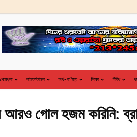
খেলাধূলা
লাইফস্টাইল
অর্থ-বাণিজ্য
শিক্ষা
বিবিধ
ধর
 আরও গোল হজম করিনি: ব্রাজ