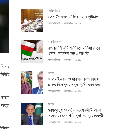
ব্রেকিং নিউজ
৩০০ উপজেলায় বিতরণ হবে পুষ্টিচাল
ডেস্ক রিপোর্ট
-
আগস্ট ৬, ২০২৬
প্রবাসীদের খবর
বাংলাদেশি কৃষি শ্রমিকদের ভিসা দেবে
ওমান, আবেদন শুরু ৯ আগস্ট
ডেস্ক রিপোর্ট
-
আগস্ট ৬, ২০২৬
 বিশেষ
অপরাধ
মিনিটে
জাফর ইকবাল ও মাকসুদ কামালসহ ৮
জনের বিরুদ্ধে তদন্ত প্রতিবেদন জমা
ডেস্ক রিপোর্ট
-
আগস্ট ৬, ২০২৬
ন দলকে
জাতীয়
যাত্রা
মধ্যপ্রাচ্য সংকটের মধ্যে সৌদি আরব
সফরে যাচ্ছেন পাকিস্তানের প্রধানমন্ত্রী
ডেস্ক রিপোর্ট
-
আগস্ট ৬, ২০২৬
িসিয়ুস