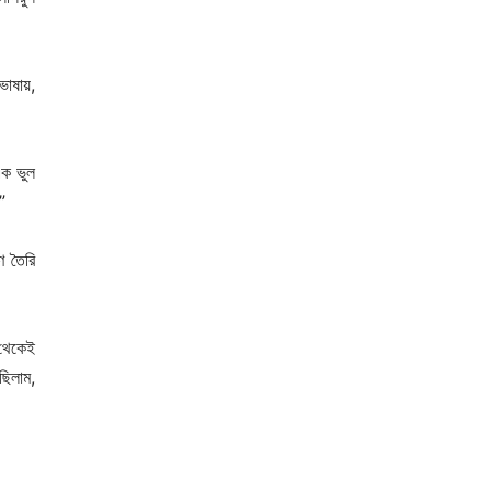
ভাষায়,
এক ভুল
”
ণ তৈরি
 থেকেই
ছিলাম,