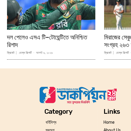
দল পেলেও এসএ টি–টোয়েন্টিতে অনিশ্চিত
মিরাজের সেঞ্
রিশাদ
সংগ্রহ ২৬৩ 
ক্রিকেট
ডেস্ক রিপোর্ট
-
আগস্ট ৬, ২০২৬
ক্রিকেট
ডেস্ক রিপোর্ট
Category
Links
বর্হিবিশ্ব
Home
স্বদেশ
About Us