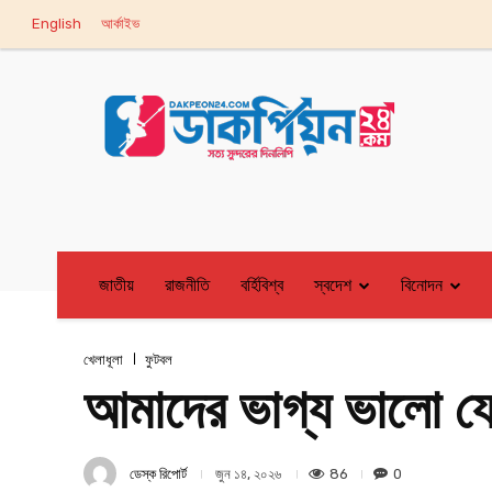
English
আর্কাইভ
জাতীয়
রাজনীতি
বর্হিবিশ্ব
স্বদেশ
বিনোদন
খেলাধূলা
ফুটবল
আমাদের ভাগ্য ভালো যে
ডেস্ক রিপোর্ট
86
0
জুন ১৪, ২০২৬