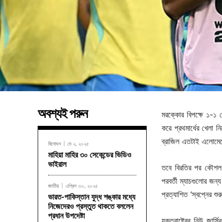
অবশ্যই পরুন
মরক্কোর বিপক্ষে ১-১ গ
করে প্রথমার্ধের খেলা 
ব্রাজিল এতটাই এলোম
বিনোদন
মে ২, ২০২৫
মাহিয়া মাহির ৩০ সেকেন্ডের ভিডিও
ভাইরাল
তবে বিরতির পর কৌশলগত
পরবর্তী ম্যাচগুলোর জন্
জাতীয়
এপ্রিল ৩০, ২০২৫
প্রত্যাশিত ‘স্বপ্নের শু
ভারত-পাকিস্তান যুদ্ধ শঙ্কার মধ্যে
নিজেদেরও প্রস্তুত থাকতে বললেন
প্রধান উপদেষ্টা
যুক্তরাষ্ট্রের নিউ জা