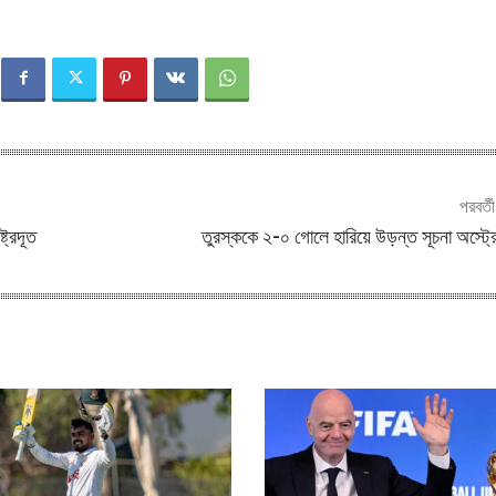
পরবর্ত
ট্রদূত
তুরস্ককে ২-০ গোলে হারিয়ে উড়ন্ত সূচনা অস্ট্র