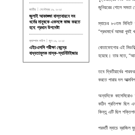
জুনিয়রের গোলে সমতা 
জাতীয়
সেপ্টেম্বর ১৬, ২০২৫
জুলাই আকাঙ্ক্ষা বাস্তবায়নে সব
ধর্মের মানুষকে একসঙ্গে কাজ করতে
ম্যাচের ৮০তম মিনিটে 
হবে: প্রধান উপদেষ্টা
“প্রথমার্ধে আমরা খুবই
ক্যাম্পাস লাইপ
জুন ১৬, ২০২৫
বোতাফোগোর এই মিডফিল
এইচএসসি পরীক্ষা কেন্দ্রে
বাধ্যতামূলক মাস্ক-স্যানিটাইজার
হয়েছে। তার মতে, “আম
তবে দ্বিতীয়ার্ধের পার
করতে পারায় দল আত্মবি
অন্যদিকে কাসেমিরোও ম
কঠিন প্রতিপক্ষ ছিল এ
কিন্তু এটি ছিল শক্তিশ
পরবর্তী ম্যাচে ব্রাজিল