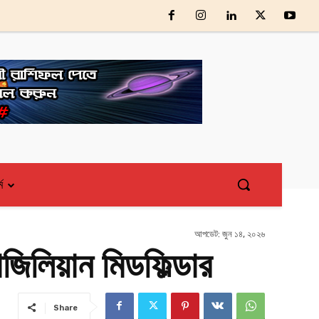
্ম
আপডেট:
জুন ১৪, ২০২৬
িলিয়ান মিডফিল্ডার
Share