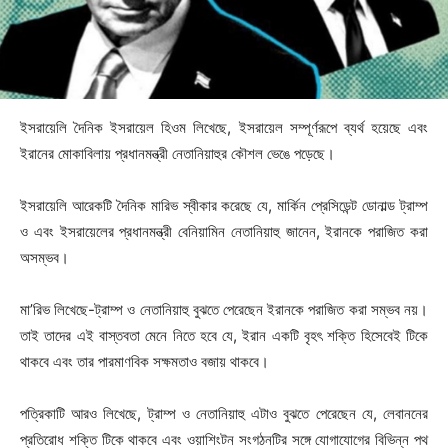
ইসরায়েলি দৈনিক ইসরায়েল হিওম লিখেছে, ইসরায়েল সম্পূর্ণরূপে ব্যর্থ হয়েছে এবং
ইরানের মোকাবিলায় প্রধানমন্ত্রী নেতানিয়াহুর কৌশল ভেঙে পড়েছে।
ইসরায়েলি আরেকটি দৈনিক মারিভ স্বীকার করেছে যে, মার্কিন প্রেসিডেন্ট ডোনাল্ড ট্রাম্প
ও এবং ইসরায়েলের প্রধানমন্ত্রী বেনিয়ামিন নেতানিয়াহু জানেন, ইরানকে পরাজিত করা
অসম্ভব।
মা’রিভ লিখেছে-ট্রাম্প ও নেতানিয়াহু বুঝতে পেরেছেন ইরানকে পরাজিত করা সম্ভব নয়।
তাই তাদের এই বাস্তবতা মেনে নিতে হবে যে, ইরান একটি বৃহৎ শক্তি হিসেবেই টিকে
থাকবে এবং তার পারমাণবিক সক্ষমতাও বজায় থাকবে।
পত্রিকাটি আরও লিখেছে, ট্রাম্প ও নেতানিয়াহু এটাও বুঝতে পেরেছেন যে, লেবাননের
প্রতিরোধ শক্তি টিকে থাকবে এবং ওয়াশিংটন সংগঠনটির সঙ্গে যোগাযোগের বিভিন্ন পথ