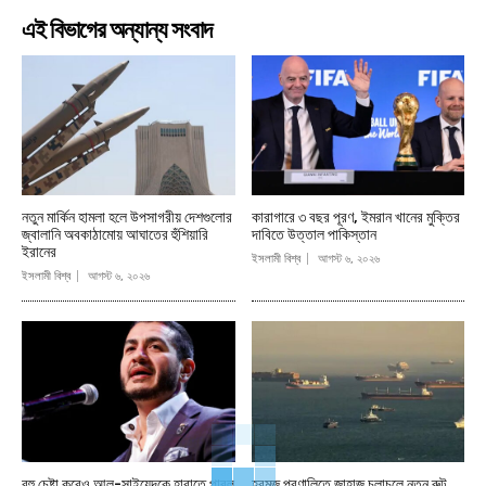
এই বিভাগের অন্যান্য সংবাদ
নতুন মার্কিন হামলা হলে উপসাগরীয় দেশগুলোর
কারাগারে ৩ বছর পূরণ, ইমরান খানের মুক্তির
জ্বালানি অবকাঠামোয় আঘাতের হুঁশিয়ারি
দাবিতে উত্তাল পাকিস্তান
ইরানের
ইসলামী বিশ্ব
আগস্ট ৬, ২০২৬
ইসলামী বিশ্ব
আগস্ট ৬, ২০২৬
বহু চেষ্টা করেও আল-সাইয়েদকে হারাতে পারল
হরমুজ প্রণালিতে জাহাজ চলাচলে নতুন রুট