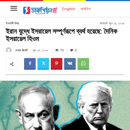
English
আর্কাইভ
আপডেট:
জুন ১৪, ২০২৬
ইসলামী বিশ্ব
ইরান যুদ্ধে ইসরায়েল সম্পূর্ণরূপে ব্যর্থ হয়েছে: দৈনিক
ইসরায়েল হিওম
ডেস্ক রিপোর্ট
73
জুন ১৪, ২০২৬
0