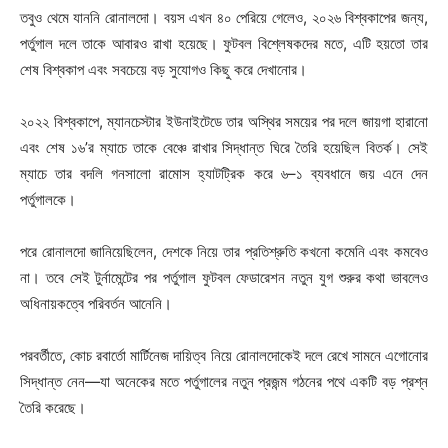
তবুও থেমে যাননি রোনালদো। বয়স এখন ৪০ পেরিয়ে গেলেও, ২০২৬ বিশ্বকাপের জন্য,
পর্তুগাল দলে তাকে আবারও রাখা হয়েছে। ফুটবল বিশ্লেষকদের মতে, এটি হয়তো তার
শেষ বিশ্বকাপ এবং সবচেয়ে বড় সুযোগও কিছু করে দেখানোর।
২০২২ বিশ্বকাপে, ম্যানচেস্টার ইউনাইটেডে তার অস্থির সময়ের পর দলে জায়গা হারানো
এবং শেষ ১৬’র ম্যাচে তাকে বেঞ্চে রাখার সিদ্ধান্ত ঘিরে তৈরি হয়েছিল বিতর্ক। সেই
ম্যাচে তার বদলি গনসালো রামোস হ্যাটট্রিক করে ৬–১ ব্যবধানে জয় এনে দেন
পর্তুগালকে।
পরে রোনালদো জানিয়েছিলেন, দেশকে নিয়ে তার প্রতিশ্রুতি কখনো কমেনি এবং কমবেও
না। তবে সেই টুর্নামেন্টের পর পর্তুগাল ফুটবল ফেডারেশন নতুন যুগ শুরুর কথা ভাবলেও
অধিনায়কত্বে পরিবর্তন আনেনি।
পরবর্তীতে, কোচ রবার্তো মার্টিনেজ দায়িত্ব নিয়ে রোনালদোকেই দলে রেখে সামনে এগোনোর
সিদ্ধান্ত নেন—যা অনেকের মতে পর্তুগালের নতুন প্রজন্ম গঠনের পথে একটি বড় প্রশ্ন
তৈরি করেছে।