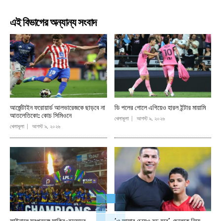
এই বিভাগের অন্যান্য সংবাদ
আর্জেন্টাইন ফরোয়ার্ড আলভারেজকে ছাড়বে না
ডি পলের গোলে এগিয়েও হারল ইন্টার মায়ামি
আতলেতিকো: কোচ সিমিওনে
খেলাধূলা
আগস্ট ৯, ২০২৬
খেলাধূলা
আগস্ট ৯, ২০২৬