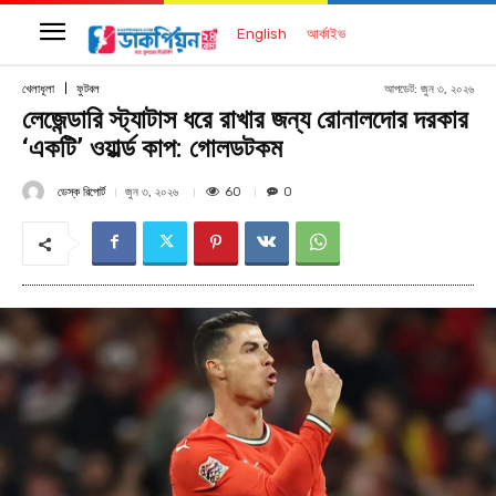
English
আর্কাইভ
আপডেট:
জুন ৩, ২০২৬
খেলাধূলা
ফুটবল
লেজেন্ডারি স্ট্যাটাস ধরে রাখার জন্য রোনালদোর দরকার
‘একটি’ ওয়ার্ল্ড কাপ: গোলডটকম
ডেস্ক রিপোর্ট
60
জুন ৩, ২০২৬
0