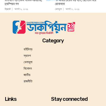
ফাইনালে স্বপ্নভঙ্গ সাকিব-হৃদয়দের,
‘ও আমার চেয়েও বড় হবে’, ছেলেকে নিয়ে
চ্যাম্পিয়ন গল
রোনালদো
ক্রিকেট
আগস্ট ৯, ২০২৬
খেলাধূলা
আগস্ট ৮, ২০২৬
Category
বর্হিবিশ্ব
স্বদেশ
খেলাধূলা
বিনোদন
জাতীয়
রাজনীতি
Links
Stay connected