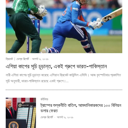
ক্রিকেট
ডেস্ক রিপোর্ট
-
আগস্ট ৬, ২০২৬
এশিয়া কাপের সূচি চূড়ান্ত, একই গ্রুপে ভারত-পাকিস্তান
নারী এশিয়া কাপের সূচি চূড়ান্ত করেছে এশিয়ান ক্রিকেট কাউন্সিল এসিসি। আজ বৃহস্পতিবার প্রকাশিত
সূচি অনুযায়ী, ভারত-পাকিস্তান রয়েছে একই গ্রুপে।...
বর্হিবিশ্ব
ট্রাম্পের শুল্কনীতি বাতিল, আমদানিকারকদের ১০০ বিলিয়ন
ডলার ফেরত
ডেস্ক রিপোর্ট
-
আগস্ট ৬, ২০২৬