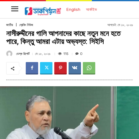
English
আর্কাইভ
আপডেট:
মে ১৮, ২০২৬
জাতীয়
ব্রেকিং নিউজ
নাসীরুদ্দীনের গালি আপনাদের কাছে নতুন মনে হতে
পারে, কিন্তু আমরা এটায় অভ্যস্ত: সিইসি
ডেস্ক রিপোর্ট
115
মে ১৮, ২০২৬
0