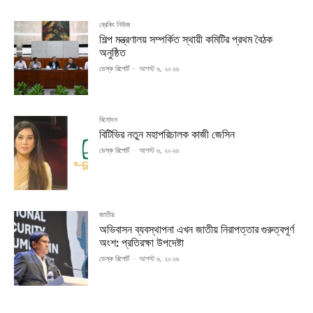
ব্রেকিং নিউজ
শিল্প মন্ত্রণালয় সম্পর্কিত স্থায়ী কমিটির প্রথম বৈঠক
অনুষ্ঠিত
ডেস্ক রিপোর্ট
-
আগস্ট ৬, ২০২৬
বিনোদন
বিটিভির নতুন মহাপরিচালক কাজী জেসিন
ডেস্ক রিপোর্ট
-
আগস্ট ৬, ২০২৬
জাতীয়
অভিবাসন ব্যবস্থাপনা এখন জাতীয় নিরাপত্তার গুরুত্বপূর্ণ
অংশ: প্রতিরক্ষা উপদেষ্টা
ডেস্ক রিপোর্ট
-
আগস্ট ৬, ২০২৬