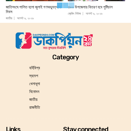
জাতিসংঘে পালিত হলো জুলাই গণঅভ্যুত্থান
৩০০ উপজেলায় বিতরণ হবে পুষ্টিচাল
দিবস
ব্রেকিং নিউজ
আগস্ট ৬, ২০২৬
জাতীয়
আগস্ট ৬, ২০২৬
Category
বর্হিবিশ্ব
স্বদেশ
খেলাধূলা
বিনোদন
জাতীয়
রাজনীতি
Links
Stay connected