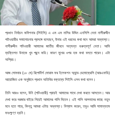
প্রধান নির্বাচন কমিশনার (সিইসি) এ এম এম নাসির উদ্দিন এনসিপি নেতা নাসীরুদ্দীন
পাটওয়ারীর সমালোচনার প্রসঙ্গে বলেছেন, উনার এই ধরনের কথা শুনে আমরা অভ্যস্ত।
নাসীরুদ্দীন পাটওয়ারী আমাদের জাতীয় জীবনে অত্যন্ত গুরুত্বপূর্ণ নেতা। আমি
ব্যক্তিগত উনাকে খুব পছন্দ করি। কারণ মুখের ওপর হক কথা বলতে পারেন। এটা
অপ্রিয়।
আজ সোমবার (১৮ মে) রিপোর্টার্স ফোরাম ফর ইলেকশন অ্যান্ড ডেমোক্রেসি (আরএফডি)
আয়োজিত এক অনুষ্ঠানে প্রধান অতিথির বক্তব্যে সিইসি এসব কথা বলেন।
তিনি আরও বলেন, উনি (পাটওয়ারী) প্রায়ই আমাদের সাথে দেখা করতে আসতেন। আর
দেখা করে দরজার বাইরে গিয়েই আমাদের গালি দিতেন। এই গালি আপনাদের কাছে নতুন
মনে হতে পারে, কিন্তু আমরা এটায় অভ্যস্ত। বিশ্বাস করেন, তবুও আমি সামান্যতম
মনঃক্ষুণ্ণ হয়নি।