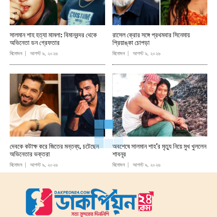
সালমান শাহ হত্যা মামলা: বিমানবন্দর থেকে
রাসেল ক্রোর সঙ্গে প্রথমবার সিনেমায়
অভিনেতা ডন গ্রেফতার
প্রিয়াঙ্কা চোপড়া
বিনোদন
আগস্ট ৯, ২০২৬
বিনোদন
আগস্ট ৯, ২০২৬
দেবকে কটাক্ষ করে জিতের মন্তব্য, চটেছেন
অবশেষে সালমান শাহ’র মৃত্যু নিয়ে মুখ খুললেন
অভিনেতার ভক্তরা
শাবনূর
বিনোদন
আগস্ট ৯, ২০২৬
বিনোদন
আগস্ট ৯, ২০২৬