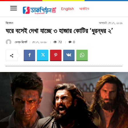
English
আর্কাইভ
আপডেট:
মে ১৭, ২০২৬
বিনোদন
ঘরে বসেই দেখা যাচ্ছে ৩ হাজার কোটির ‘ধুরন্ধর ২’
ডেস্ক রিপোর্ট
72
মে ১৭, ২০২৬
0