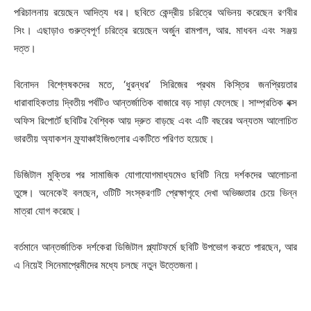
পরিচালনায় রয়েছেন আদিত্য ধর। ছবিতে কেন্দ্রীয় চরিত্রে অভিনয় করেছেন রণবীর
সিং। এছাড়াও গুরুত্বপূর্ণ চরিত্রে রয়েছেন অর্জুন রামপাল, আর. মাধবন এবং সঞ্জয়
দত্ত।
বিনোদন বিশ্লেষকদের মতে, ‘ধুরন্ধর’ সিরিজের প্রথম কিস্তির জনপ্রিয়তার
ধারাবাহিকতায় দ্বিতীয় পর্বটিও আন্তর্জাতিক বাজারে বড় সাড়া ফেলেছে। সাম্প্রতিক বক্স
অফিস রিপোর্টে ছবিটির বৈশ্বিক আয় দ্রুত বাড়ছে এবং এটি বছরের অন্যতম আলোচিত
ভারতীয় অ্যাকশন ফ্র্যাঞ্চাইজিগুলোর একটিতে পরিণত হয়েছে।
ডিজিটাল মুক্তির পর সামাজিক যোগাযোগমাধ্যমেও ছবিটি নিয়ে দর্শকদের আলোচনা
তুঙ্গে। অনেকেই বলছেন, ওটিটি সংস্করণটি প্রেক্ষাগৃহে দেখা অভিজ্ঞতার চেয়ে ভিন্ন
মাত্রা যোগ করেছে।
বর্তমানে আন্তর্জাতিক দর্শকেরা ডিজিটাল প্ল্যাটফর্মে ছবিটি উপভোগ করতে পারছেন, আর
এ নিয়েই সিনেমাপ্রেমীদের মধ্যে চলছে নতুন উত্তেজনা।