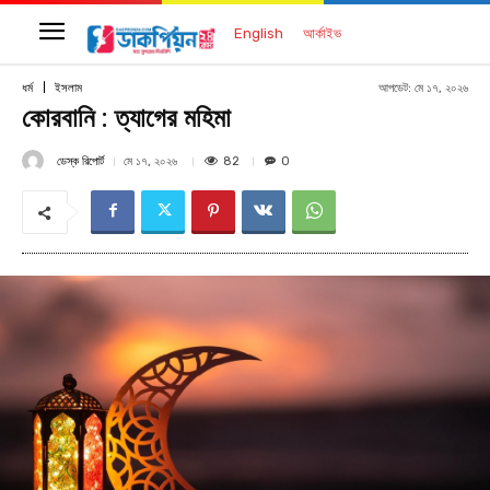
English
আর্কাইভ
আপডেট:
মে ১৭, ২০২৬
ধর্ম
ইসলাম
কোরবানি : ত্যাগের মহিমা
ডেস্ক রিপোর্ট
82
মে ১৭, ২০২৬
0