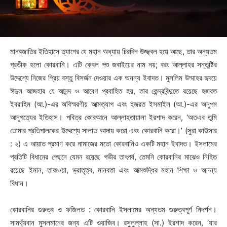
মানবজাতির ইতিহাসে ত্যাগের যে মহান অধ্যায় চিরদিন উজ্জ্বল হয়ে আছে, তার অন্যতম
প্রতীক হলো কোরবানি। এটি কেবল পশু জবাইয়ের নাম নয়; বরং আল্লাহর সন্তুষ্টির
উদ্দেশ্যে নিজের প্রিয় বস্তু বিসর্জন দেওয়ার এক অনন্য ইবাদত। মুসলিম উম্মাহর হৃদয়ে
ঈদুল আজহার যে আনন্দ ও আবেগ প্রবাহিত হয়, তার কেন্দ্রবিন্দুতে রয়েছে হজরত
ইবরাহিম (আ.)-এর অবিস্মরণীয় আত্মত্যাগ এবং হজরত ইসমাইল (আ.)-এর অনুপম
আনুগত্যের ইতিহাস। পবিত্র কোরআনে আল্লাহতায়ালা ইরশাদ করেন, ‘অতএব তুমি
তোমার প্রতিপালকের উদ্দেশ্যে সালাত আদায় করো এবং কোরবানি করো।’ (সুরা কাউসার
: ২) এ আয়াত প্রমাণ করে নামাজের মতো কোরবানিও একটি মহান ইবাদত। ইসলামের
প্রতিটি বিধানের পেছনে যেমন রয়েছে গভীর তাৎপর্য, তেমনি কোরবানির মাঝেও নিহিত
রয়েছে ইমান, তাকওয়া, ভ্রাতৃত্ব, মানবতা এবং আত্মশুদ্ধির মহান শিক্ষা ও অনন্য
বিধান।
কোরবানির গুরুত্ব ও ফজিলত : কোরবানি ইসলামের অন্যতম গুরুত্বপূর্ণ নিদর্শন।
সামর্থ্যবান মুসলমানের জন্য এটি ওয়াজিব। রসুলুল্লাহ (সা.) ইরশাদ করেন, ‘যার