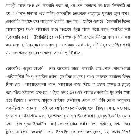
সামর্থ্য আছে অথচ সে কোরবানি করল না, সে যেন আমাদের ঈদগাহের নিকটবর্তী না
হয়।’ (ইবনে মাজাহ) এই হাদিস কোরবানির গুরুত্বকে অত্যন্ত দৃঢ়ভাবে তুলে ধরে।
কোরবানির মাধ্যমে বান্দা আল্লাহর নৈকট্য লাভ করে। হাদিসে এসেছে, ‘কোরবানির দিনের
আমলসমূহের মধ্যে আল্লাহর কাছে সবচেয়ে প্রিয় আমল হলো রক্ত প্রবাহিত করা
(কোরবানি করা)।’ (তিরমিজি) কোরবানির পশুর প্রতিটি পশমের বিনিময়ে সওয়াব দান করা
হবে বলেও হাদিসে সুসংবাদ এসেছে। এর মাধ্যমে বোঝা যায়, এটি নিছক সামাজিক প্রথা
নয়; বরং আল্লাহর দরবারে অত্যন্ত মর্যাদাপূর্ণ ইবাদত।
কোরবানির প্রকৃত তাৎপর্য : আজ অনেকের কাছে কোরবানি হয়ে গেছে লোকদেখানো
প্রতিযোগিতা কিংবা সামাজিক মর্যাদা প্রদর্শনের মাধ্যম। অথচ কোরআন আমাদের ভিন্ন
শিক্ষা দেয়। আল্লাহতায়ালা বলেন, ‘আল্লাহর কাছে পৌঁছে না তাদের গোশত ও রক্ত;
বরং পৌঁছে তোমাদের তাকওয়া।’ (সুরা হজ : ৩৭) এই আয়াত কোরবানির মূল দর্শন স্পষ্ট
করে দিয়েছে। আল্লাহ মানুষের বাহ্যিক চাকচিক্য দেখেন না; তিনি দেখেন অন্তরের
একনিষ্ঠতা ও তাকওয়া। তাই কোরবানির প্রকৃত উদ্দেশ্য হলো নিজের নফস, অহংকার,
লোভ ও স্বার্থপরতাকে আল্লাহর আদেশের সামনে উৎসর্গ করা। হজরত ইবরাহিম (আ.)
যখন প্রিয় পুত্র ইসমাইল (আ.)-কে কোরবানি করার স্বপ্ন দেখলেন, তখন তিনি
বিন্দুমাত্র দ্বিধা করেননি। আর ইসমাইল (আ.)-ও বলেছিলেন, ‘হে আমার পিতা!