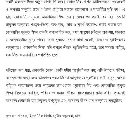
সবাই একসঙ্গে ঈদের আনন্দ ভাগাভাগি করে। কোরবানির গোশত আত্মীয়স্বজন, প্রতিবেশী
ও অসহায় মানুষের মাঝে বণ্টনের মাধ্যমে সমাজে ভালোবাসা ও সহমর্মিতা সৃষ্টি হয়। এ
ছাড়া কোরবানি মানুষকে আত্মশুদ্ধির শিক্ষা দেয়। যেমন পশু জবাই করা হয়, তেমনি
মানুষের অন্তরের পশুত্ব-হিংসা, অহংকার, লোভ ও স্বার্থপরতাকেও জবাই করতে হবে।
কোরবানির প্রকৃত শিক্ষা তখনই বাস্তবায়িত হবে, যখন মানুষের চরিত্রে তাকওয়া, মানবতা
ও আল্লাহভীতি বৃদ্ধি পাবে। আজ মুসলিম সমাজ নানা সংকট, বিভেদ ও স্বার্থপরতায়
আক্রান্ত। কোরবানির শিক্ষা যদি বাস্তব জীবনে প্রতিফলিত হতো, তবে সমাজে শান্তি,
সহমর্মিতা ও ন্যায়বিচার প্রতিষ্ঠিত হতো।
পরিশেষে বলা যায়, কোরবানি কেবল একটি ধর্মীয় আনুষ্ঠানিকতা নয়; এটি ইমানের পরীক্ষা,
আত্মত্যাগের মহড়া এবং আল্লাহর প্রতি নিঃশর্ত আনুগত্যের প্রতীক। তাই আসুন, আমরা
বাহ্যিক আয়োজনের চেয়ে অন্তরের তাকওয়াকে প্রাধান্য দিই এবং কোরবানির প্রকৃত
শিক্ষা নিজেদের ব্যক্তি, পরিবার ও সমাজ জীবনে বাস্তবায়নের চেষ্টা করি। তাহলেই
আমাদের কোরবানি হবে কবুলের উপযুক্ত এবং আমাদের জীবন হবে আল্লাহর সন্তুষ্টিময়।
লেখক : গবেষক, ইসলামিক রিসার্চ সেন্টার বসুন্ধরা, ঢাকা