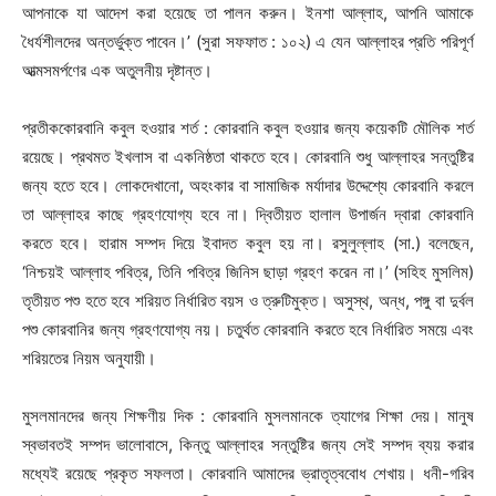
আপনাকে যা আদেশ করা হয়েছে তা পালন করুন। ইনশা আল্লাহ, আপনি আমাকে
ধৈর্যশীলদের অন্তর্ভুক্ত পাবেন।’ (সুরা সফফাত : ১০২) এ যেন আল্লাহর প্রতি পরিপূর্ণ
আত্মসমর্পণের এক অতুলনীয় দৃষ্টান্ত।
প্রতীককোরবানি কবুল হওয়ার শর্ত : কোরবানি কবুল হওয়ার জন্য কয়েকটি মৌলিক শর্ত
রয়েছে। প্রথমত ইখলাস বা একনিষ্ঠতা থাকতে হবে। কোরবানি শুধু আল্লাহর সন্তুষ্টির
জন্য হতে হবে। লোকদেখানো, অহংকার বা সামাজিক মর্যাদার উদ্দেশ্যে কোরবানি করলে
তা আল্লাহর কাছে গ্রহণযোগ্য হবে না। দ্বিতীয়ত হালাল উপার্জন দ্বারা কোরবানি
করতে হবে। হারাম সম্পদ দিয়ে ইবাদত কবুল হয় না। রসুলুল্লাহ (সা.) বলেছেন,
‘নিশ্চয়ই আল্লাহ পবিত্র, তিনি পবিত্র জিনিস ছাড়া গ্রহণ করেন না।’ (সহিহ মুসলিম)
তৃতীয়ত পশু হতে হবে শরিয়ত নির্ধারিত বয়স ও ত্রুটিমুক্ত। অসুস্থ, অন্ধ, পঙ্গু বা দুর্বল
পশু কোরবানির জন্য গ্রহণযোগ্য নয়। চতুর্থত কোরবানি করতে হবে নির্ধারিত সময়ে এবং
শরিয়তের নিয়ম অনুযায়ী।
মুসলমানদের জন্য শিক্ষণীয় দিক : কোরবানি মুসলমানকে ত্যাগের শিক্ষা দেয়। মানুষ
স্বভাবতই সম্পদ ভালোবাসে, কিন্তু আল্লাহর সন্তুষ্টির জন্য সেই সম্পদ ব্যয় করার
মধ্যেই রয়েছে প্রকৃত সফলতা। কোরবানি আমাদের ভ্রাতৃত্ববোধ শেখায়। ধনী-গরিব