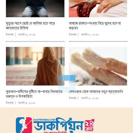
মৃত্যুর আগে ছোট্ট যে কালিমা হতে পারে
নামাজে রাকাত-সংখ্যা নিয়ে সন্দেহ হলে যা
জান্নাতের উসিলা
করবেন
ইসলাম
আগস্ট ৬, ২০২৬
ইসলাম
আগস্ট ৫, ২০২৬
কুরআন-হাদীসের দৃষ্টিতে মা-বাবার খিদমতের
মেসওয়াক হোক আমাদের নতুন প্রত্যাবর্তন
গুরুত্ব ও উপকারিতা
ইসলাম
আগস্ট ৩, ২০২৬
ইসলাম
আগস্ট ৪, ২০২৬