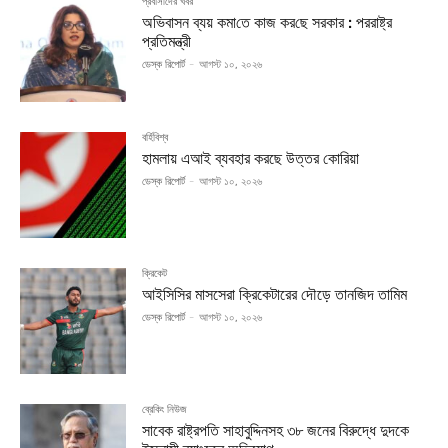
প্রবাসীদের খবর
অভিবাসন ব্যয় কমা‌তে কাজ কর‌ছে সরকার : পররাষ্ট্র
প্রতিমন্ত্রী
ডেস্ক রিপোর্ট
-
আগস্ট ১০, ২০২৬
বর্হিবিশ্ব
হামলায় এআই ব্যবহার করছে উত্তর কোরিয়া
ডেস্ক রিপোর্ট
-
আগস্ট ১০, ২০২৬
ক্রিকেট
আইসিসির মাসসেরা ক্রিকেটারের দৌড়ে তানজিদ তামিম
ডেস্ক রিপোর্ট
-
আগস্ট ১০, ২০২৬
ব্রেকিং নিউজ
সাবেক রাষ্ট্রপতি সাহাবুদ্দিনসহ ৩৮ জনের বিরুদ্ধে দুদকে