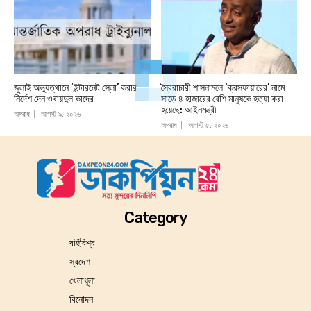
জুলাই অভ্যুত্থানে ‘ইন্টারনেট স্লো’ করার
স্বৈরাচারী শাসনামলে ‘ক্রসফায়ারের’ নামে
নির্দেশ দেন ওবায়দুল কাদের
সাড়ে ৪ হাজারের বেশি মানুষকে হত্যা করা
হয়েছে: আইনমন্ত্রী
অপরাধ
আগস্ট ৯, ২০২৬
অপরাধ
আগস্ট ৫, ২০২৬
Category
বর্হিবিশ্ব
স্বদেশ
খেলাধূলা
বিনোদন