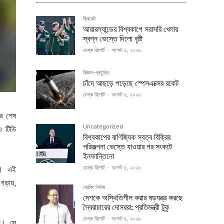
ক্রিকেট
আয়ারল্যান্ডের বিশ্বকাপে সরাসরি খেলার
স্বপ্ন ভেস্তে দিলো বৃষ্টি
ডেস্ক রিপোর্ট
-
আগস্ট ৫, ২০২৬
বিজ্ঞান-প্রযুক্তি
চাঁদে আছড়ে পড়েছে স্পেসএক্সের রকেট
ডেস্ক রিপোর্ট
-
আগস্ট ৫, ২০২৬
ার শেষ
Uncategorized
ও টিভি
বিশ্বকাপের বাণিজ্যিক স্বত্ব বিক্রির
পরিকল্পনা ভেস্তে যাওয়ার পর সংকটে
ইনফান্তিনো
ি। এই
ডেস্ক রিপোর্ট
-
আগস্ট ৫, ২০২৬
 গড়ায়,
ব্রেকিং নিউজ
দেশকে অস্থিতিশীল করার ষড়যন্ত্র করছে
স্বৈরাচারের দোসররা: প্রতিমন্ত্রী টুকু
ডেস্ক রিপোর্ট
-
আগস্ট ৫, ২০২৬
থা। সে