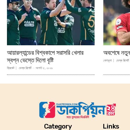
আয়ারল্যান্ডের বিশ্বকাপে সরাসরি খেলার
অবশেষে নতুন
স্বপ্ন ভেস্তে দিলো বৃষ্টি
খেলাধূলা
ডেস্ক রিপোর্ট
ক্রিকেট
ডেস্ক রিপোর্ট
-
আগস্ট ৫, ২০২৬
Category
Links