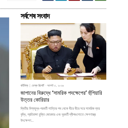
সর্বশেষ সংবাদ
বর্হিবিশ্ব
ডেস্ক রিপোর্ট
-
আগস্ট ৫, ২০২৬
জাপানের বিরুদ্ধে ‘সামরিক পদক্ষেপের’ হুঁশিয়ারি
উত্তর কোরিয়ার
দ্বিতীয় বিশ্বযুদ্ধ-পরবর্তী শান্তির পথ থেকে ধীরে ধীরে সরে সামরিক ব্যয়
বৃদ্ধি, প্রতিরক্ষা চুক্তি জোরদার এবং দূরবর্তী দ্বীপগুলোতে ক্ষেপণাস্ত্র
উৎক্ষেপণ...