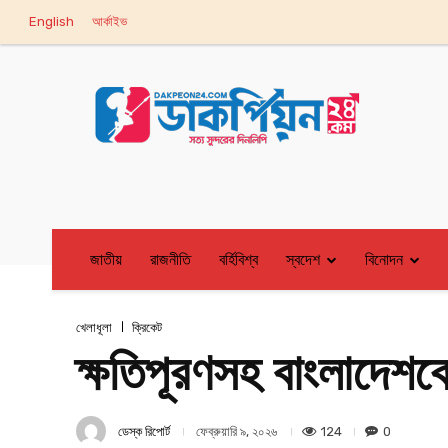
English
আর্কাইভ
জাতীয়
রাজনীতি
বর্হিবিশ্ব
স্বদেশ
বিনোদন
খেলাধূলা
ক্রিকেট
ক্ষতিপূরণসহ বাংলাদেশক
ডেস্ক রিপোর্ট
124
0
ফেব্রুয়ারি ৯, ২০২৬