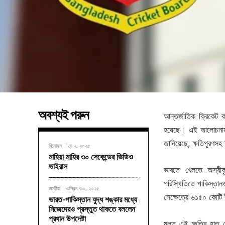
অবশ্যই পরুন
আন্তর্জাতিক ক্রিকেট ক
হয়েছে। এই আলোচনায় ব
জানিয়েছে, ক্ষতিপূরণসহ
বিনোদন
মে ২, ২০২৫
মাহিয়া মাহির ৩০ সেকেন্ডের ভিডিও
ভাইরাল
ভারতে খেলতে অস্বী
পরিস্থিতিতে পাকিস্তা
জাতীয়
এপ্রিল ৩০, ২০২৫
সেক্ষেত্রে ৬১৫০ কোটি
ভারত-পাকিস্তান যুদ্ধ শঙ্কার মধ্যে
নিজেদেরও প্রস্তুত থাকতে বললেন
প্রধান উপদেষ্টা
মূলত এই ক্ষতির হাত থ