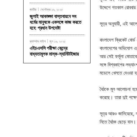
উদ্দেশে গতকাল রোববার
জাতীয়
সেপ্টেম্বর ১৬, ২০২৫
জুলাই আকাঙ্ক্ষা বাস্তবায়নে সব
ধর্মের মানুষকে একসঙ্গে কাজ করতে
সূত্র অনুযায়ী, এই আল
হবে: প্রধান উপদেষ্টা
বাংলাদেশ ক্রিকেট বোর
ক্যাম্পাস লাইপ
জুন ১৬, ২০২৫
বাংলাদেশের অভিযোগ এব
এইচএসসি পরীক্ষা কেন্দ্রে
বাধ্যতামূলক মাস্ক-স্যানিটাইজার
আর সেই ফর্মূলা মোতাবে
সঙ্গে বিশ্বকাপের লভ্যা
মডেলে খেলতে দেওয়া 
বৈঠকে মূল আলোচনা হয়ে
করেছে। তারা দুই পক্ষ
সূত্র আরও জানিয়েছে, আ
নিতে বৈঠক ছেড়ে যান। 