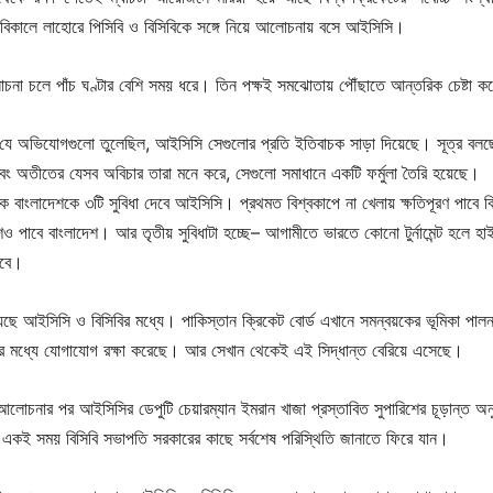
 বিকালে লাহোরে পিসিবি ও বিসিবিকে সঙ্গে নিয়ে আলোচনায় বসে আইসিসি।
োচনা চলে পাঁচ ঘণ্টার বেশি সময় ধরে। তিন পক্ষই সমঝোতায় পৌঁছাতে আন্তরিক চেষ্টা 
্ড যে অভিযোগগুলো তুলেছিল, আইসিসি সেগুলোর প্রতি ইতিবাচক সাড়া দিয়েছে। সূত্র বলছ
ং অতীতের যেসব অবিচার তারা মনে করে, সেগুলো সমাধানে একটি ফর্মুলা তৈরি হয়েছে।
ক বাংলাদেশকে ৩টি সুবিধা দেবে আইসিসি। প্রথমত বিশ্বকাপে না খেলায় ক্ষতিপূরণ পাবে ব
ংশও পাবে বাংলাদেশ। আর তৃতীয় সুবিধাটা হচ্ছে– আগামীতে ভারতে কোনো টুর্নামেন্ট হলে হাই
হবে।
ছে আইসিসি ও বিসিবির মধ্যে। পাকিস্তান ক্রিকেট বোর্ড এখানে সমন্বয়কের ভূমিকা পাল
ের মধ্যে যোগাযোগ রক্ষা করেছে। আর সেখান থেকেই এই সিদ্ধান্ত বেরিয়ে এসেছে।
লোচনার পর আইসিসির ডেপুটি চেয়ারম্যান ইমরান খাজা প্রস্তাবিত সুপারিশের চূড়ান্ত অ
একই সময় বিসিবি সভাপতি সরকারের কাছে সর্বশেষ পরিস্থিতি জানাতে ফিরে যান।