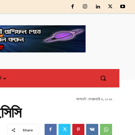
্ম
আপডেট:
ফেব্রুয়ারি ৯, ২০২৬
ইসিসি
Share