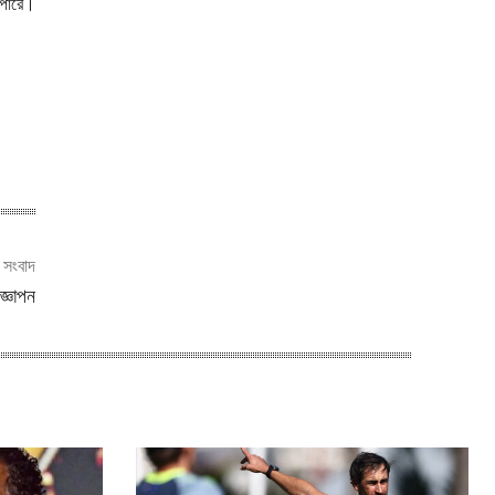
 পারে।
ী সংবাদ
জ্ঞাপন