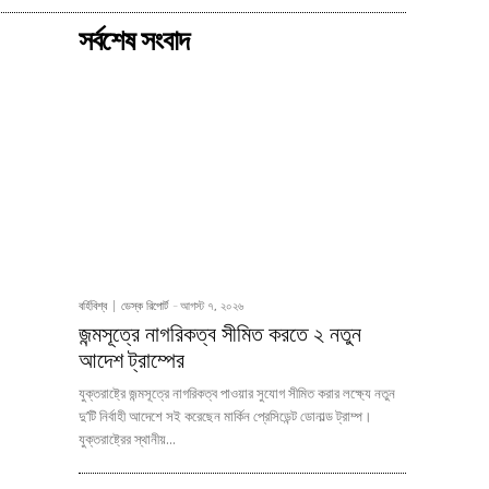
সর্বশেষ সংবাদ
বর্হিবিশ্ব
ডেস্ক রিপোর্ট
-
আগস্ট ৭, ২০২৬
জন্মসূত্রে নাগরিকত্ব সীমিত করতে ২ নতুন
আদেশ ট্রাম্পের
যুক্তরাষ্ট্রে জন্মসূত্রে নাগরিকত্ব পাওয়ার সুযোগ সীমিত করার লক্ষ্যে নতুন
দু’টি নির্বাহী আদেশে সই করেছেন মার্কিন প্রেসিডেন্ট ডোনাল্ড ট্রাম্প।
যুক্তরাষ্ট্রের স্থানীয়...