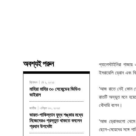
অবশ্যই পরুন
প্যালেস্টাইনিরা গাজা
ইসরায়েলি ড্রোন এবং ব
বিনোদন
মে ২, ২০২৫
‘আজ রাতে নেই কোন ড্র
মাহিয়া মাহির ৩০ সেকেন্ডের ভিডিও
ভাইরাল
রাতটি অদ্ভুত মনে হয়েছে
খৌদারি বলেন।
জাতীয়
এপ্রিল ৩০, ২০২৫
ভারত-পাকিস্তান যুদ্ধ শঙ্কার মধ্যে
নিজেদেরও প্রস্তুত থাকতে বললেন
‘আজ ড্রোনগুলো থেমে
প্রধান উপদেষ্টা
ছেলে-মেয়েদের সঙ্গে শ