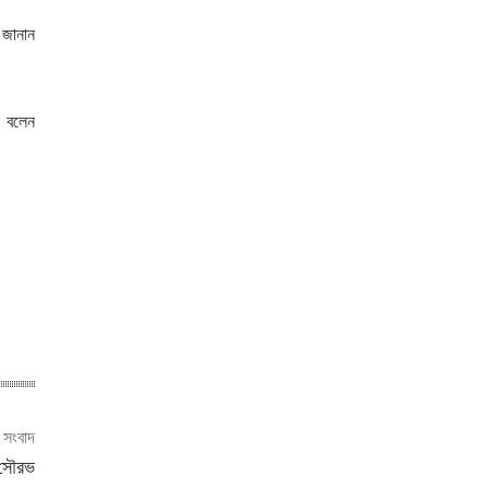
 জানান
ে বলেন
ী সংবাদ
 সৌরভ