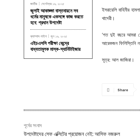
জাতীয়
সেপ্টেম্বর ১৬, ২০২৫
ইসরায়েলি বাহিনীর হামলা
জুলাই আকাঙ্ক্ষা বাস্তবায়নে সব
ধর্মের মানুষকে একসঙ্গে কাজ করতে
খাদেরী।
হবে: প্রধান উপদেষ্টা
‘গত দুই বছরে আমরা যেস
ক্যাম্পাস লাইপ
জুন ১৬, ২০২৫
আরেকজন ফিলিস্তিনি ন
এইচএসসি পরীক্ষা কেন্দ্রে
বাধ্যতামূলক মাস্ক-স্যানিটাইজার
সূত্র: আল জাজিরা।
Share
পূর্বের সংবাদ
উপদেষ্টাদের সেফ এক্সিটের প্রয়োজন নেই: আসিফ নজরুল