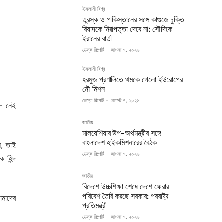
ইসলামী বিশ্ব
তুরস্ক ও পাকিস্তানের সঙ্গে কাগুজে চুক্তি
রিয়াদকে নিরাপত্তা দেবে না: সৌদিকে
ইরানের বার্তা
ডেস্ক রিপোর্ট
-
আগস্ট ৭, ২০২৬
ইসলামী বিশ্ব
হরমুজ প্রণালিতে থমকে গেলো ইউরোপের
নৌ মিশন
ডেস্ক রিপোর্ট
-
আগস্ট ৭, ২০২৬
 – নেই
জাতীয়
মালয়েশিয়ার উপ-অর্থমন্ত্রীর সঙ্গে
বাংলাদেশ হাইকমিশনারের বৈঠক
ল, তাই
ডেস্ক রিপোর্ট
-
আগস্ট ৭, ২০২৬
 হিন্দ
জাতীয়
বিদেশে উচ্চশিক্ষা শেষে দেশে ফেরার
পরিবেশ তৈরি করছে সরকার: পররাষ্ট্র
মাদের
প্রতিমন্ত্রী
ডেস্ক রিপোর্ট
-
আগস্ট ৭, ২০২৬