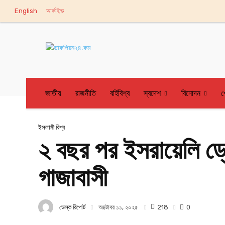
English
আর্কাইভ
জাতীয়
রাজনীতি
বর্হিবিশ্ব
স্বদেশ
বিনোদন
খ
ইসলামী বিশ্ব
২ বছর পর ইসরায়েলি ড্
গাজাবাসী
ডেস্ক রিপোর্ট
218
অক্টোবর ১১, ২০২৫
0