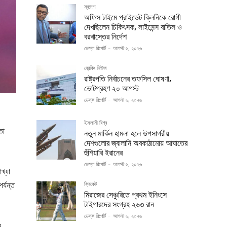
স্বদেশ
অফিস টাইমে প্রাইভেট ক্লিনিকে রোগী
দেখছিলেন চিকিৎসক, লাইসেন্স বাতিল ও
বরখাস্তের নির্দেশ
ডেস্ক রিপোর্ট
-
আগস্ট ৬, ২০২৬
ব্রেকিং নিউজ
রাষ্ট্রপতি নির্বাচনের তফসিল ঘোষণা,
ভোটগ্রহণ ২০ আগস্ট
ডেস্ক রিপোর্ট
-
আগস্ট ৬, ২০২৬
ইসলামী বিশ্ব
তা
নতুন মার্কিন হামলা হলে উপসাগরীয়
দেশগুলোর জ্বালানি অবকাঠামোয় আঘাতের
হুঁশিয়ারি ইরানের
ডেস্ক রিপোর্ট
-
আগস্ট ৬, ২০২৬
খ্যা
র্যন্ত
ক্রিকেট
মিরাজের সেঞ্চুরিতে প্রথম ইনিংসে
টাইগারদের সংগ্রহ ২৬৩ রান
ডেস্ক রিপোর্ট
-
আগস্ট ৬, ২০২৬
,