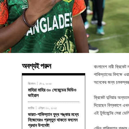
অবশ্যই পরুন
বাংলাদেশ নারী ক্রিকেট
পাকিস্তানের বিপক্ষে ও
অনেকের জন্য চমকস্বরূ
বিনোদন
মে ২, ২০২৫
মাহিয়া মাহির ৩০ সেকেন্ডের ভিডিও
ভাইরাল
ক্রিকেট দুনিয়ার অন্যত
দিয়েছেন বিশ্বকাপে এখন 
জাতীয়
এপ্রিল ৩০, ২০২৫
এই টুর্নামেন্টের সেরা ডে
ভারত-পাকিস্তান যুদ্ধ শঙ্কার মধ্যে
নিজেদেরও প্রস্তুত থাকতে বললেন
প্রধান উপদেষ্টা
এদিন পাকিস্তান প্রথম