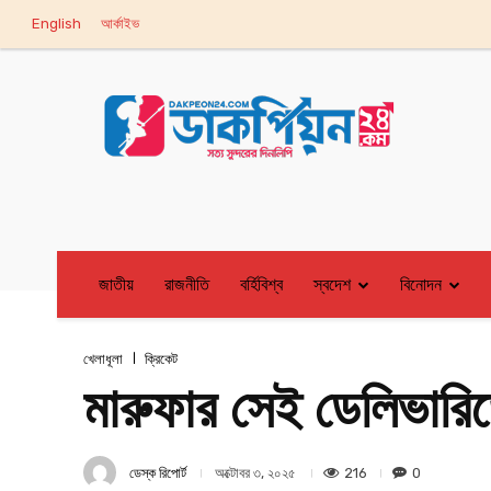
English
আর্কাইভ
জাতীয়
রাজনীতি
বর্হিবিশ্ব
স্বদেশ
বিনোদন
খেলাধূলা
ক্রিকেট
মারুফার সেই ডেলিভারিতে
ডেস্ক রিপোর্ট
216
0
অক্টোবর ৩, ২০২৫