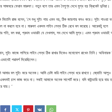
িয়ে সাজঘরে ফেরান মারুফা। নতুন বলে তার এমন নৈপুণ্য দেখে মুগ্ধ হয় ক্রিকেট দুনিয়া।
 মিতালি রাজ বলেন, ‘সে শুধু সুইং পায় এমন নয়, ঠিক জায়গায় বলও করে। সুইং পাওয়া 
বল না করলে হবে না। মারুফা একদম লাইন লেন্থ ঠিক রেখে বল করেছে। আরেকটু হলে
তার গতি, বল করা, প্রথম ওভারটা যে দেখলাম, সব দেখে আমি মুগ্ধ। এমন প্রথম ওভারই
ানান, সুইং কাজে লাগিয়ে লাইন লেন্থ ঠিক রাখার দিকেও মনোযোগ রাখেন তিনি। অধিনায়ক 
 এভাবেই পরামর্শ দিয়েছিলেন।
নি আমার বল সুইং করে অনেক। আমি চেষ্টা করি লাইন লেন্থ ধরে রাখতে। জ্যোতি আপুও
কদমই চাপ কাজ করে না। সবাই আমাকে অনেক সাপোর্ট করে। যদি বাউন্ডারি হয়ে যায় 
রে যায়। ‘