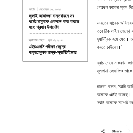
গোল্ডেন ডাকের স্বাদ দ
জাতীয়
সেপ্টেম্বর ১৬, ২০২৫
জুলাই আকাঙ্ক্ষা বাস্তবায়নে সব
ধর্মের মানুষকে একসঙ্গে কাজ করতে
ভারতের সাবেক অধিনায়ক
হবে: প্রধান উপদেষ্টা
তবে ঠিক লাইন লেন্থে 
হ্যাটট্রিক হয়ে যেত। 
ক্যাম্পাস লাইপ
জুন ১৬, ২০২৫
এইচএসসি পরীক্ষা কেন্দ্রে
করতে চাইবেন।’
বাধ্যতামূলক মাস্ক-স্যানিটাইজার
ম্যাচ শেষে মারুফাও জ
সুলতানা জ্যোতিও তাকে
মারুফা বলেন, ‘আমি জা
আমাকে এটাই বলেছে। এ
সবাই আমাকে সাপোর্ট ক
Share