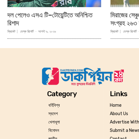
দল পেলেও এসএ টি–টোয়েন্টিতে অনিশ্চিত
মিরাজের সেঞ্
রিশাদ
সংগ্রহ ২৬৩ 
ক্রিকেট
ডেস্ক রিপোর্ট
-
আগস্ট ৬, ২০২৬
ক্রিকেট
ডেস্ক রিপোর্ট
Category
Links
বর্হিবিশ্ব
Home
স্বদেশ
About Us
খেলাধূলা
Advertise Wit
বিনোদন
Submit a News
জাতীয়
Contact