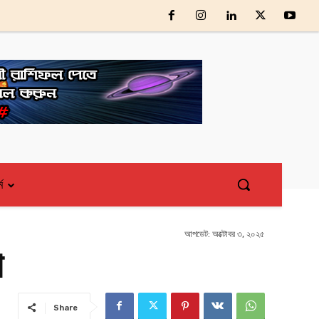
্ম
আপডেট:
অক্টোবর ৩, ২০২৫
া
Share