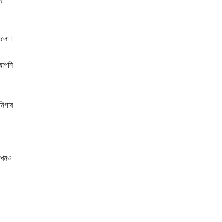
ভালো।
 আপনি
নিগার
তখনও