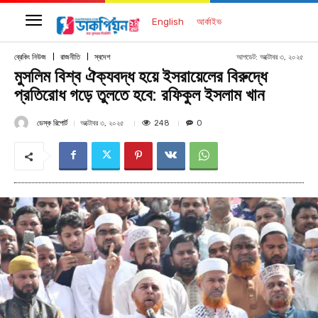
English
আর্কাইভ
আপডেট:
অক্টোবর ৩, ২০২৫
ব্রেকিং নিউজ
রাজনীতি
স্বদেশ
মুসলিম বিশ্ব ঐক্যবদ্ধ হয়ে ইসরায়েলের বিরুদ্ধে
প্রতিরোধ গড়ে তুলতে হবে: রফিকুল ইসলাম খান
ডেস্ক রিপোর্ট
248
অক্টোবর ৩, ২০২৫
0