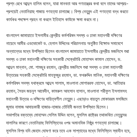
প্রশ্ন রেখে আব্দুল হালিম বলেন, যারা মানবতা আর গণতন্ত্রের কথা বলে তাদের আশ্রয়-
প্রশয়েই নেতানিয়াহু গাজায় গণহত্যা চালাচ্ছে। বিশ্ব নেতৃবৃন্দ এই গণহত্যা বন্ধ করতে
কার্যকর পদক্ষেপ গ্রহন না করলে ইতিহাস কাউকে ক্ষমা করবে না।
বাংলাদেশ জামায়াতে ইসলামীর কেন্দ্রীয় কর্মপরিষদ সদস্য ও ঢাকা মহানগরী দক্ষিণের
নায়েবে আমীর এডভোকেট ড. হেলাল উদ্দিনের পরিচালনায় অনুষ্ঠিত বিক্ষোভ সমাবেশে
অন্যান্যের মধ্যে উপস্থিত ছিলেন বাংলাদেশ জামায়াতে ইসলামীর কেন্দ্রীয় মজলিসে শুরা
সদস্য ও ঢাকা মহানগরী দক্ষিণের সহকারী সেক্রেটারি মোহাম্মদ কামাল হোসেন, ড.
আব্দুল মান্নান, মো. শামছুর রহমান, কেন্দ্রীয় মজলিসে শুরা সদস্য ও ঢাকা মহানগরী
উত্তরের সহকারী সেক্রেটারি মাহফুজুর রহমান, ডা. ফখরুদ্দিন মানিক, মহানগরী দক্ষিণের
কর্মপরিষদ সদস্য যথাক্রমে আব্দুস সালাম, মাওলানা মোশাররফ হোসেন, ডা. আতিয়ার
রহমান, সৈয়দ জয়নুল আবেদীন, কামরুল আহসান হাসান, মাওলানা শরীফুল ইসলামসহ
মহানগরী উত্তর ও দক্ষিণের দায়িত্বশীল নেতৃবৃন্দ। এছাড়াও বায়তুল মোকাররম মসজিদে
জুমার নামাজ আদায়কারী হাজার-হাজার তৌহিদী জনতা উপস্থিত ছিলেন।
সভাপতির বক্তব্যে মোহাম্মদ সেলিম উদ্দিন বলেন, মুসলিম রাষ্ট্রের তথাকথিত নেতৃবৃন্দের
দালালির কারণে নেতানিয়াহু ফিলিস্তিনের ওপর অমানবিক নিষ্ঠুর গণহত্যা চালাচ্ছে।
মুসলিম বিশ্ব যদি জেহাদ ঘোষণা করে তবে এক সাপ্তাহের মধ্যে ফিলিস্তিন স্বাধীন হবে,