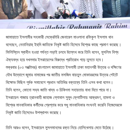
জামায়াতে ইসলামীর সহকারী সেক্রেটারি জেনারেল মাওলানা রফিকুল ইসলাম খান
বলেছেন, নেতানিয়াহু ইহুদি জাতিকে নিকৃষ্ট জাতি হিসেবে বিশ্বের কাছে প্রমাণ করেছে।
ফিলিস্তিন স্বাধীন হওয়া পর্যন্ত লড়াই চলবে উল্লেখ করে তিনি বলেন, মুসলিম বিশ্ব
ঐক্যবদ্ধ হয়ে দখলদার ইসরায়েলের বিরুদ্ধে প্রতিরোধ গড়ে তুলতে হবে।
শুক্রবার (০৩ অক্টোবর) বাংলাদেশ জামায়াতে ইসলামী ঢাকা মহানগরী উত্তর ও দক্ষিণের
যৌথ উদ্যোগে জুমার নামাজের পর জাতীয় মসজিদ বায়তুল মোকাররমের উত্তর গেইটে
বিক্ষোভ মিছিল পূর্বক সমাবেশে প্রধান অতিথির বক্তব্যে তিনি এসব কথা বলেন।
তিনি বলেন, কোনো সভ্য জাতি খাদ্য ও চিকিৎসা সহায়তায় বাধা দিতে পারে না।
ইসরায়েল গাজায় ত্রানবাহী জাহাজ গ্লোবাল সুমুদ ফ্লোটিলায় আক্রমণ, হামলা ও
বিশ্বের মানবাধিকার কর্মীদের গ্রেপ্তার করে শুধু মানবাধিকার লংঘনই করেনি নিজেদেরকে
নিকৃষ্ট জাতি হিসেবেও উপস্থাপন করেছে।
তিনি আরও বলেন, ইসরায়েল মুসলমানদের রক্ত নিয়ে হোলিখেলায় মেতে উঠেছে।