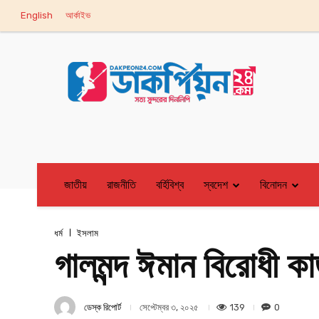
English
আর্কাইভ
জাতীয়
রাজনীতি
বর্হিবিশ্ব
স্বদেশ
বিনোদন
ধর্ম
ইসলাম
গালমন্দ ঈমান বিরোধী ক
ডেস্ক রিপোর্ট
139
0
সেপ্টেম্বর ৩, ২০২৫