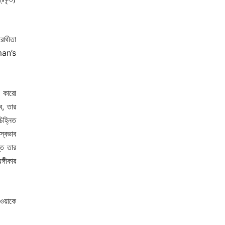
রোধীতা
man’s
ি কারো
ে, তার
িহ্নিত
স্বভাব
্ত তার
্গীকার
েওয়াকে