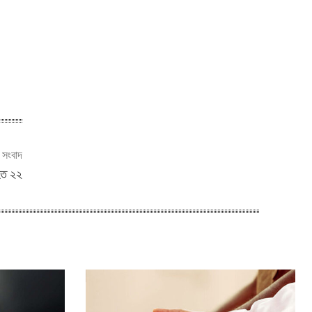
ী সংবাদ
িহত ২২