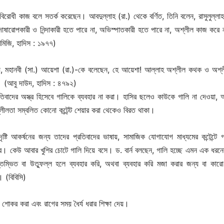
োধী কাজ বলে সতর্ক করেছেন। আবদুল্লাহ (রা.) থেকে বর্ণিত, তিনি বলেন, রাসুলুল্লাহ
ষারোপকারী ও নিন্দাকারী হতে পারে না, অভিস্পাতকারী হতে পারে না, অশ্লীল কাজ করে 
রমিজি, হাদিস : ১৯৭৭)
ায়, মহানবী (সা.) আয়েশা (রা.)-কে বলেছেন, হে আয়েশা! আল্লাহ অশ্লীল কথক ও অশ্
। (আবু দাউদ, হাদিস : ৪৭৯২)
তিবাদের অস্ত্র হিসেবে গালিকে ব্যবহার না করা। হাসির ছলেও কাউকে গালি না দেওয়া, 
লীলতা সম্বলিত কোনো কন্টেন্ট শেয়ার করা থেকেও বিরত থাকা।
ষ্টি আকর্ষনের জন্য তাদের প্রতিবাদের ভাষায়, সামাজিক যোগাযোগ মাধ্যমের কন্টেন্টে 
রে। কেউ আবার খুশির চোটে গালি দিয়ে বসে। ড. বার্ন বলছেন, গালি হচ্ছে এমন এক ধরনে
ম্ভিত বা উত্ফুল্ল হলে ব্যবহার করি, অথবা ব্যবহার করি মজা করার জন্য বা কারো
। (বিবিসি)
শোকর করা এবং রাগের সময় ধৈর্য ধরার শিক্ষা দেয়।