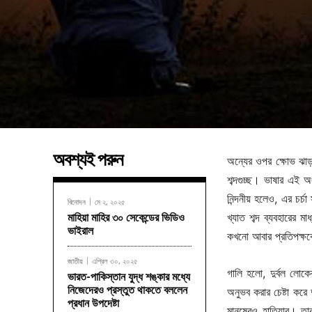
অবশ্যই পরুন
অন্যের ওপর ক্ষোভ ঝাড়া
শব্দগুচ্ছ। ভাষার এই 
নিন্দনীয় হলেও, এর চর্
বিনোদন
মে ২, ২০২৫
খ্যাত শব্দ ব্যবহারের 
মাহিয়া মাহির ৩০ সেকেন্ডের ভিডিও
ভাইরাল
কখনো আবার প্রতিপক্ষক
জাতীয়
এপ্রিল ৩০, ২০২৫
গালি হলো, দুর্বল লোকে
ভারত-পাকিস্তান যুদ্ধ শঙ্কার মধ্যে
নিজেদেরও প্রস্তুত থাকতে বললেন
অনুভব করার চেষ্টা করে দ
প্রধান উপদেষ্টা
মানুষেরও হাতিয়ার। ত