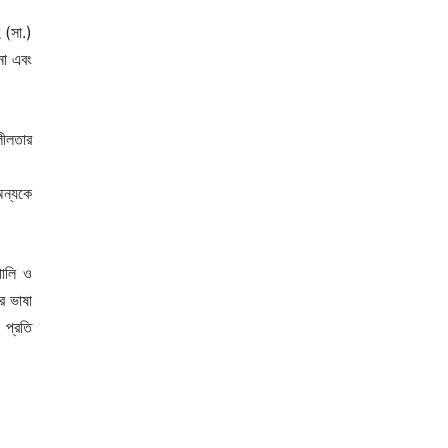
 (সা.)
না এবং
লীলতার
অন্যকে
গালি ও
র ভাষা
 প্রতি