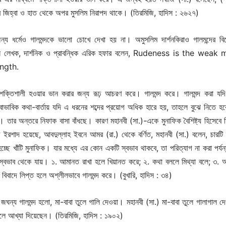
ার জিহ্বা ও হাত থেকে অপর মুসলিম নিরাপদ থাকে। (তিরমিজি, হাদিস : ২৬২৭)
অন্য ধর্মেও গালমন্দকে ভালো চোখে দেখা হয় না। অমুসলিম দার্শনকিরাও গালমন্দের বি
কিন লেখক, দার্শনিক ও প্রাবন্ধিক এরিক হফার বলেন, Rudeness is the weak 
ength.
েরা শক্তিশালী হওয়ার ভান করার জন্য রূঢ় আচরণ করে। গালমন্দ করে। গালমন্দ করা যদ
াভাবিক কথা-বার্তায় যদি এ ধরনের শব্দের প্রয়োগ অধিক হারে হয়, তাহলে বুঝে নিতে হব
 তার অন্তরে নিফাক বাসা বাঁধছে। কারণ মহানবী (সা.)-একে মুনাফিক বৈশিষ্ট্য হিসেবে চ
ইরশাদ হয়েছে, আবদুল্লাহ ইবনে আমর (রা.) থেকে বর্ণিত, মহানবী (সা.) বলেন, চারটি 
হচ্ছে খাঁটি মুনাফিক। যার মধ্যে এর কোন একটি স্বভাব থাকবে, তা পরিত্যাগ না করা পর্যন
 স্বভাব থেকে যায়। ১. আমানত রাখা হলে খিয়ানত করে; ২. কথা বললে মিথ্যা বলে; ৩. অঙ
 বিবাদে লিপ্ত হলে অশ্লীলভাবে গালমন্দ করে। (বুখারি, হাদিস : ৩৪)
ে জঘন্য গালমন্দ হলো, মা-বাবা তুলে গালি দেওয়া। মহানবী (সা.) মা-বাবা তুলে গালাগাল দ
বলে আখ্যা দিয়েছেন। (তিরমিজি, হাদিস : ১৯০২)