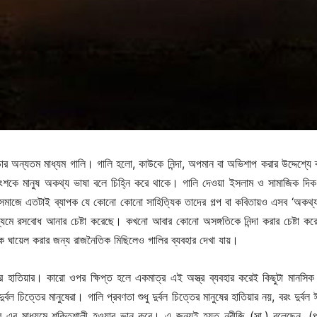
র অন্যতম মাধ্যম গালি। গালি হলো, কাউকে নিন্দা, অপমান বা অভিশাপ করার উদ্দেশ্যে ব
অংশকে মানুষ অকথ্য ভাষা বলে চিহ্নি করে থাকে। গালি দেওয়া ইসলাম ও সামাজিক দি
চা সমাজে এতটাই ব্যাপক যে কোনো কোনো সাহিত্যিক তাদের গল্প বা কবিতায়ও এসব ‘অকথ্য
মাধ্যমে রসবোধ আনার চেষ্টা করেছে। কখনো আবার কোনো অসঙ্গতিকে নিন্দা করার চেষ্টা ক
ে ঘায়েল করার জন্য রাজনৈতিক মিছিলেও গালির ব্যবহার দেখা যায়।
র হাতিয়ার। কারো ওপর ক্ষিপ্ত হলে একমাত্র এই অস্ত্র ব্যবহার করেই কিছুটা মানসিক 
ুর্বল চিত্তের মানুষেরা। গালি প্রবণতা শুধু দুর্বল চিত্তের মানুষের হাতিয়ার নয়, বরং দুর্বল
ার এর মাধ্যমে শক্তিশালী হওয়ার ভান করে। এ জন্যই হয়ত নবীজি (সা.) বলেছেন, (প