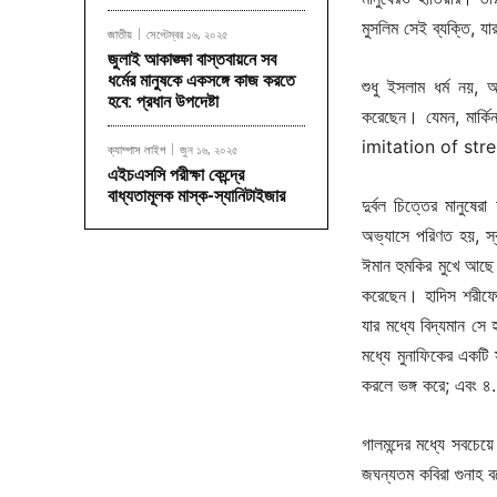
মুসলিম সেই ব্যক্তি, য
জাতীয়
সেপ্টেম্বর ১৬, ২০২৫
জুলাই আকাঙ্ক্ষা বাস্তবায়নে সব
ধর্মের মানুষকে একসঙ্গে কাজ করতে
শুধু ইসলাম ধর্ম নয়, 
হবে: প্রধান উপদেষ্টা
করেছেন। যেমন, মার্
imitation of str
ক্যাম্পাস লাইপ
জুন ১৬, ২০২৫
এইচএসসি পরীক্ষা কেন্দ্রে
বাধ্যতামূলক মাস্ক-স্যানিটাইজার
দুর্বল চিত্তের মানুষ
অভ্যাসে পরিণত হয়, স্ব
ঈমান হুমকির মুখে আছে।
করেছেন। হাদিস শরীফে 
যার মধ্যে বিদ্যমান সে 
মধ্যে মুনাফিকের একটি
করলে ভঙ্গ করে; এবং ৪.
গালমন্দের মধ্যে সবচেয়
জঘন্যতম কবিরা গুনাহ 