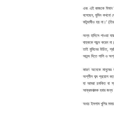
এবং এই কাজকে ঈমান বির
বলেছেন, মুমিন কখনো দো
কটুভাষীও হয় না।’ (তি
অন্য হাদিসে পাওয়া য
বাহককে পছন্দ করেন না
তাই মুমিনের উচিত, প্র
আনন্দ দিতে গালি ও অশ্
কারণ অনেকে মানুষের দৃ
অশ্লীল শব্দ প্রয়োগ ক
যা আমরা চমকিত বা স্ত
আক্রমণাত্মক হবার জন্য
অথচ ইসলাম খুশির সময় 