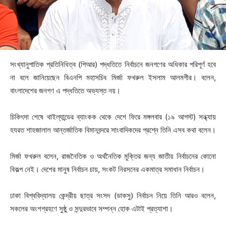
সংখ্যানুপাতিক প্রতিনিধিত্ব (পিআর) পদ্ধতিতে নির্বাচনে জনগণের অধিকার পরিপূর্ণ হবে
না বলে জানিয়েছেন বিএনপি মহাসচিব মির্জা ফখরুল ইসলাম আলমগীর। বলেন,
বাংলাদেশের জনগণ এ পদ্ধতিতে অভ্যস্ত নয়।
চিকিৎসা শেষে থাইল্যান্ডের ব্যাংকক থেকে দেশে ফিরে মঙ্গলবার (১৯ আগস্ট) সন্ধ্যায়
হযরত শাহজালাল আন্তর্জাতিক বিমানবন্দরে সাংবাদিকদের প্রশ্নে তিনি এসব কথা বলেন।
মির্জা ফখরুল বলেন, রাজনৈতিক ও অর্থনৈতিক মুক্তির জন্য জাতীয় নির্বাচনের কোনো
বিকল্প নেই। দেশের মানুষ নির্বাচন চায়, সংকট নিরসনের একমাত্র সমাধান নির্বাচন।
ঢাকা বিশ্ববিদ্যালয় কেন্দ্রীয় ছাত্র সংসদ (ডাকসু) নির্বাচন নিয়ে তিনি আরও বলেন,
সকলের অংশগ্রহণে সুষ্ঠু ও সন্দুরভাবে সম্পন্ন হোক এটাই প্রত্যাশা।