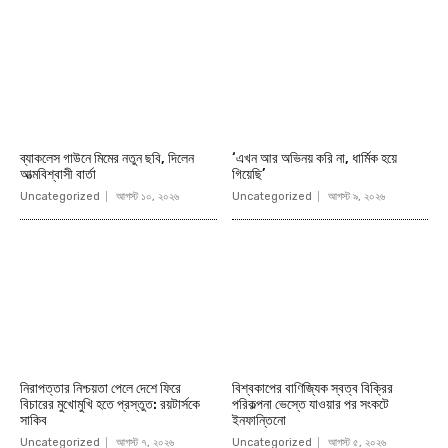
ব্যাকলেস গাউনে মিমের নতুন ছবি, দিলেন
‘এখন আর অভিনয় করি না, ধার্মিক হয়ে
আত্মবিশ্বাসী বার্তা
গিয়েছি’
Uncategorized
আগস্ট ১০, ২০২৬
Uncategorized
আগস্ট ৯, ২০২৬
নিরাপত্তার নিশ্চয়তা পেলে দেশে ফিরে
বিশ্বকাপের বাণিজ্যিক স্বত্ব বিক্রির
বিচারের মুখোমুখি হতে প্রস্তুত: রয়টার্সকে
পরিকল্পনা ভেস্তে যাওয়ার পর সংকটে
সাকিব
ইনফান্তিনো
Uncategorized
আগস্ট ৭, ২০২৬
Uncategorized
আগস্ট ৫, ২০২৬