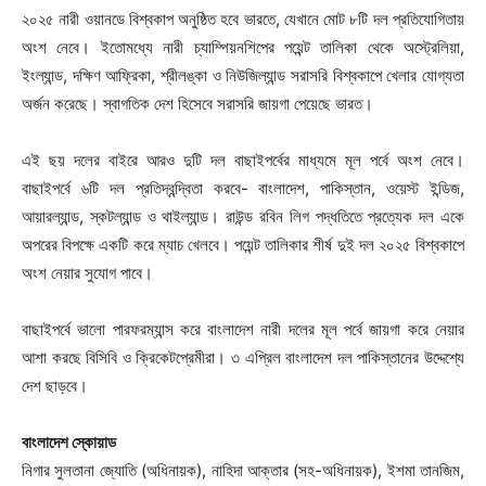
২০২৫ নারী ওয়ানডে বিশ্বকাপ অনুষ্ঠিত হবে ভারতে, যেখানে মোট ৮টি দল প্রতিযোগিতায়
অংশ নেবে। ইতোমধ্যে নারী চ্যাম্পিয়নশিপের পয়েন্ট তালিকা থেকে অস্ট্রেলিয়া,
ইংল্যান্ড, দক্ষিণ আফ্রিকা, শ্রীলঙ্কা ও নিউজিল্যান্ড সরাসরি বিশ্বকাপে খেলার যোগ্যতা
অর্জন করেছে। স্বাগতিক দেশ হিসেবে সরাসরি জায়গা পেয়েছে ভারত।
এই ছয় দলের বাইরে আরও দুটি দল বাছাইপর্বের মাধ্যমে মূল পর্বে অংশ নেবে।
বাছাইপর্বে ৬টি দল প্রতিদ্বন্দ্বিতা করবে- বাংলাদেশ, পাকিস্তান, ওয়েস্ট ইন্ডিজ,
আয়ারল্যান্ড, স্কটল্যান্ড ও থাইল্যান্ড। রাউন্ড রবিন লিগ পদ্ধতিতে প্রত্যেক দল একে
অপরের বিপক্ষে একটি করে ম্যাচ খেলবে। পয়েন্ট তালিকার শীর্ষ দুই দল ২০২৫ বিশ্বকাপে
অংশ নেয়ার সুযোগ পাবে।
বাছাইপর্বে ভালো পারফরম্যান্স করে বাংলাদেশ নারী দলের মূল পর্বে জায়গা করে নেয়ার
আশা করছে বিসিবি ও ক্রিকেটপ্রেমীরা। ৩ এপ্রিল বাংলাদেশ দল পাকিস্তানের উদ্দেশ্যে
দেশ ছাড়বে।
বাংলাদেশ স্কোয়াড
নিগার সুলতানা জ্যোতি (অধিনায়ক), নাহিদা আক্তার (সহ-অধিনায়ক), ইশমা তানজিম,