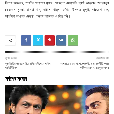
দিলারা আক্তার, শারমিন আক্তার সুপ্তা, সোবহানা মোস্তারি, স্বর্ণা আক্তার, জান্নাতুল
ফেরদোস সুমনা, রাবেয়া খান, ফাহিমা খাতুন, ফারিহা ইসলাম তৃষ্ণা, ফারজানা হক,
সানজিদা আখতার মেঘলা, মারুফা আক্তার ও রিতু মনি।
পূর্বের সংবাদ
পরবর্তী সংবাদ
যুদ্ধবিরতির প্রস্তাব নিয়ে রাশিয়ার উদ্দেশে মার্কিন
জামায়াতের যারা বাংলাদেশপন্থী, তারা রাজনীতি করার
প্রতিনিধি দল
অধিকার রাখেন: মাহফুজ আলম
সর্বশেষ সংবাদ