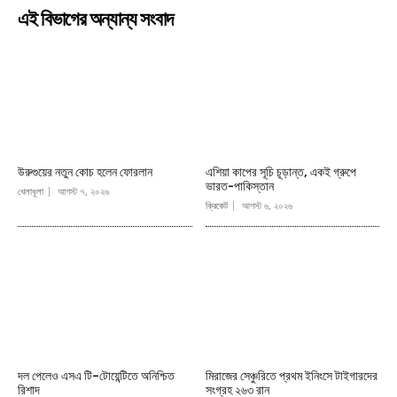
এই বিভাগের অন্যান্য সংবাদ
উরুগুয়ের নতুন কোচ হলেন ফোরলান
এশিয়া কাপের সূচি চূড়ান্ত, একই গ্রুপে
ভারত-পাকিস্তান
খেলাধূলা
আগস্ট ৭, ২০২৬
ক্রিকেট
আগস্ট ৬, ২০২৬
দল পেলেও এসএ টি–টোয়েন্টিতে অনিশ্চিত
মিরাজের সেঞ্চুরিতে প্রথম ইনিংসে টাইগারদের
রিশাদ
সংগ্রহ ২৬৩ রান