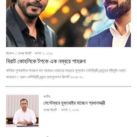
বিনোদন
ডেস্ক রিপোর্ট
-
আগস্ট ৭, ২০২৬
বিরাট কোহলিকে টপকে এক নম্বরে শাহরুখ
বলিউড সুপারস্টার শাহরুখ খান আবারও ভারতের সবচেয়ে মূল্যবান সেলিব্রিটি ব্র্যান্ডের স্বীকৃতি অর্জন
করেছেন। ক্রল সেলিব্রিটি ব্র্যান্ড ভ্যালুয়েশন রিপোর্ট ২০২৫-এ...
জাতীয়
সেপ্টেম্বরে যুক্তরাষ্ট্র যাচ্ছেন প্রধানমন্ত্রী
ডেস্ক রিপোর্ট
-
আগস্ট ৭, ২০২৬