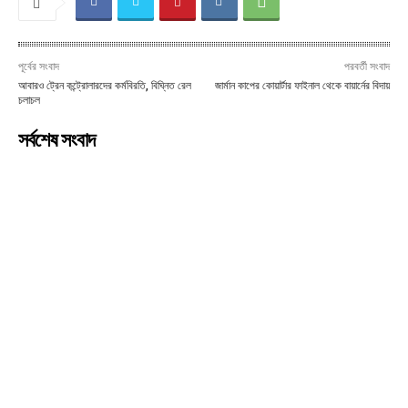
পূর্বের সংবাদ
পরবর্তী সংবাদ
আবারও ট্রেন কন্ট্রোলারদের কর্মবিরতি, বিঘ্নিত রেল
জার্মান কাপের কোয়ার্টার ফাইনাল থেকে বায়ার্নের বিদায়
চলাচল
সর্বশেষ সংবাদ