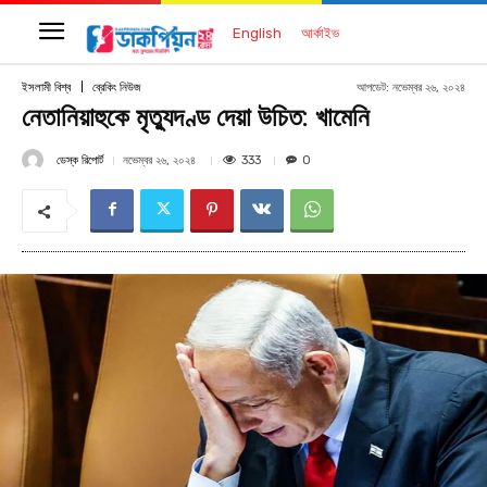
English
আর্কাইভ
আপডেট:
নভেম্বর ২৬, ২০২৪
ইসলামী বিশ্ব
ব্রেকিং নিউজ
নেতানিয়াহুকে মৃত্যুদণ্ড দেয়া উচিত: খামেনি
ডেস্ক রিপোর্ট
333
নভেম্বর ২৬, ২০২৪
0