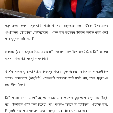
হত্যাযজ্ঞের জন্য গ্রেফতারি পরোয়ানা নয়, মৃত্যুদণ্ড দেয়া উচিত ইসরায়েলের
প্রধানমন্ত্রী বেনিয়ামিন নেতানিয়াহুকে। এমন দাবি করেছেন ইরানের সর্বোচ্চ ধর্মীয় নেতা
আয়াতুল্লাহ আলী খামেনি।
সোমবার (২৫ নভেম্বর) ইরানের রাজধানী তেহরানে আয়োজিত এক বৈঠকে তিনি এ কথা
বলেন। খবর বার্তা সংস্থা এএফপির।
খামেনি বলেছেন, নেতানিয়াহুর বিরুদ্ধে গাজায় যুদ্ধাপরাধের অভিযোগে আন্তর্জাতিক
অপরাধ আদালতের (আইসিসি) গ্রেফতারি পরোয়ানা জারি যথেষ্ট নয়, তাকে মৃত্যুদণ্ড
দেয়া উচিত ছিল।
তিনি আরও বলেন, নেতানিয়াহু প্রশাসনের নেয়া পদক্ষেপ যুদ্ধাপরাধ ছাড়া আর কিছুই
নয়। ইসরায়েল সেটি বিজয় হিসেবে গ্রহণ করলেও আদতে তা হত্যাযজ্ঞ। খামেনির দাবি,
বিশ্ববাসী গাজা আর লেবাননে চলমান আগ্রাসনকে বিজয় বলে মনে করে না।