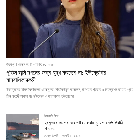
বর্হিবিশ্ব
ডেস্ক রিপোর্ট
-
আগস্ট ৮, ২০২৬
পুতিন ভূমি দখলের জন্য যুদ্ধ করছেন না: ইউক্রেনিয়
মানবাধিকারকর্মী
ইউক্রেনের মানবাধিকারকর্মী ওলেক্সান্দ্রা মাতভিইচুক বলেছেন, রাশিয়ার প্রভাব ও নিয়ন্ত্রণের ছায়ায় প্রায়
তিন শতাব্দী থাকার পর ইউক্রেন এখন আবার ইউরোপের...
ইসলামী বিশ্ব
হরমুজের আগের অবস্থায় ফেরার সুযোগ নেই: ইরানি
গবেষক
ডেস্ক রিপোর্ট
-
আগস্ট ৮, ২০২৬