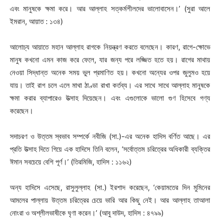
এবং মানুষকে ক্ষমা করে। আর আল্লাহ সত্কর্মশীলদের ভালোবাসেন।’ (সুরা আলে
ইমরান, আয়াত : ১৩৪)
আলোচ্য আয়াতে মহান আল্লাহ রাগকে নিয়ন্ত্রণ করতে বলেছেন। কারণ, রাগে-ক্ষোভে
মানুষ কখনো এমন কাজ করে ফেলে, যার জন্য পরে লজ্জিত হতে হয়। রাগের মাথায়
নেওয়া সিদ্ধান্ত অনেক সময় ভুল প্রমাণিত হয়। কখনো অন্যের ওপর জুলুমও হয়ে
যায়। তাই রাগ চলে এলে মাথা ঠাণ্ডা রাখা কর্তব্য। এর সাথে সাথে আল্লাহ মানুষকে
ক্ষমা করার ব্যাপারেও উত্সাহ দিয়েছেন। এবং এগুলোকে ভালো গুণ হিসেবে গণ্য
করেছেন।
সদাচরণ ও উত্তম স্বভাব সম্পর্কে নবীজি (সা.)-এর অনেক হাদিস বর্ণিত আছে। এর
প্রতি উত্সাহ দিতে গিয়ে এক হাদিসে তিনি বলেন, ‘সর্বোত্তম চরিত্রের অধিকারী ব্যক্তির
ঈমান সবচেয়ে বেশি পূর্ণ।’ (তিরমিজি, হাদিস : ১১৬২)
অন্য হাদিসে এসেছে, রাসুলুল্লাহ (সা.) ইরশাদ করেছেন, ‘কেয়ামতের দিন মুমিনের
আমলের পাল্লায় উত্তম চরিত্রের চেয়ে ভারি আর কিছু নেই। আর আল্লাহ তাআলা
নোংরা ও অশ্লীলভাষীকে ঘৃণা করেন।’ (আবু দাউদ, হাদিস : ৪৭৯৯)