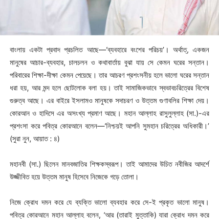
বাংলায় একটা প্রবাদ প্রচলিত আছে—‘ব্যবহারে বংশের পরিচয়’। অর্থাত্, একজন
মানুষের আচার-ব্যবহার, চালচলন ও কথাবার্তায় বুঝা যায় সে কেমন ঘরের সন্তান।
পরিবারের শিক্ষা-দীক্ষা কেমন পেয়েছে। তার আচরণ প্রশংসনীয় হলে ভালো ঘরের সন্তান
ধরা হয়, আর মন্দ হলে ছোটলোক বলা হয়। তাই সামাজিকভাবে স্বভাবচরিত্রের বিশেষ
গুরুত্ব আছে। এর বাইরে ইসলামও মানুষকে সদাচরণ ও উত্তম গুণাবলির শিক্ষা দেয়।
কোরআন ও হাদিসে এর অসংখ্য প্রমাণ আছে। মহান আল্লাহ রাসুলুল্লাহ (সা.)-এর
প্রশংসা করে পবিত্র কোরআনে বলেন—‘নিশ্চয়ই আপনি সুমহান চরিত্রের অধিকারী।’
(সুরা নুন, আয়াত : ৪)
মহানবী (সা.) ছিলেন মানবজাতির শিক্ষকস্বরূপ। তাই আমাদের উচিত নবীজির আদর্শে
উজ্জীবিত হয়ে উত্তম মানুষ হিসেবে নিজেকে গড়ে তোলা।
নিজে ক্রোধ দমন করে যে ব্যক্তি ভালো ব্যবহার করে সে-ই প্রকৃত ভালো মানুষ।
পবিত্র কোরআনে মহান আল্লাহ বলেন, ‘আর (তারাই মুত্তাকি) যারা ক্রোধ দমন করে