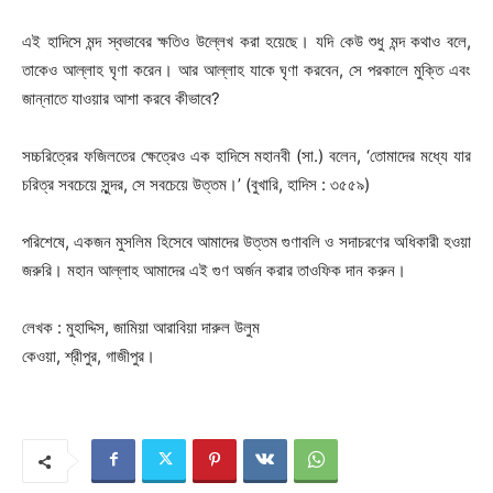
এই হাদিসে মন্দ স্বভাবের ক্ষতিও উল্লেখ করা হয়েছে। যদি কেউ শুধু মন্দ কথাও বলে,
তাকেও আল্লাহ ঘৃণা করেন। আর আল্লাহ যাকে ঘৃণা করবেন, সে পরকালে মুক্তি এবং
জান্নাতে যাওয়ার আশা করবে কীভাবে?
সচ্চরিত্রের ফজিলতের ক্ষেত্রেও এক হাদিসে মহানবী (সা.) বলেন, ‘তোমাদের মধ্যে যার
চরিত্র সবচেয়ে সুন্দর, সে সবচেয়ে উত্তম।’ (বুখারি, হাদিস : ৩৫৫৯)
পরিশেষে, একজন মুসলিম হিসেবে আমাদের উত্তম গুণাবলি ও সদাচরণের অধিকারী হওয়া
জরুরি। মহান আল্লাহ আমাদের এই গুণ অর্জন করার তাওফিক দান করুন।
লেখক : মুহাদ্দিস, জামিয়া আরাবিয়া দারুল উলুম
কেওয়া, শ্রীপুর, গাজীপুর।