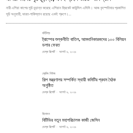
নারী এশিয়া কাপের সূচি চূড়ান্ত করেছে এশিয়ান ক্রিকেট কাউন্সিল এসিসি। আজ বৃহস্পতিবার প্রকাশিত
সূচি অনুযায়ী, ভারত-পাকিস্তান রয়েছে একই গ্রুপে।...
বর্হিবিশ্ব
ট্রাম্পের শুল্কনীতি বাতিল, আমদানিকারকদের ১০০ বিলিয়ন
ডলার ফেরত
ডেস্ক রিপোর্ট
-
আগস্ট ৬, ২০২৬
ব্রেকিং নিউজ
শিল্প মন্ত্রণালয় সম্পর্কিত স্থায়ী কমিটির প্রথম বৈঠক
অনুষ্ঠিত
ডেস্ক রিপোর্ট
-
আগস্ট ৬, ২০২৬
বিনোদন
বিটিভির নতুন মহাপরিচালক কাজী জেসিন
ডেস্ক রিপোর্ট
-
আগস্ট ৬, ২০২৬