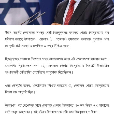
ইরান সমর্থিত লেবাননের সশস্ত্র গোষ্ঠী হিজবুল্লাহর ব্যবহৃত পেজার বিস্ফোরণের দায়
স্বীকার করেছে ইসরায়েল। রোববার (১০ নভেম্বর) ইসরায়েল সরকারের মুখপাত্র ওমর
দোস্তরি বার্তা সংস্থা এএফপিকে এ তথ্য নিশ্চিত করেন।
হিজবুল্লাহর সদস্যরা নিজেদের মধ্যে যোগাযোগের জন্য এই পেজারগুলো ব্যবহার করত।
এএফপির প্রতিবেদনে বলা হয়, লেবাননে পেজার বিস্ফোরণের বিষয়টি ইসরায়েলি
প্রধানমন্ত্রী বেনিয়ামিন নেতানিয়াহু অনুমোদন দিয়েছিলেন।
ওমর দোস্তরি বলেন, ‌‘নেতানিয়াহু নিশ্চিত করেছেন যে, লেবাননে পেজার বিস্ফোরণের
বিষয়ে তার অনুমতি ছিল।’
উল্লেখ্য, গত সেপ্টেম্বর মাসে লেবাননে পেজার বিস্ফোরণে ৪০ জন ‍নিহত ও ৩ হাজারের
বেশি মানুষ আহত হন। ওই ঘটনায় ইসরায়েলকে দায়ী করে হিজবুল্লাহ ও ইরান।