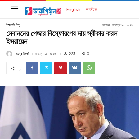
English
আর্কাইভ
আপডেট:
নভেম্বর ১১, ২০২৪
ইসলামী বিশ্ব
লেবাননের পেজার বিস্ফোরণের দায় স্বীকার করল
ইসরায়েল
ডেস্ক রিপোর্ট
223
নভেম্বর ১১, ২০২৪
0