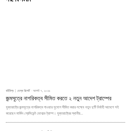
বর্হিবিশ্ব
ডেস্ক রিপোর্ট
-
আগস্ট ৭, ২০২৬
জন্মসূত্রে নাগরিকত্ব সীমিত করতে ২ নতুন আদেশ ট্রাম্পের
যুক্তরাষ্ট্রে জন্মসূত্রে নাগরিকত্ব পাওয়ার সুযোগ সীমিত করার লক্ষ্যে নতুন দু’টি নির্বাহী আদেশে সই
করেছেন মার্কিন প্রেসিডেন্ট ডোনাল্ড ট্রাম্প। যুক্তরাষ্ট্রের স্থানীয়...