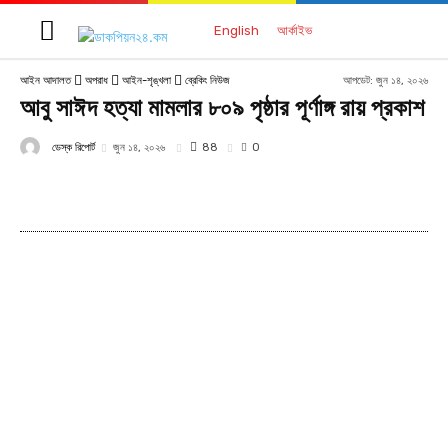
English
আর্কাইভ
আপডেট:
জুন ১৪, ২০২৬
আইন আদালত
অপরাধ
আইন-শৃঙ্খলা
ব্রেকিং নিউজ
আবু সাঈদ হত্যা মামলার ৮০৯ পৃষ্ঠার পূর্ণাঙ্গ রায় প্রকাশ
ডেস্ক রিপোর্ট
88
জুন ১৪, ২০২৬
0