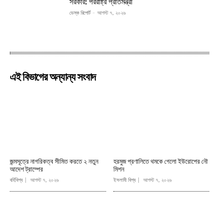
সরকার: পররাষ্ট্র প্রতিমন্ত্রী
ডেস্ক রিপোর্ট
-
আগস্ট ৭, ২০২৬
এই বিভাগের অন্যান্য সংবাদ
জন্মসূত্রে নাগরিকত্ব সীমিত করতে ২ নতুন
হরমুজ প্রণালিতে থমকে গেলো ইউরোপের নৌ
আদেশ ট্রাম্পের
মিশন
বর্হিবিশ্ব
আগস্ট ৭, ২০২৬
ইসলামী বিশ্ব
আগস্ট ৭, ২০২৬