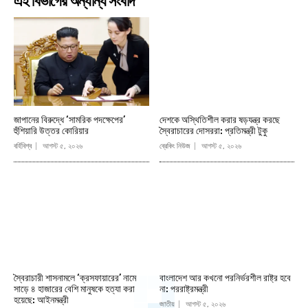
এই বিভাগের অন্যান্য সংবাদ
জাপানের বিরুদ্ধে ‘সামরিক পদক্ষেপের’
দেশকে অস্থিতিশীল করার ষড়যন্ত্র করছে
হুঁশিয়ারি উত্তর কোরিয়ার
স্বৈরাচারের দোসররা: প্রতিমন্ত্রী টুকু
বর্হিবিশ্ব
আগস্ট ৫, ২০২৬
ব্রেকিং নিউজ
আগস্ট ৫, ২০২৬
স্বৈরাচারী শাসনামলে ‘ক্রসফায়ারের’ নামে
বাংলাদেশ আর কখনো পরনির্ভরশীল রাষ্ট্র হবে
সাড়ে ৪ হাজারের বেশি মানুষকে হত্যা করা
না: পররাষ্ট্রমন্ত্রী
হয়েছে: আইনমন্ত্রী
জাতীয়
আগস্ট ৫, ২০২৬