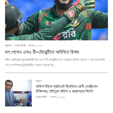
ক্রিকেট
ডেস্ক রিপোর্ট
-
আগস্ট ৬, ২০২৬
দল পেলেও এসএ টি–টোয়েন্টিতে অনিশ্চিত রিশাদ
দক্ষিণ আফ্রিকার ফ্র্যাঞ্চাইজি লিগ এসএ টি-টোয়েন্টিতে দল পেয়েছেন রিশাদ হোসেন। তবে বাংলাদেশি
এই লেগ স্পিনার টুর্নামেন্টটিতে খেলতে পারবেন কি...
স্বদেশ
অফিস টাইমে প্রাইভেট ক্লিনিকে রোগী দেখছিলেন
চিকিৎসক, লাইসেন্স বাতিল ও বরখাস্তের নির্দেশ
ডেস্ক রিপোর্ট
-
আগস্ট ৬, ২০২৬