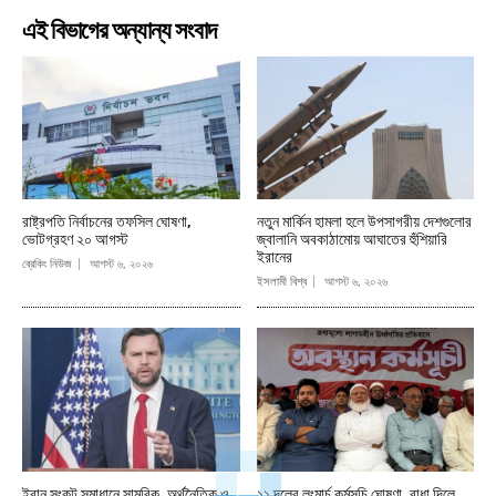
এই বিভাগের অন্যান্য সংবাদ
রাষ্ট্রপতি নির্বাচনের তফসিল ঘোষণা,
নতুন মার্কিন হামলা হলে উপসাগরীয় দেশগুলোর
ভোটগ্রহণ ২০ আগস্ট
জ্বালানি অবকাঠামোয় আঘাতের হুঁশিয়ারি
ইরানের
ব্রেকিং নিউজ
আগস্ট ৬, ২০২৬
ইসলামী বিশ্ব
আগস্ট ৬, ২০২৬
ইরান সংকট সমাধানে সামরিক, অর্থনৈতিক ও
১১ দলের লংমার্চ কর্মসূচি ঘোষণা, বাধা দিলে