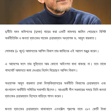
দুর্নীতি দমন কমিশনের (দুদক) দায়ের করা একটি মামলায় জামিন পেয়েছেন বিশিষ্ট
অর্থনীতিবিদ ও জনতা ব্যাংকের সাবেক চেয়ারম্যান অধ্যাপক ড. আবুল বারকাত।
সোমবার (৮ জুন) আদালতের আপিল বিভাগ তার জামিনের এই আদেশ মঞ্জুর করেন।
এ আদেশের ফলে তার মুক্তিতে আর কোনো আইনগত বাধা থাকছে না। তবে তাকে
পাসপোর্ট আদালতে জমা দেওয়ার নির্দেশ দিয়েছেন আপিল বিভাগ।
অধ্যাপক আবুল বারকাত ঢাকা বিশ্ববিদ্যালয়ের অর্থনীতি বিভাগের চেয়ারম্যান এবং
বাংলাদেশ অর্থনীতি সমিতির সভাপতি ছিলেন। আওয়ামী লীগ সরকারের সময়ে তিনি জনতা
ব্যাংকের চেয়ারম্যান হিসেবে দায়িত্ব পালন করেন।
জনতা ব্যাংকের চেয়ারম্যান থাকাকালে এননটেক্স গ্রুপের নামে ২৯৭ কোটি টাকা