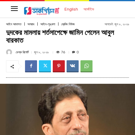
English
আর্কাইভ
আপডেট:
জুন ৮, ২০২৬
আইন আদালত
অপরাধ
আইন-শৃঙ্খলা
ব্রেকিং নিউজ
দুদকের মামলায় শর্তসাপেক্ষে জামিন পেলেন আবুল
বারকাত
ডেস্ক রিপোর্ট
76
জুন ৮, ২০২৬
0