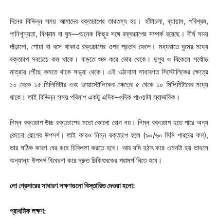
দিনের বিভিন্ন সময় আমাদের রক্তচাপের তারতম্য হয়। হাঁটাচলা, ব্যায়াম, পরিশ্রম,
পানিশূন্যতা, বিশ্রাম বা ঘুম—অনেক কিছুর সঙ্গে রক্তচাপের সম্পর্ক রয়েছে। দীর্ঘ সময়
দাঁড়ানো, শোয়া বা বসে থাকাও রক্তচাপের ওপর প্রভাব ফেলে। মধ্যরাতে ঘুমের মধ্যে
রক্তচাপ সবচেয়ে কম থাকে। বাড়তে শুরু করে ভোর থেকে। দুপুর ও বিকেলে সর্বোচ্চ
মাত্রায় পৌঁছে কমতে থাকে সন্ধ্যা থেকে। এই ওঠানামা সাধারণত সিস্টোলিকের ক্ষেত্রে
১০ থেকে ১৫ মিলিমিটার এবং ডায়াস্টোলিকের ক্ষেত্রে ৫ থেকে ১০ মিলিমিটারের মধ্যে
থাকে। তাই বিভিন্ন সময় পরিমাপ একটু এদিক–ওদিক পাওয়াটা স্বাভাবিক।
নিম্ন রক্তচাপ উচ্চ রক্তচাপের মতো কোনো রোগ নয়। নিম্ন রক্তচাপ হতে পারে অন্য
কোনো রোগের উপসর্গ। তাই কারও নিম্ন রক্তচাপ হলে (৯০/৬০ মিমি পারদের কম),
তার সঠিক কারণ বের করে চিকিৎসা করতে হবে। আর যদি হঠাৎ করে এমনটা হয় তাহলে
অন্যান্য উপসর্গ বিবেচনা করে দ্রুত চিকিৎসকের পরামর্শ নিতে হবে।
লো প্রেসারের সাধারণ লক্ষণগুলো বিস্তারিত দেওয়া হলো:
প্রাথমিক লক্ষণ: