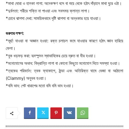
*মাথা ঘোরা ও হালকা লাগা: অনেকক্ষণ বসে বা শুয়ে থেকে হঠাৎ দাঁড়ালে মাথা ঘুরে ওঠা।
*দুর্বলতা: শরীরে শক্তি না পাওয়া এবং সবসময় ক্লান্ত লাগা।
*চোখে ঝাপসা দেখা: সাময়িকভাবে দৃষ্টি ঝাপসা বা অন্ধকার হয়ে যাওয়া।
গুরুতর লক্ষণ:
*মূর্ছা যাওয়া বা অজ্ঞান হওয়া: রক্ত চলাচল কমে যাওয়ার কারণে হঠাৎ জ্ঞান হারিয়ে
ফেলা।
*বুক ধড়ফড় করা: হৃদস্পন্দন স্বাভাবিকের চেয়ে দ্রুত বা ধীর হওয়া।
*মনোযোগের অভাব: বিভ্রান্তি লাগা বা কোনো কিছুতে মনোযোগ দিতে সমস্যা হওয়া।
*ত্বকের পরিবর্তন: ত্বক ফ্যাকাশে, ঠান্ডা এবং অতিরিক্ত ঘামে ভেজা বা আঠালো
(Clammy) অনুভব হওয়া।
*বমি ভাব: পেট খারাপের মতো বমি বমি ভাব হওয়া।