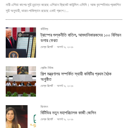
নারী এশিয়া কাপের সূচি চূড়ান্ত করেছে এশিয়ান ক্রিকেট কাউন্সিল এসিসি। আজ বৃহস্পতিবার প্রকাশিত
সূচি অনুযায়ী, ভারত-পাকিস্তান রয়েছে একই গ্রুপে।...
বর্হিবিশ্ব
ট্রাম্পের শুল্কনীতি বাতিল, আমদানিকারকদের ১০০ বিলিয়ন
ডলার ফেরত
ডেস্ক রিপোর্ট
-
আগস্ট ৬, ২০২৬
ব্রেকিং নিউজ
শিল্প মন্ত্রণালয় সম্পর্কিত স্থায়ী কমিটির প্রথম বৈঠক
অনুষ্ঠিত
ডেস্ক রিপোর্ট
-
আগস্ট ৬, ২০২৬
বিনোদন
বিটিভির নতুন মহাপরিচালক কাজী জেসিন
ডেস্ক রিপোর্ট
-
আগস্ট ৬, ২০২৬