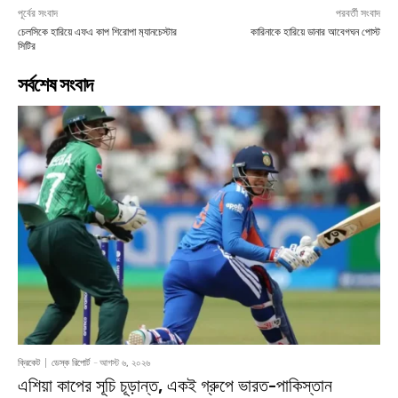
পূর্বের সংবাদ
পরবর্তী সংবাদ
চেলসিকে হারিয়ে এফএ কাপ শিরোপা ম‍্যানচেস্টার
কারিনাকে হারিয়ে ডানার আবেগঘন পোস্ট
সিটির
সর্বশেষ সংবাদ
ক্রিকেট
ডেস্ক রিপোর্ট
-
আগস্ট ৬, ২০২৬
এশিয়া কাপের সূচি চূড়ান্ত, একই গ্রুপে ভারত-পাকিস্তান