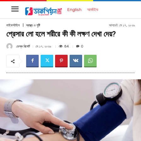
English
আর্কাইভ
আপডেট:
মে ১৭, ২০২৬
লাইফস্টাইল
স্বাস্থ্য ও পুষ্টি
প্রেসার লো হলে শরীরে কী কী লক্ষণ দেখা দেয়?
ডেস্ক রিপোর্ট
84
মে ১৭, ২০২৬
0