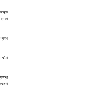
োনাল্ড
 হামলা
প্রমাণ
ো ঘটনা
যবস্থা
 ঘোষণা