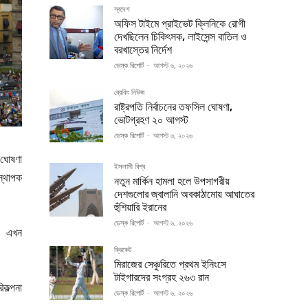
স্বদেশ
অফিস টাইমে প্রাইভেট ক্লিনিকে রোগী
দেখছিলেন চিকিৎসক, লাইসেন্স বাতিল ও
বরখাস্তের নির্দেশ
ডেস্ক রিপোর্ট
-
আগস্ট ৬, ২০২৬
ব্রেকিং নিউজ
রাষ্ট্রপতি নির্বাচনের তফসিল ঘোষণা,
ভোটগ্রহণ ২০ আগস্ট
ডেস্ক রিপোর্ট
-
আগস্ট ৬, ২০২৬
 ঘোষণা
ইসলামী বিশ্ব
স্থাপক
নতুন মার্কিন হামলা হলে উপসাগরীয়
দেশগুলোর জ্বালানি অবকাঠামোয় আঘাতের
হুঁশিয়ারি ইরানের
ডেস্ক রিপোর্ট
-
আগস্ট ৬, ২০২৬
ে। এখন
ক্রিকেট
মিরাজের সেঞ্চুরিতে প্রথম ইনিংসে
টাইগারদের সংগ্রহ ২৬৩ রান
কল্পনা
ডেস্ক রিপোর্ট
-
আগস্ট ৬, ২০২৬