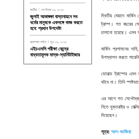
জাতীয়
সেপ্টেম্বর ১৬, ২০২৫
দ্বিতীয় মেয়াদে মার্কিন
জুলাই আকাঙ্ক্ষা বাস্তবায়নে সব
ধর্মের মানুষকে একসঙ্গে কাজ করতে
ট্রাম্প। গত বছরের সেপ
হবে: প্রধান উপদেষ্টা
চালানো হয়েছে। এসব অ
ক্যাম্পাস লাইপ
জুন ১৬, ২০২৫
মার্কিন প্রশাসনের দা
এইচএসসি পরীক্ষা কেন্দ্রে
বাধ্যতামূলক মাস্ক-স্যানিটাইজার
উপস্থাপন করতে পারেন
ডোনাল্ড ট্রাম্পের এমন
ঘটবে না। তিনি স্পষ্টভা
এর আগে গত সেপ্টেম্বর
নিতে যুক্তরাষ্ট্র ও মে
দিয়েছেন।
সূত্র:
আল-জাজিরা