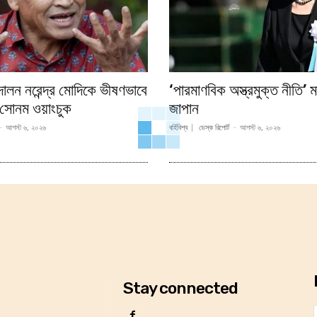
োলন নরেন্দ্র মোদিকে ভীষণভাবে
‘পারমাণবিক অস্ত্রমুক্ত নীতি’ 
: সোনম ওয়াংচুক
জাপান
-
আগস্ট ৬, ২০২৬
বর্হিবিশ্ব
ডেস্ক রিপোর্ট
-
আগস্ট ৬, ২০২৬
Stay connected