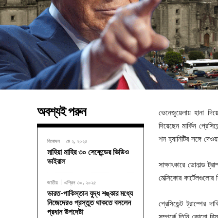
অবশ্যই পরুন
ভেনেজুয়েলায় হানা দিয়
দিয়েছেন মার্কিন প্রেসি
শন হ্যানিটির সঙ্গে দেও
বিনোদন
মে ২, ২০২৫
মাহিয়া মাহির ৩০ সেকেন্ডের ভিডিও
ভাইরাল
সাক্ষাৎকারে ডোনাল্ড ট
মেক্সিকোর কার্টেলগুলো
জাতীয়
এপ্রিল ৩০, ২০২৫
ভারত-পাকিস্তান যুদ্ধ শঙ্কার মধ্যে
নিজেদেরও প্রস্তুত থাকতে বললেন
প্রেসিডেন্ট ট্রাম্পের 
প্রধান উপদেষ্টা
সম্পর্কে তিনি কোনো বি