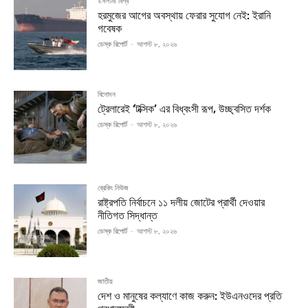
ইসলামী বিশ্ব
হরমুজের আগের অবস্থায় ফেরার সুযোগ নেই: ইরানি
গবেষক
ডেস্ক রিপোর্ট
-
আগস্ট ৮, ২০২৬
বিনোদন
ট্রেলারেই ‘টক্সিক’ এর বিধ্বংসী রূপ, উচ্ছ্বসিত দর্শক
ডেস্ক রিপোর্ট
-
আগস্ট ৮, ২০২৬
ব্রেকিং নিউজ
রাষ্ট্রপতি নির্বাচনে ১১ দলীয় জোটের প্রার্থী দেওয়ার
নীতিগত সিদ্ধান্ত
ডেস্ক রিপোর্ট
-
আগস্ট ৮, ২০২৬
জাতীয়
দেশ ও মানুষের কল্যাণে কাজ করুন: ইউএনওদের প্রতি