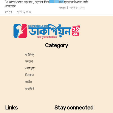
‘ও আমার চেয়েও বড় হবে’, ছেলেকে নিয়ে
বাবা হারালেন লিওনেল মেসি
রোনালদো
খেলাধূলা
আগস্ট ৮, ২০২৬
খেলাধূলা
আগস্ট ৮, ২০২৬
Category
বর্হিবিশ্ব
স্বদেশ
খেলাধূলা
বিনোদন
জাতীয়
রাজনীতি
Links
Stay connected