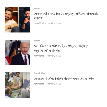
বিনোদন
দেবকে কটাক্ষ করে জিতের মন্তব্য, চটেছেন অভিনেতার
ভক্তরা
ডেস্ক রিপোর্ট
-
আগস্ট ৯, ২০২৬
বর্হিবিশ্ব
জো বাইডেনের শরীরে ছড়িয়ে পড়েছে ‘অত্যন্ত
যন্ত্রণাদায়ক’ ক্যানসার
ডেস্ক রিপোর্ট
-
আগস্ট ৯, ২০২৬
ইসলামী বিশ্ব
মোজতবা খামেনির ভিডিও প্রকাশ করল মেহের নিউজ
ডেস্ক রিপোর্ট
-
আগস্ট ৯, ২০২৬