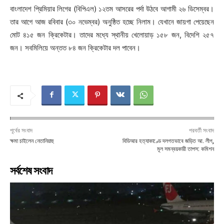
বাংলাদেশ প্রিমিয়ার লিগের (বিপিএল) ১২তম আসরের পর্দা উঠবে আগামী ২৬ ডিসেম্বর।
তার আগে আজ রবিবার (৩০ নভেম্বর) অনুষ্ঠিত হচ্ছে নিলাম। যেখানে জায়গা পেয়েছেন
মোট ৪১৫ জন ক্রিকেটার। তাদের মধ্যে স্থানীয় খেলোয়াড় ১৫৮ জন, বিদেশি ২৫৭
জন। সবমিলিয়ে অন্তত ৮৪ জন ক্রিকেটার দল পাবেন।
পূর্বের সংবাদ
পরবর্তী সংবাদ
ক্ষমা চাইলেন নেতানিয়াহু
বিডিআর হত্যাকাণ্ডে দলগতভাবে জড়িত আ. লীগ,
মূল সমন্বয়কারী তাপস: কমিশন
সর্বশেষ সংবাদ