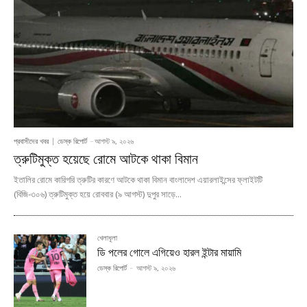
প্রবাসীদের খবর
ডেস্ক রিপোর্ট
-
আগস্ট ৯, ২০২৬
ত্রুটিমুক্ত হয়েছে রোমে আটকে থাকা বিমান
ইতালির রোমে কারিগরি ত্রুটির কারণে আটকে থাকা বিমান বাংলাদেশ এয়ারলাইন্সের ফ্লাইটটি
(বিজি-৩০৬) ত্রুটিমুক্ত হয়ে রোববার (৯ আগস্ট) দুপুর সাড়ে...
খেলাধূলা
ডি পলের গোলে এগিয়েও হারল ইন্টার মায়ামি
ডেস্ক রিপোর্ট
-
আগস্ট ৯, ২০২৬