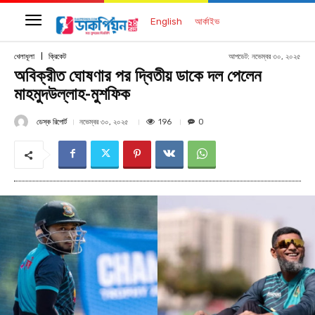
English
আর্কাইভ
আপডেট:
নভেম্বর ৩০, ২০২৫
খেলাধূলা
ক্রিকেট
অবিক্রীত ঘোষণার পর দ্বিতীয় ডাকে দল পেলেন
মাহমুদউল্লাহ-মুশফিক
ডেস্ক রিপোর্ট
196
নভেম্বর ৩০, ২০২৫
0