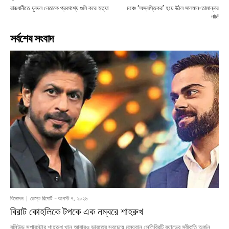
রাজধানীতে যুবদল নেতাকে প্রকাশ্যে গুলি করে হত্যা
মঞ্চে ‘অস্বস্তিকর’ হয়ে উঠল সালমান-তামান্নার
নাচ!
সর্বশেষ সংবাদ
বিনোদন
ডেস্ক রিপোর্ট
-
আগস্ট ৭, ২০২৬
বিরাট কোহলিকে টপকে এক নম্বরে শাহরুখ
বলিউড সুপারস্টার শাহরুখ খান আবারও ভারতের সবচেয়ে মূল্যবান সেলিব্রিটি ব্র্যান্ডের স্বীকৃতি অর্জন