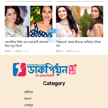
সোনাক্ষীকে ইঙ্গিত করে মন্তব্য? কঙ্গনাকে
‘প্রিয়তমা’ আমার জীবনের আশীর্বাদ: ইধিকা
ঘিরে নতুন বিতর্ক
পাল
বিনোদন
আগস্ট ৬, ২০২৬
বিনোদন
আগস্ট ৬, ২০২৬
Category
বর্হিবিশ্ব
স্বদেশ
খেলাধূলা