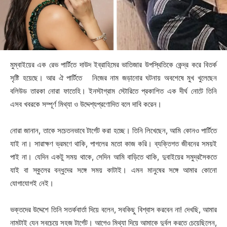
মুম্বাইয়ের এক রেভ পার্টিতে দাউদ ইব্রাহিমের ভাতিজার উপস্থিতিকে কেন্দ্র করে বিতর্ক
সৃষ্টি হয়েছে। আর ঐ পার্টিতে নিজের নাম জড়ানোর ঘটনায় অবশেষে মুখ খুলেছেন
বলিউড তারকা নোরা ফাতেহি। ইনস্টাগ্রাম স্টোরিতে প্রকাশিত এক দীর্ঘ নোটে তিনি
এসব খবরকে সম্পূর্ণ মিথ্যা ও উদ্দেশ্যপ্রণোদিত বলে দাবি করেন।
নোরা জানান, তাকে সচেতনভাবে টার্গেট করা হচ্ছে। তিনি লিখেছেন, আমি কোনও পার্টিতে
যাই না। সারাক্ষণ ভ্রমণে থাকি, পাগলের মতো কাজ করি। ব্যক্তিগত জীবনের সময়ই
পাই না। যেদিন একটু সময় থাকে, সেদিন আমি বাড়িতে থাকি, দুবাইয়ের সমুদ্রসৈকতে
যাই বা স্কুলের বন্ধুদের সঙ্গে সময় কাটাই। এমন মানুষের সঙ্গে আমার কোনো
যোগাযোগই নেই।
ভক্তদের উদ্দেশে তিনি সতর্কবার্তা দিয়ে বলেন, সবকিছু বিশ্বাস করবেন না! দেখছি, আমার
নামটাই যেন সবচেয়ে সহজ টার্গেট। আগেও মিথ্যা দিয়ে আমাকে দুর্বল করতে চেয়েছিলেন,