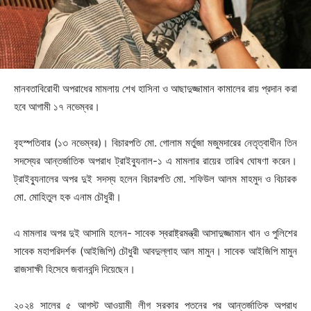
মানবতাবিরোধী অপরাধের মামলায় শেখ হাসিনা ও আছাদুজ্জামান কামালের রায় প্রদান করা
হবে আগামী ১৭ নভেম্বর।
বৃহস্পতিবার (১৩ নভেম্বর)। বিচারপতি মো. গোলাম মর্তুজা মজুমদারের নেতৃত্বাধীন তিন
সদস্যের আন্তর্জাতিক অপরাধ ট্রাইব্যুনাল-১ এ মামলার রায়ের তারিখ ঘোষণা করেন।
ট্রাইব্যুনালের অপর দুই সদস্য হলেন বিচারপতি মো. শফিউল আলম মাহমুদ ও বিচারক
মো. মোহিতুল হক এনাম চৌধুরী।
এ মামলার অপর দুই আসামি হলেন- সাবেক স্বরাষ্ট্রমন্ত্রী আসাদুজ্জামান খান ও পুলিশের
সাবেক মহাপরিদর্শক (আইজিপি) চৌধুরী আবদুল্লাহ আল মামুন। সাবেক আইজিপি মামুন
রাজসাক্ষী হিসেবে জবানবন্দি দিয়েছেন।
২০২৪ সালের ৫ আগস্ট আওয়ামী লীগ সরকার পতনের পর আন্তর্জাতিক অপরাধ