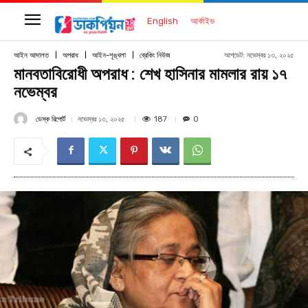
English
আর্কাইভ
আপডেট:
নভেম্বর ১৩, ২০২৫
আইন আদালত
অপরাধ
আইন-শৃঙ্খলা
ব্রেকিং নিউজ
মানবতাবিরোধী অপরাধ : শেখ হাসিনার মামলার রায় ১৭
নভেম্বর
ডেস্ক রিপোর্ট
187
নভেম্বর ১৩, ২০২৫
0