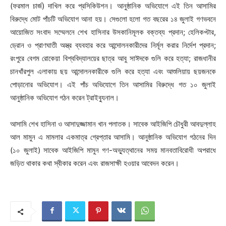
(ফরমাল চার্জ) দাখিল করে প্রসিকিউশন। আনুষ্ঠানিক অভিযোগে এই তিন আসামির
বিরুদ্ধে মোট পাঁচটি অভিযোগ আনা হয়। সেগুলো হলো গত বছরের ১৪ জুলাই গণভবনে
আয়োজিত সংবাদ সম্মেলনে শেখ হাসিনার উসকানিমূলক বক্তব্য প্রদান; হেলিকপ্টার,
ড্রোন ও প্রাণঘাতী অস্ত্র ব্যবহার করে আন্দোলনকারীদের নির্মূল করার নির্দেশ প্রদান;
রংপুরে বেগম রোকেয়া বিশ্ববিদ্যালয়ের ছাত্র আবু সাঈদকে গুলি করে হত্যা; রাজধানীর
চানখাঁরপুল এলাকায় ছয় আন্দোলনকারীকে গুলি করে হত্যা এবং আশুলিয়ায় ছয়জনকে
পোড়ানোর অভিযোগ। এই পাঁচ অভিযোগে তিন আসামির বিরুদ্ধে গত ১০ জুলাই
আনুষ্ঠানিক অভিযোগ গঠন করেন ট্রাইব্যুনাল।
আসামি শেখ হাসিনা ও আসাদুজ্জামান খান পলাতক। সাবেক আইজিপি চৌধুরী আবদুল্লাহ
আল মামুন এ মামলার একমাত্র গ্রেপ্তার আসামি। আনুষ্ঠানিক অভিযোগ গঠনের দিন
(১০ জুলাই) সাবেক আইজিপি মামুন গণ-অভ্যুত্থানের সময় মানবতাবিরোধী অপরাধে
জড়িত থাকার কথা স্বীকার করেন এবং রাজসাক্ষী হওয়ার আবেদন করেন।