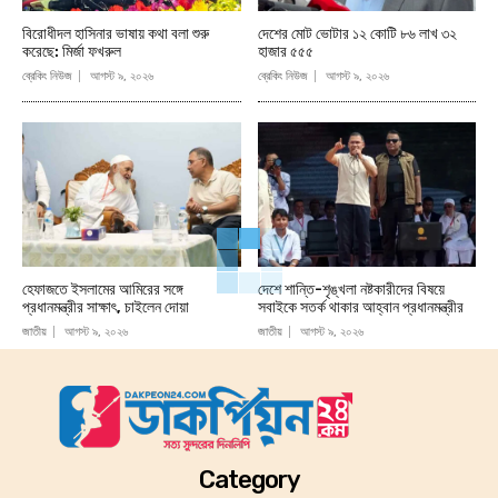
বিরোধীদল হাসিনার ভাষায় কথা বলা শুরু
দেশের মোট ভোটার ১২ কোটি ৮৬ লাখ ৩২
করেছে: মির্জা ফখরুল
হাজার ৫৫৫
ব্রেকিং নিউজ
আগস্ট ৯, ২০২৬
ব্রেকিং নিউজ
আগস্ট ৯, ২০২৬
হেফাজতে ইসলামের আমিরের সঙ্গে
দেশে শান্তি-শৃঙ্খলা নষ্টকারীদের বিষয়ে
প্রধানমন্ত্রীর সাক্ষাৎ, চাইলেন দোয়া
সবাইকে সতর্ক থাকার আহ্বান প্রধানমন্ত্রীর
জাতীয়
আগস্ট ৯, ২০২৬
জাতীয়
আগস্ট ৯, ২০২৬
Category