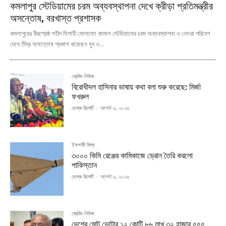
কমলাপুর স্টেডিয়ামের চরম অব্যবস্থাপনা দেখে ক্রীড়া প্রতিমন্ত্রীর
অসন্তোষ, বরখাস্ত প্রশাসক
কমলাপুরের বীরশ্রেষ্ঠ শহীদ সিপাহী মোস্তফা কামাল স্টেডিয়ামের চরম অব্যবস্থাপনা ও নোংরা পরিবেশ
দেখে তীব্র অসন্তোষ প্রকাশ করেছেন যুব ও...
ব্রেকিং নিউজ
বিরোধীদল হাসিনার ভাষায় কথা বলা শুরু করেছে: মির্জা
ফখরুল
ডেস্ক রিপোর্ট
-
আগস্ট ৯, ২০২৬
ইসলামী বিশ্ব
৩০০০ কিমি রেঞ্জের কামিকাজে ড্রোন তৈরি করলো
পাকিস্তান
ডেস্ক রিপোর্ট
-
আগস্ট ৯, ২০২৬
ব্রেকিং নিউজ
দেশের মোট ভোটার ১২ কোটি ৮৬ লাখ ৩২ হাজার ৫৫৫