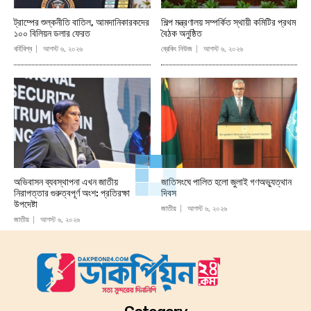
ট্রাম্পের শুল্কনীতি বাতিল, আমদানিকারকদের
শিল্প মন্ত্রণালয় সম্পর্কিত স্থায়ী কমিটির প্রথম
১০০ বিলিয়ন ডলার ফেরত
বৈঠক অনুষ্ঠিত
বর্হিবিশ্ব
আগস্ট ৬, ২০২৬
ব্রেকিং নিউজ
আগস্ট ৬, ২০২৬
অভিবাসন ব্যবস্থাপনা এখন জাতীয়
জাতিসংঘে পালিত হলো জুলাই গণঅভ্যুত্থান
নিরাপত্তার গুরুত্বপূর্ণ অংশ: প্রতিরক্ষা
দিবস
উপদেষ্টা
জাতীয়
আগস্ট ৬, ২০২৬
জাতীয়
আগস্ট ৬, ২০২৬