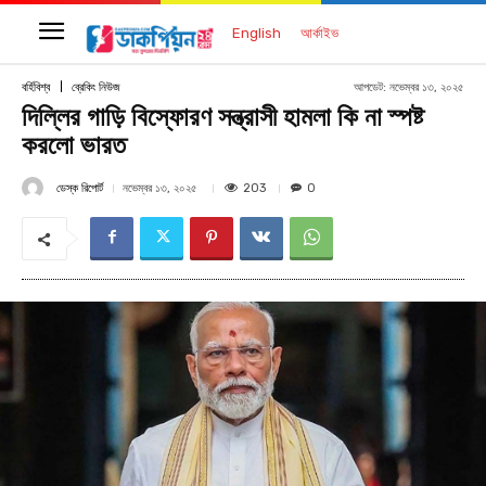
English
আর্কাইভ
আপডেট:
নভেম্বর ১৩, ২০২৫
বর্হিবিশ্ব
ব্রেকিং নিউজ
দিল্লির গাড়ি বিস্ফোরণ সন্ত্রাসী হামলা কি না স্পষ্ট
করলো ভারত
ডেস্ক রিপোর্ট
203
নভেম্বর ১৩, ২০২৫
0