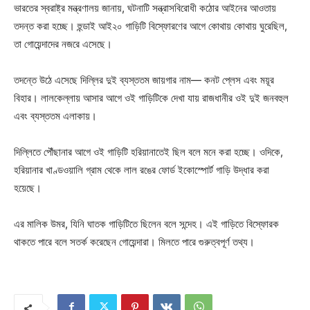
ভারতের স্বরাষ্ট্র মন্ত্রণালয় জানায়, ঘটনাটি সন্ত্রাসবিরোধী কঠোর আইনের আওতায়
তদন্ত করা হচ্ছে। হুন্ডাই আই২০ গাড়িটি বিস্ফোরণের আগে কোথায় কোথায় ঘুরেছিল,
তা গোয়েন্দাদের নজরে এসেছে।
তদন্তে উঠে এসেছে দিল্লির দুই ব্যস্ততম জায়গার নাম— কনট প্লেস এবং ময়ূর
বিহার। লালকেল্লায় আসার আগে ওই গাড়িটিকে দেখা যায় রাজধানীর ওই দুই জনবহুল
এবং ব্যস্ততম এলাকায়।
দিল্লিতে পৌঁছানার আগে ওই গাড়িটি হরিয়ানাতেই ছিল বলে মনে করা হচ্ছে। ওদিকে,
হরিয়ানার খাণ্ডওয়ালি গ্রাম থেকে লাল রঙের ফোর্ড ইকোস্পোর্ট গাড়ি উদ্ধার করা
হয়েছে।
এর মালিক উমর, যিনি ঘাতক গাড়িটিতে ছিলেন বলে সন্দেহ। এই গাড়িতে বিস্ফোরক
থাকতে পারে বলে সতর্ক করেছেন গোয়েন্দারা। মিলতে পারে গুরুত্বপূর্ণ তথ্য।