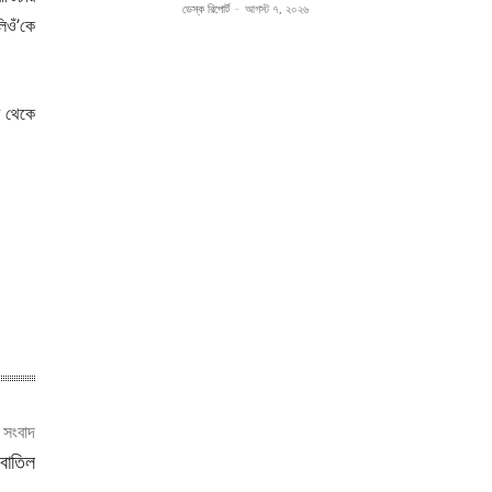
ডেস্ক রিপোর্ট
-
আগস্ট ৭, ২০২৬
িওঁ’কে
র থেকে
ী সংবাদ
 বাতিল