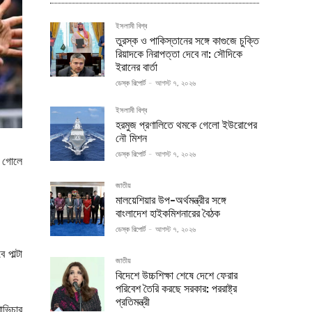
ইসলামী বিশ্ব
তুরস্ক ও পাকিস্তানের সঙ্গে কাগুজে চুক্তি
রিয়াদকে নিরাপত্তা দেবে না: সৌদিকে
ইরানের বার্তা
ডেস্ক রিপোর্ট
-
আগস্ট ৭, ২০২৬
ইসলামী বিশ্ব
হরমুজ প্রণালিতে থমকে গেলো ইউরোপের
নৌ মিশন
ডেস্ক রিপোর্ট
-
আগস্ট ৭, ২০২৬
র গোলে
জাতীয়
মালয়েশিয়ার উপ-অর্থমন্ত্রীর সঙ্গে
বাংলাদেশ হাইকমিশনারের বৈঠক
ডেস্ক রিপোর্ট
-
আগস্ট ৭, ২০২৬
পাল্টা
জাতীয়
বিদেশে উচ্চশিক্ষা শেষে দেশে ফেরার
পরিবেশ তৈরি করছে সরকার: পররাষ্ট্র
প্রতিমন্ত্রী
াভিচার