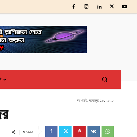
্ম
আপডেট:
নভেম্বর ১০, ২০২৫
ির
Share