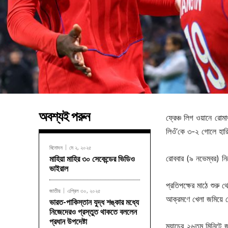
অবশ্যই পরুন
ফ্রেঞ্চ লিগ ওয়ানে রোম
লিওঁ’কে ৩-২ গোলে হার
বিনোদন
মে ২, ২০২৫
রোববার (৯ নভেম্বর) নি
মাহিয়া মাহির ৩০ সেকেন্ডের ভিডিও
ভাইরাল
প্রতিপক্ষের মাঠে শুরু 
জাতীয়
এপ্রিল ৩০, ২০২৫
আক্রমণে খেলা জমিয়ে 
ভারত-পাকিস্তান যুদ্ধ শঙ্কার মধ্যে
নিজেদেরও প্রস্তুত থাকতে বললেন
প্রধান উপদেষ্টা
ম্যাচের ২৬তম মিনিটে 