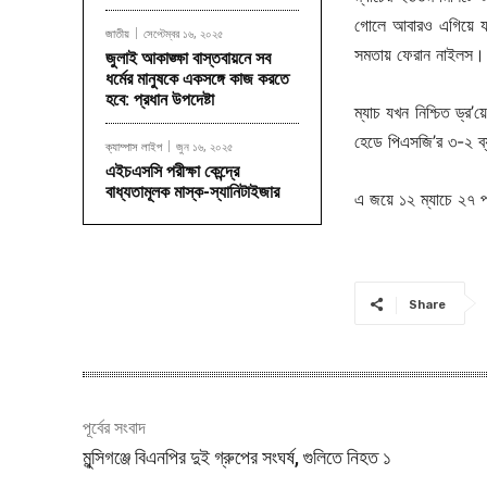
গোলে আবারও এগিয়ে যায়
জাতীয়
সেপ্টেম্বর ১৬, ২০২৫
সমতায় ফেরান নাইলস।
জুলাই আকাঙ্ক্ষা বাস্তবায়নে সব
ধর্মের মানুষকে একসঙ্গে কাজ করতে
হবে: প্রধান উপদেষ্টা
ম্যাচ যখন নিশ্চিত ড্র’
হেডে পিএসজি’র ৩-২ ব্
ক্যাম্পাস লাইপ
জুন ১৬, ২০২৫
এইচএসসি পরীক্ষা কেন্দ্রে
বাধ্যতামূলক মাস্ক-স্যানিটাইজার
এ জয়ে ১২ ম্যাচে ২৭ পয়
Share
পূর্বের সংবাদ
মুন্সিগঞ্জে বিএনপির দুই গ্রুপের সংঘর্ষ, গুলিতে নিহত ১