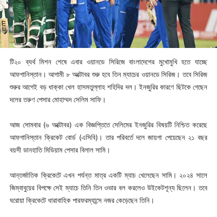
টি২০ ব্যর্থ মিশন শেষে এবার ওয়ানডে সিরিজে বাংলাদেশের মুখোমুখি হতে যাচ্ছে
আফগানিস্তান। আগামী ৮ অক্টোবর শুরু হবে তিন ম্যাচের ওয়ানডে সিরিজ। তবে সিরিজ
শুরুর আগেই বড় ধাক্কা খেল হাসমতুল্লাহ শহিদির দল। ইনজুরির কারণে ছিটকে গেছেন
দলের তরুণ পেসার মোহাম্মদ সেলিম সাফি।
আজ সোমবার (৬ অক্টোবর) এক বিজ্ঞপ্তিতে সেলিমের ইনজুরির বিষয়টি নিশ্চিত করেছে
আফগানিস্তান ক্রিকেট বোর্ড (এসিবি)। তার পরিবর্তে দলে জায়গা পেয়েছেন ২১ বছর
বয়সী ডানহাতি মিডিয়াম পেসার বিলাল সামি।
আন্তর্জাতিক ক্রিকেটে এখন পর্যন্ত মাত্র একটি ম্যাচ খেলেছেন সামি। ২০২৪ সালে
জিম্বাবুয়ের বিপক্ষে সেই ম্যাচে তিনি তিন ওভার বল করলেও উইকেটশূন্য ছিলেন। তবে
ঘরোয়া ক্রিকেটে ধারাবাহিক পারফরম্যান্সে নজর কেড়েছেন তিনি।