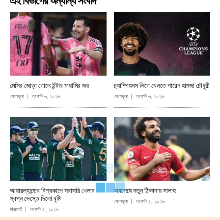
এই বিভাগের অন্যান্য সংবাদ
মেসির জোড়া গোলে ইন্টার মায়ামির জয়
চ্যাম্পিয়নস লিগে খেলতে পারেন হামজা চৌধুরী
খেলাধূলা
আগস্ট ৬, ২০২৬
খেলাধূলা
আগস্ট ৬, ২০২৬
আয়ারল্যান্ডের বিশ্বকাপে সরাসরি খেলার
অবশেষে নতুন ঠিকানায় সালাহ
স্বপ্ন ভেস্তে দিলো বৃষ্টি
খেলাধূলা
আগস্ট ৫, ২০২৬
ক্রিকেট
আগস্ট ৫, ২০২৬