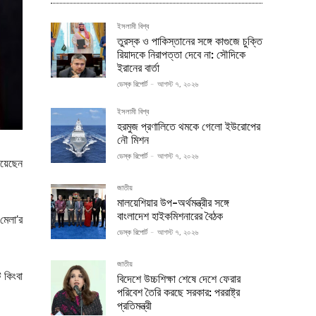
ইসলামী বিশ্ব
তুরস্ক ও পাকিস্তানের সঙ্গে কাগুজে চুক্তি
রিয়াদকে নিরাপত্তা দেবে না: সৌদিকে
ইরানের বার্তা
ডেস্ক রিপোর্ট
-
আগস্ট ৭, ২০২৬
ইসলামী বিশ্ব
হরমুজ প্রণালিতে থমকে গেলো ইউরোপের
নৌ মিশন
ডেস্ক রিপোর্ট
-
আগস্ট ৭, ২০২৬
িয়েছেন
জাতীয়
মালয়েশিয়ার উপ-অর্থমন্ত্রীর সঙ্গে
বাংলাদেশ হাইকমিশনারের বৈঠক
মেলা’র
ডেস্ক রিপোর্ট
-
আগস্ট ৭, ২০২৬
জাতীয়
 কিংবা
বিদেশে উচ্চশিক্ষা শেষে দেশে ফেরার
পরিবেশ তৈরি করছে সরকার: পররাষ্ট্র
প্রতিমন্ত্রী