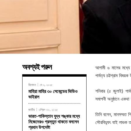
অবশ্যই পরুন
আগামী ৬ মাসের মধ্যে 
পার্বত্য চট্টগ্রাম বিষয়ক
বিনোদন
মে ২, ২০২৫
শনিবার (৫ জুলাই) পার্ব
মাহিয়া মাহির ৩০ সেকেন্ডের ভিডিও
ভাইরাল
সমাপনী অনুষ্ঠানে একথা
জাতীয়
এপ্রিল ৩০, ২০২৫
তিনি বলেন, মানসম্মত শি
ভারত-পাকিস্তান যুদ্ধ শঙ্কার মধ্যে
নিজেদেরও প্রস্তুত থাকতে বললেন
সৌরবিদ্যুৎ যাই লাগুক ত
প্রধান উপদেষ্টা