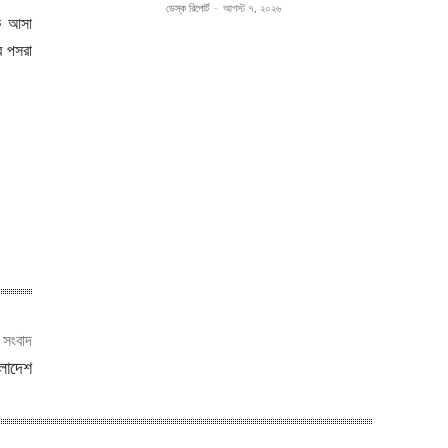
ডেস্ক রিপোর্ট
-
আগস্ট ৭, ২০২৬
কে আসা
র পসরা
ী সংবাদ
ংলাদেশ