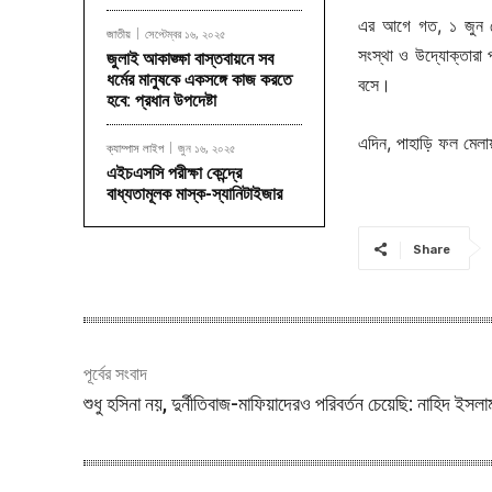
এর আগে গত, ১ জুন থেক
জাতীয়
সেপ্টেম্বর ১৬, ২০২৫
সংস্থা ও উদ্যোক্তারা 
জুলাই আকাঙ্ক্ষা বাস্তবায়নে সব
ধর্মের মানুষকে একসঙ্গে কাজ করতে
বসে।
হবে: প্রধান উপদেষ্টা
এদিন, পাহাড়ি ফল মেলায়
ক্যাম্পাস লাইপ
জুন ১৬, ২০২৫
এইচএসসি পরীক্ষা কেন্দ্রে
বাধ্যতামূলক মাস্ক-স্যানিটাইজার
Share
পূর্বের সংবাদ
শুধু হসিনা নয়, দুর্নীতিবাজ-মাফিয়াদেরও পরিবর্তন চেয়েছি: নাহিদ ইসলা