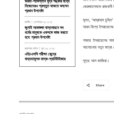
ভারত-পাকিস্তান যুদ্ধ শঙ্কার মধ্যে
নিজেদেরও প্রস্তুত থাকতে বললেন
জেরুজালেমকে রাজধানী হিস
প্রধান উপদেষ্টা
মূলত, ‘আব্রাহাম চুক্ত
জাতীয়
সেপ্টেম্বর ১৬, ২০২৫
আরব বিশ্বে ইসরায়েলের
জুলাই আকাঙ্ক্ষা বাস্তবায়নে সব
ধর্মের মানুষকে একসঙ্গে কাজ করতে
হবে: প্রধান উপদেষ্টা
গাজায় ইসরায়েলের স
আলোচনায় নতুন মাত্রা
ক্যাম্পাস লাইপ
জুন ১৬, ২০২৫
এইচএসসি পরীক্ষা কেন্দ্রে
বাধ্যতামূলক মাস্ক-স্যানিটাইজার
সূত্র: আল জাজিরা।
Share