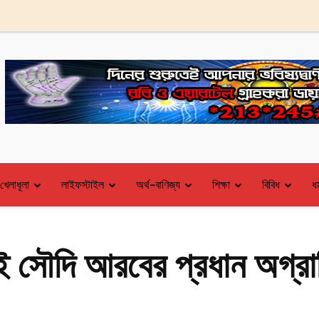
খেলাধূলা
লাইফস্টাইল
অর্থ-বাণিজ্য
শিক্ষা
বিবিধ
ধর
িই সৌদি আরবের প্রধান অগ্রাধিক