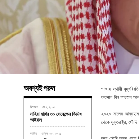
অবশ্যই পরুন
গাজায় স্থায়ী যুদ্ধবিরত
ফয়সাল বিন ফারহান 
বিনোদন
মে ২, ২০২৫
২০২০ সালের আব্রাহাম চ
মাহিয়া মাহির ৩০ সেকেন্ডের ভিডিও
ভাইরাল
থেকে যুক্তরাষ্ট্র, সৌদ
জাতীয়
এপ্রিল ৩০, ২০২৫
তবে সৌদি আরব জোর দিয