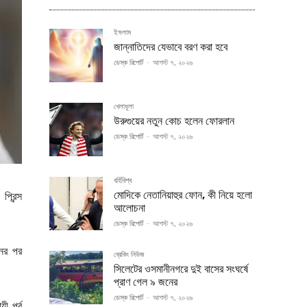
ইসলাম
জান্নাতিদের যেভাবে বরণ করা হবে
ডেস্ক রিপোর্ট
-
আগস্ট ৭, ২০২৬
খেলাধূলা
উরুগুয়ের নতুন কোচ হলেন ফোরলান
ডেস্ক রিপোর্ট
-
আগস্ট ৭, ২০২৬
বর্হিবিশ্ব
মোদিকে নেতানিয়াহুর ফোন, কী নিয়ে হলো
প্রিন্স
আলোচনা
ডেস্ক রিপোর্ট
-
আগস্ট ৭, ২০২৬
নের পর
ব্রেকিং নিউজ
সিলেটের ওসমানীনগরে দুই বাসের সংঘর্ষে
প্রাণ গেল ৯ জনের
ডেস্ক রিপোর্ট
-
আগস্ট ৭, ২০২৬
 পূর্ব