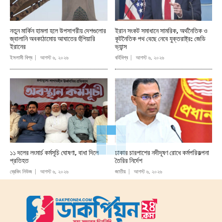
নতুন মার্কিন হামলা হলে উপসাগরীয় দেশগুলোর
ইরান সংকট সমাধানে সামরিক, অর্থনৈতিক ও
জ্বালানি অবকাঠামোয় আঘাতের হুঁশিয়ারি
কূটনৈতিক পথ বেছে নেবে যুক্তরাষ্ট্র: জেডি
ইরানের
ভ্যান্স
ইসলামী বিশ্ব
আগস্ট ৬, ২০২৬
বর্হিবিশ্ব
আগস্ট ৬, ২০২৬
১১ দলের লংমার্চ কর্মসূচি ঘোষণা, বাধা দিলে
ঢাকার চারপাশের নদীদূষণ রোধে কর্মপরিকল্পনা
প্রতিহত
তৈরির নির্দেশ
ব্রেকিং নিউজ
আগস্ট ৬, ২০২৬
জাতীয়
আগস্ট ৬, ২০২৬