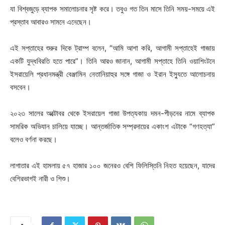
যা বিশ্বজুড়ে ব্যাপক সমালোচনার সৃষ্ট করে। তবুও গত তিন মাসে তিনি সময়-সময়ে এই
প্রস্তাব আবারও সামনে এনেছেন।
এই সপ্তাহের শুরুর দিকে ট্রাম্প বলেন, “আমি আশা করি, আগামী সপ্তাহেই গাজায়
একটি যুদ্ধবিরতি হতে পারে”। তিনি আরও জানান, আগামী সপ্তাহে তিনি ওয়াশিংটনে
ইসরায়েলি প্রধানমন্ত্রী বেঞ্জামিন নেতানিয়াহুর সঙ্গে গাজা ও ইরান ইস্যুতে আলোচনায়
বসবেন।
২০২৩ সালের অক্টোবর থেকে ইসরায়েল গাজা উপত্যকায় দমন-পীড়নের নামে ব্যাপক
সামরিক অভিযান চালিয়ে যাচ্ছে। আন্তর্জাতিক সম্প্রদায়ের একাংশ এটাকে “গণহত্যা”
বলেও বর্ণনা করছে।
লাগাতার এই হামলায় ৫৭ হাজার ১০০ জনেরও বেশি ফিলিস্তিনি নিহত হয়েছেন, যাদের
বেশিরভাগই নারী ও শিশু।