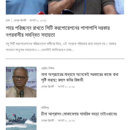
ঢাকা
ডেস্ক রিপোর্ট
-
আগস্ট ৮, ২০২৬
শহর পরিচ্ছন্ন রাখতে সিটি করপোরেশনের পাশাপাশি দরকার
নগরবাসীর সমন্বিত সহায়তা
শুধু সিটি করপোরেশনের পরিচ্ছন্নতা কর্মীদের দিয়ে, এই শহরকে পরিষ্কার রাখা সম্ভব নয়। দরকার
সাধারণ মানুষের সহায়তাও— এমনটাই জানিয়েছেন ঢাকা...
ব্রেকিং নিউজ
নানা অপ্রচারের মাধ্যমে অনেকেই সরকারের কাজে বাধা
সৃষ্টি করছে: রুহুল কবির রিজভী
ডেস্ক রিপোর্ট
-
আগস্ট ৮, ২০২৬
বর্হিবিশ্ব
চীনা আগ্রাসন মোকাবেলায় সামরিক মহড়া তাইওয়ানের
ডেস্ক রিপোর্ট
-
আগস্ট ৮, ২০২৬