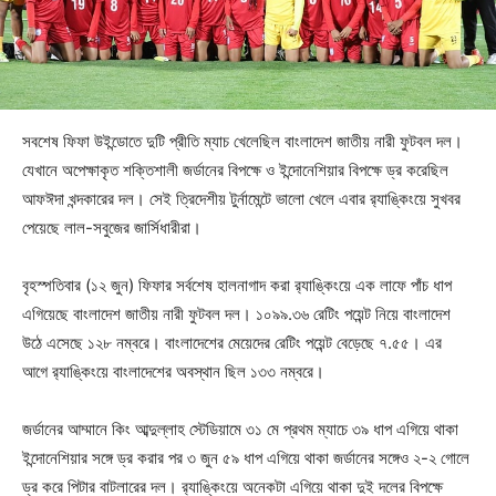
সবশেষ ফিফা উইন্ডোতে দুটি প্রীতি ম্যাচ খেলেছিল বাংলাদেশ জাতীয় নারী ফুটবল দল।
‎‎যেখানে অপেক্ষাকৃত শক্তিশালী জর্ডানের বিপক্ষে ও ইন্দোনেশিয়ার বিপক্ষে ড্র করেছিল
আফঈদা খন্দকারের দল। সেই ত্রিদেশীয় টুর্নামেন্টে ভালো খেলে এবার র‍্যাঙ্কিংয়ে সুখবর
পেয়েছে লাল-সবুজের জার্সিধারীরা।
বৃহস্পতিবার (১২ জুন) ফিফার সর্বশেষ হালনাগাদ করা র‍্যাঙ্কিংয়ে এক লাফে পাঁচ ধাপ
এগিয়েছে বাংলাদেশ জাতীয় নারী ফুটবল দল। ১০৯৯.৩৬ রেটিং পয়েন্ট নিয়ে বাংলাদেশ
উঠে এসেছে ১২৮ নম্বরে। বাংলাদেশের মেয়েদের রেটিং পয়েন্ট বেড়েছে ৭.৫৫। এর
আগে র‍্যাঙ্কিংয়ে বাংলাদেশের অবস্থান ছিল ১৩৩ নম্বরে।
জর্ডানের আম্মানে কিং আব্দুল্লাহ স্টেডিয়ামে ৩১ মে প্রথম ম্যাচে ৩৯ ধাপ এগিয়ে থাকা
ইন্দোনেশিয়ার সঙ্গে ড্র করার পর ৩ জুন ৫৯ ধাপ এগিয়ে থাকা জর্ডানের সঙ্গেও ২-২ গোলে
ড্র করে পিটার বাটলারের দল। র‌্যাঙ্কিংয়ে অনেকটা এগিয়ে থাকা দুই দলের বিপক্ষে