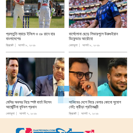
প্রস্তুতি ম্যাচে ইনিংস ও ৩৮ রানে হার
বার্সেলোনা ছেড়ে লিভারপুলে উরুগুইয়ান
বাংলাদেশের
ডিফেন্ডার আরৌহো
ক্রিকেট
আগস্ট ৮, ২০২৬
খেলাধূলা
আগস্ট ৮, ২০২৬
মেসির অবসর নিয়ে স্পষ্ট বার্তা দিলেন
সাকিবের দেশে ফিরে খেলার কোনো সুযোগ
আর্জেন্টিনা ফুটবল প্রধান
নেই: ক্রীড়া প্রতিমন্ত্রী
খেলাধূলা
আগস্ট ৭, ২০২৬
ক্রিকেট
আগস্ট ৭, ২০২৬