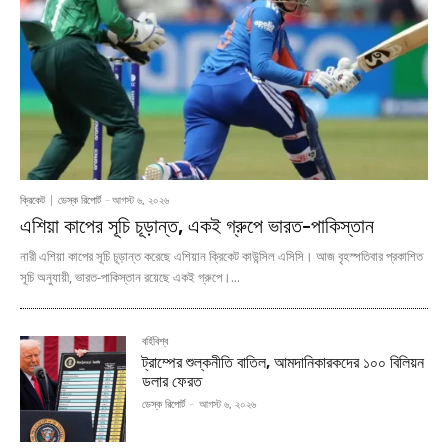
ক্রিকেট
ডেস্ক রিপোর্ট
-
আগস্ট ৬, ২০২৬
এশিয়া কাপের সূচি চূড়ান্ত, একই গ্রুপে ভারত-পাকিস্তান
নারী এশিয়া কাপের সূচি চূড়ান্ত করেছে এশিয়ান ক্রিকেট কাউন্সিল এসিসি। আজ বৃহস্পতিবার প্রকাশিত
সূচি অনুযায়ী, ভারত-পাকিস্তান রয়েছে একই গ্রুপে।...
বর্হিবিশ্ব
ট্রাম্পের শুল্কনীতি বাতিল, আমদানিকারকদের ১০০ বিলিয়ন
ডলার ফেরত
ডেস্ক রিপোর্ট
-
আগস্ট ৬, ২০২৬