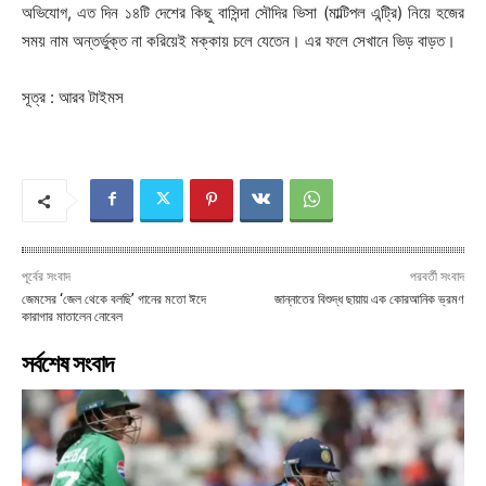
অভিযোগ, এত দিন ১৪টি দেশের কিছু বাসিন্দা সৌদির ভিসা (মাল্টিপল এন্ট্রি) নিয়ে হজের
সময় নাম অন্তর্ভুক্ত না করিয়েই মক্কায় চলে যেতেন। এর ফলে সেখানে ভিড় বাড়ত।
সূত্র : আরব টাইমস
পূর্বের সংবাদ
পরবর্তী সংবাদ
জেমসের ‘জেল থেকে বলছি’ গানের মতো ঈদে
জান্নাতের বিশুদ্ধ ছায়ায় এক কোরআনিক ভ্রমণ
কারাগার মাতালেন নোবেল
সর্বশেষ সংবাদ