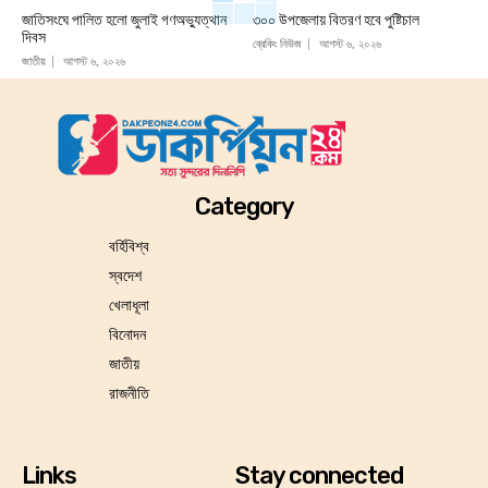
জাতিসংঘে পালিত হলো জুলাই গণঅভ্যুত্থান
৩০০ উপজেলায় বিতরণ হবে পুষ্টিচাল
দিবস
ব্রেকিং নিউজ
আগস্ট ৬, ২০২৬
জাতীয়
আগস্ট ৬, ২০২৬
Category
বর্হিবিশ্ব
স্বদেশ
খেলাধূলা
বিনোদন
জাতীয়
রাজনীতি
Links
Stay connected