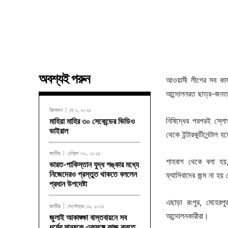
অবশ্যই পরুন
আওয়ামী লীগের সব কার্
আন্দোলনরত ছাত্র-জনতা
বিনোদন
মে ২, ২০২৫
নিষিদ্ধের পরপরই স্ল
মাহিয়া মাহির ৩০ সেকেন্ডের ভিডিও
ভাইরাল
থেকে ইন্টারকন্টিনেন্টা
জাতীয়
এপ্রিল ৩০, ২০২৫
শাহবাগ থেকে বলা হয়
ভারত-পাকিস্তান যুদ্ধ শঙ্কার মধ্যে
নিজেদেরও প্রস্তুত থাকতে বললেন
ফ্যাসিবাদের জন্ম না হয়
প্রধান উপদেষ্টা
এছাড়া রংপুর, মেহেরপু
জাতীয়
সেপ্টেম্বর ১৬, ২০২৫
আন্দোলনকারীরা।
জুলাই আকাঙ্ক্ষা বাস্তবায়নে সব
ধর্মের মানুষকে একসঙ্গে কাজ করতে