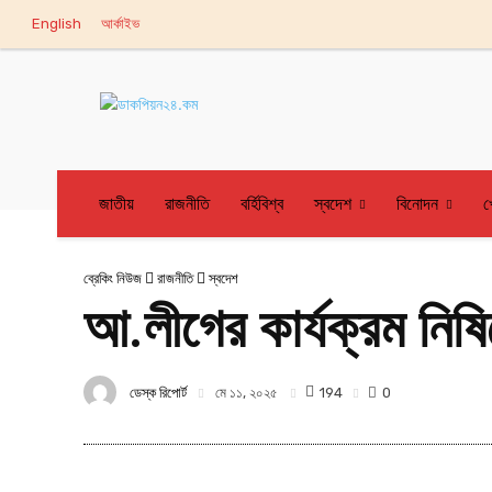
English
আর্কাইভ
জাতীয়
রাজনীতি
বর্হিবিশ্ব
স্বদেশ
বিনোদন
খ
ব্রেকিং নিউজ
রাজনীতি
স্বদেশ
আ.লীগের কার্যক্রম নিষিদ
ডেস্ক রিপোর্ট
194
মে ১১, ২০২৫
0