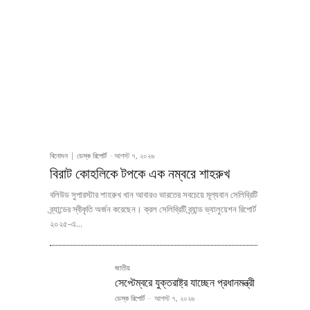
বিনোদন
ডেস্ক রিপোর্ট
-
আগস্ট ৭, ২০২৬
বিরাট কোহলিকে টপকে এক নম্বরে শাহরুখ
বলিউড সুপারস্টার শাহরুখ খান আবারও ভারতের সবচেয়ে মূল্যবান সেলিব্রিটি
ব্র্যান্ডের স্বীকৃতি অর্জন করেছেন। ক্রল সেলিব্রিটি ব্র্যান্ড ভ্যালুয়েশন রিপোর্ট
২০২৫-এ...
জাতীয়
সেপ্টেম্বরে যুক্তরাষ্ট্র যাচ্ছেন প্রধানমন্ত্রী
ডেস্ক রিপোর্ট
-
আগস্ট ৭, ২০২৬