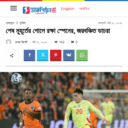
English
আর্কাইভ
আপডেট:
মার্চ ২১, ২০২৫
খেলাধূলা
ফুটবল
শেষ মুহূর্তের গোলে রক্ষা স্পেনের, জয়বঞ্চিত ডাচরা
ডেস্ক রিপোর্ট
162
মার্চ ২১, ২০২৫
0