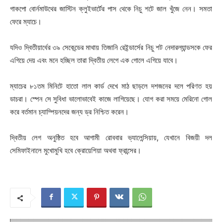
গাকপো বোর্নমাউথের জাস্টিন ক্লুইভার্টের পাস থেকে নিচু শটে জাল খুঁজে নেন। সমতা
ফেরে ম্যাচে।
যদিও দ্বিতীয়ার্ধের ৩৯ সেকেন্ডের মাথায় তিজানি রেইন্ডার্সের নিচু শট নেদারল্যান্ডসকে ফের
এগিয়ে দেয় এবং মনে হচ্ছিল তারা দ্বিতীয় লেগে এক গোলে এগিয়ে যাবে।
ম্যাচের ৮১তম মিনিটে হাতো লাল কার্ড দেখে মাঠ ছাড়লে দশজনের দলে পরিণত হয়
ডাচরা। স্পেন সে সুবিধা ভালোভাবেই কাজে লাগিয়েছে। যোগ করা সময়ে মেরিনো গোল
করে বর্তমান চ্যাম্পিয়নদের জন্য ড্র নিশ্চিত করেন।
দ্বিতীয় লেগ অনুষ্ঠিত হবে আগামী রোববার ভ্যালেন্সিয়ায়, যেখানে বিজয়ী দল
সেমিফাইনালে মুখোমুখি হবে ক্রোয়েশিয়া অথবা ফ্রান্সের।