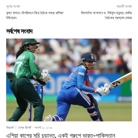
পূর্বের সংবাদ
পরবর্তী সংবাদ
কৃষ্ণ সাগরে নৌপরিবহন নিয়ে বৈঠকে বসছে রাশিয়া-
বিমসটেক সম্মেলনে ড. ইউনূস-নরেন্দ্র মোদির
ইউক্রেন
বৈঠকের প্রস্তাব ঢাকার
সর্বশেষ সংবাদ
ক্রিকেট
ডেস্ক রিপোর্ট
-
আগস্ট ৬, ২০২৬
এশিয়া কাপের সূচি চূড়ান্ত, একই গ্রুপে ভারত-পাকিস্তান