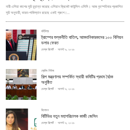
নারী এশিয়া কাপের সূচি চূড়ান্ত করেছে এশিয়ান ক্রিকেট কাউন্সিল এসিসি। আজ বৃহস্পতিবার প্রকাশিত
সূচি অনুযায়ী, ভারত-পাকিস্তান রয়েছে একই গ্রুপে।...
বর্হিবিশ্ব
ট্রাম্পের শুল্কনীতি বাতিল, আমদানিকারকদের ১০০ বিলিয়ন
ডলার ফেরত
ডেস্ক রিপোর্ট
-
আগস্ট ৬, ২০২৬
ব্রেকিং নিউজ
শিল্প মন্ত্রণালয় সম্পর্কিত স্থায়ী কমিটির প্রথম বৈঠক
অনুষ্ঠিত
ডেস্ক রিপোর্ট
-
আগস্ট ৬, ২০২৬
বিনোদন
বিটিভির নতুন মহাপরিচালক কাজী জেসিন
ডেস্ক রিপোর্ট
-
আগস্ট ৬, ২০২৬