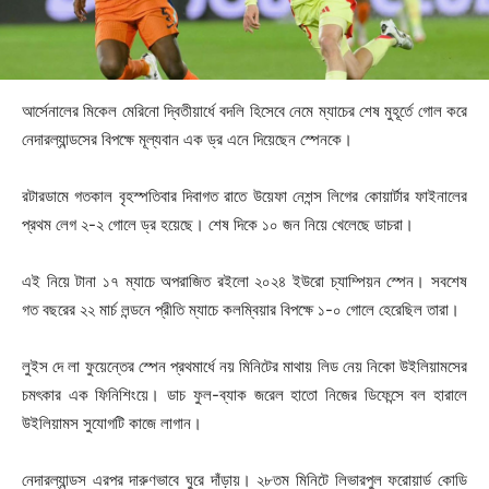
আর্সেনালের মিকেল মেরিনো দ্বিতীয়ার্ধে বদলি হিসেবে নেমে ম্যাচের শেষ মুহূর্তে গোল করে
নেদারল্যান্ডসের বিপক্ষে মূল্যবান এক ড্র এনে দিয়েছেন স্পেনকে।
রটারডামে গতকাল বৃহস্পতিবার দিবাগত রাতে উয়েফা নেশন্স লিগের কোয়ার্টার ফাইনালের
প্রথম লেগ ২-২ গোলে ড্র হয়েছে। শেষ দিকে ১০ জন নিয়ে খেলেছে ডাচরা।
এই নিয়ে টানা ১৭ ম্যাচে অপরাজিত রইলো ২০২৪ ইউরো চ্যাম্পিয়ন স্পেন। সবশেষ
গত বছরের ২২ মার্চ লন্ডনে প্রীতি ম্যাচে কলম্বিয়ার বিপক্ষে ১-০ গোলে হেরেছিল তারা।
লুইস দে লা ফুয়েন্তের স্পেন প্রথমার্ধে নয় মিনিটের মাথায় লিড নেয় নিকো উইলিয়ামসের
চমৎকার এক ফিনিশিংয়ে। ডাচ ফুল-ব্যাক জরেল হাতো নিজের ডিফেন্সে বল হারালে
উইলিয়ামস সুযোগটি কাজে লাগান।
নেদারল্যান্ডস এরপর দারুণভাবে ঘুরে দাঁড়ায়। ২৮তম মিনিটে লিভারপুল ফরোয়ার্ড কোডি