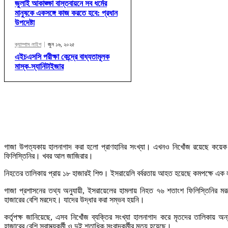
জুলাই আকাঙ্ক্ষা বাস্তবায়নে সব ধর্মের
মানুষকে একসঙ্গে কাজ করতে হবে: প্রধান
উপদেষ্টা
ক্যাম্পাস লাইপ
জুন ১৬, ২০২৫
এইচএসসি পরীক্ষা কেন্দ্রে বাধ্যতামূলক
মাস্ক-স্যানিটাইজার
গাজা উপত্যকায় হালনাগাদ করা হলো প্রাণহানির সংখ্যা। এখনও নিখোঁজ রয়েছে কয়েক 
ফিলিস্তিনির। খবর আল জাজিরার।
নিহতের তালিকায় প্রায় ১৮ হাজারই শিশু। ইসরায়েলি বর্বরতায় আহত হয়েছে কমপক্ষে এক 
গাজা প্রশাসনের তথ্য অনুযায়ী, ইসরায়েলের হামলায় নিহত ৭৬ শতাংশ ফিলিস্তিনির 
হাজারের বেশি মরদেহ। যাদের উদ্ধার করা সম্ভব হয়নি।
কর্তৃপক্ষ জানিয়েছে, এসব নিখোঁজ ব্যক্তির সংখ্যা হালনাগাদ করে মৃতদের তালিকায় 
হাজারের বেশি স্বাস্থ্যকর্মী ও দুই শতাধিক সংবাদকর্মীর মৃত্যু হয়েছে।