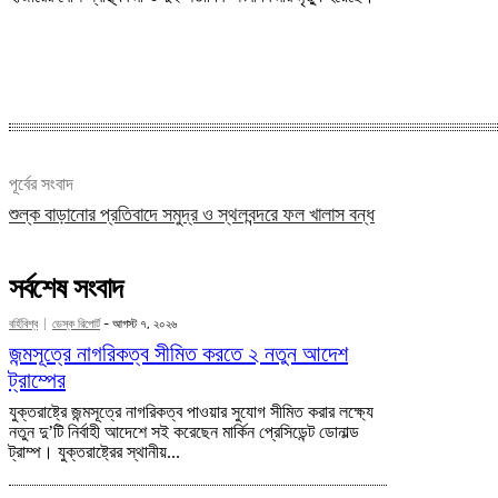
Share
পূর্বের সংবাদ
শুল্ক বাড়ানোর প্রতিবাদে সমুদ্র ও স্থলবন্দরে ফল খালাস বন্ধ
সর্বশেষ সংবাদ
বর্হিবিশ্ব
ডেস্ক রিপোর্ট
-
আগস্ট ৭, ২০২৬
জন্মসূত্রে নাগরিকত্ব সীমিত করতে ২ নতুন আদেশ
ট্রাম্পের
যুক্তরাষ্ট্রে জন্মসূত্রে নাগরিকত্ব পাওয়ার সুযোগ সীমিত করার লক্ষ্যে
নতুন দু’টি নির্বাহী আদেশে সই করেছেন মার্কিন প্রেসিডেন্ট ডোনাল্ড
ট্রাম্প। যুক্তরাষ্ট্রের স্থানীয়...