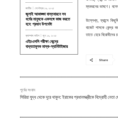
ম্যকরনের ভাষণে। বলে
জাতীয়
সেপ্টেম্বর ১৬, ২০২৫
জুলাই আকাঙ্ক্ষা বাস্তবায়নে সব
ধর্মের মানুষকে একসঙ্গে কাজ করতে
উল্লেখ্য, ফ্রান্সে কিছ
হবে: প্রধান উপদেষ্টা
বাজেট পাসকে কেন্দ্র 
তাতে হেরে বিরোধীদের চা
ক্যাম্পাস লাইপ
জুন ১৬, ২০২৫
এইচএসসি পরীক্ষা কেন্দ্রে
বাধ্যতামূলক মাস্ক-স্যানিটাইজার
Share
পূর্বের সংবাদ
সিরিয়া যুদ্ধ থেকে দূরে থাকুন: ইরাকের প্রধানমন্ত্রীকে বিদ্রোহী নেতা