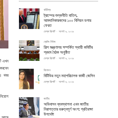
বর্হিবিশ্ব
ট্রাম্পের শুল্কনীতি বাতিল,
আমদানিকারকদের ১০০ বিলিয়ন ডলার
ফেরত
ডেস্ক রিপোর্ট
-
আগস্ট ৬, ২০২৬
ব্রেকিং নিউজ
শিল্প মন্ত্রণালয় সম্পর্কিত স্থায়ী কমিটির
প্রথম বৈঠক অনুষ্ঠিত
ডেস্ক রিপোর্ট
-
আগস্ট ৬, ২০২৬
এটি এখন
 করবেন
বিনোদন
ন। খবর
বিটিভির নতুন মহাপরিচালক কাজী জেসিন
ডেস্ক রিপোর্ট
-
আগস্ট ৬, ২০২৬
 নিয়োগ
জাতীয়
অভিবাসন ব্যবস্থাপনা এখন জাতীয়
নিরাপত্তার গুরুত্বপূর্ণ অংশ: প্রতিরক্ষা
উপদেষ্টা
ঠে আসে