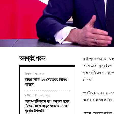
অবশ্যই পরুন
পার্লামেন্টের অনাস্থা ভ
আলোচনার কেন্দ্রবিন্দুত
বলে জানিয়েছেন। বৃহস্
বিনোদন
মে ২, ২০২৫
রয়টার্স।
মাহিয়া মাহির ৩০ সেকেন্ডের ভিডিও
ভাইরাল
প্রেসিডেন্ট বলেন, জনগ
জাতীয়
এপ্রিল ৩০, ২০২৫
দেয়া হবে বলেও জানান
ভারত-পাকিস্তান যুদ্ধ শঙ্কার মধ্যে
নিজেদেরও প্রস্তুত থাকতে বললেন
প্রধান উপদেষ্টা
এসময়, ফ্রান্সের বর্তম