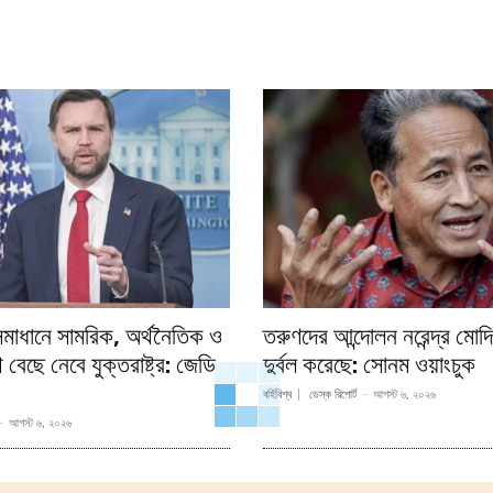
মাধানে সামরিক, অর্থনৈতিক ও
তরুণদের আন্দোলন নরেন্দ্র মো
বেছে নেবে যুক্তরাষ্ট্র: জেডি
দুর্বল করেছে: সোনম ওয়াংচুক
বর্হিবিশ্ব
ডেস্ক রিপোর্ট
-
আগস্ট ৬, ২০২৬
-
আগস্ট ৬, ২০২৬