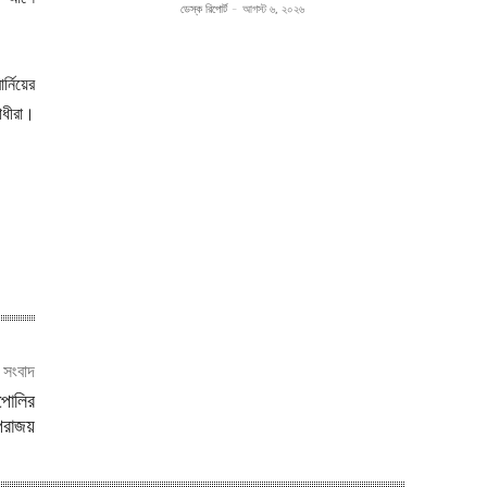
ডেস্ক রিপোর্ট
-
আগস্ট ৬, ২০২৬
নিয়ের
োধীরা।
ী সংবাদ
াপোলির
পরাজয়